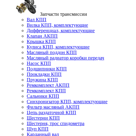
Запчасти трансмиссии
Вал КПП
Вилка КПП, комплектующие
Дифференциал, комплектующие
Клапан АКПП
Крышка КПП
Кулиса КПП, комплектующие
Масляный поддон КПП
Масляный радиатор коробки передач
Насос КПП
Подшипники КПП
Прокладки КПП
Пружина КПП
Ремкомплект АКПП
Ремкомплект КПП
Сальники КПП
Синхронизатор КПП, комплектующие
Фильтр масляный АКПП
Цепь раздаточной КПП
Шестерни КПП
Шестерня, трос спидометра
Щуп КПП
Карданный вал