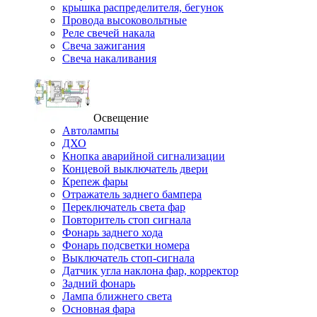
крышка распределителя, бегунок
Провода высоковольтные
Реле свечей накала
Свеча зажигания
Свеча накаливания
Освещение
Автолампы
ДХО
Кнопка аварийной сигнализации
Концевой выключатель двери
Крепеж фары
Отражатель заднего бампера
Переключатель света фар
Повторитель стоп сигнала
Фонарь заднего хода
Фонарь подсветки номера
Выключатель стоп-сигнала
Датчик угла наклона фар, корректор
Задний фонарь
Лампа ближнего света
Основная фара