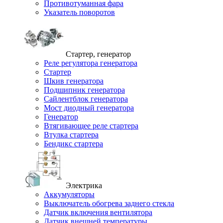
Противотуманная фара
Указатель поворотов
Стартер, генератор
Реле регулятора генератора
Стартер
Шкив генератора
Подшипник генератора
Сайлентблок генератора
Мост диодный генератора
Генератор
Втягивающее реле стартера
Втулка стартера
Бендикс стартера
Электрика
Аккумуляторы
Выключатель обогрева заднего стекла
Датчик включения вентилятора
Датчик внешней температуры