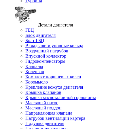
Турбина
Детали двигателя
ГБЦ
Блок двигателя
Болт ГБЦ
Вкладыши и упорные кольца
Воздушный патрубок
Впускной коллектор
Гидрокомпенсаторы
Клапаны
Коленвал
Комплект поршневых колец
Коромысло
Крепление кожуха двигателя
Крышка клапанов
Крышка маслозаливной горловины
Масляный насос
Масляный поддон
Направляющая клапана
Патрубок вентиляции картера
Подушка двигателя
Подшипник коленвала