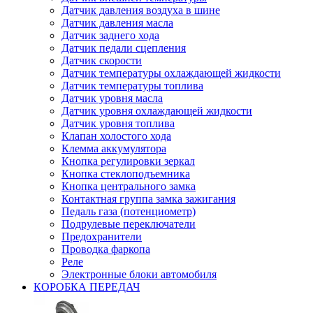
Датчик давления воздуха в шине
Датчик давления масла
Датчик заднего хода
Датчик педали сцепления
Датчик скорости
Датчик температуры охлаждающей жидкости
Датчик температуры топлива
Датчик уровня масла
Датчик уровня охлаждающей жидкости
Датчик уровня топлива
Клапан холостого хода
Клемма аккумулятора
Кнопка регулировки зеркал
Кнопка стеклоподъемника
Кнопка центрального замка
Контактная группа замка зажигания
Педаль газа (потенциометр)
Подрулевые переключатели
Предохранители
Проводка фаркопа
Реле
Электронные блоки автомобиля
КОРОБКА ПЕРЕДАЧ