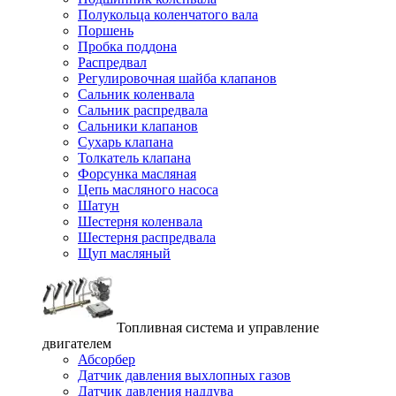
Полукольца коленчатого вала
Поршень
Пробка поддона
Распредвал
Регулировочная шайба клапанов
Сальник коленвала
Сальник распредвала
Сальники клапанов
Сухарь клапана
Толкатель клапана
Форсунка масляная
Цепь масляного насоса
Шатун
Шестерня коленвала
Шестерня распредвала
Щуп масляный
Топливная система и управление
двигателем
Абсорбер
Датчик давления выхлопных газов
Датчик давления наддува