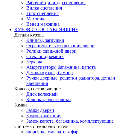
Рабочий цилиндр сцепления
Вилка сцепления
Трос сцепления
Маховик
Венец маховика
КУЗОВ И СОСТАВЛЯЮЩИЕ
Детали кузова
Клипсы, заглушки
Ограничитель открывания двери
Ролики сдвижной двери
Стеклоподъемник
Зеркала
Амортизаторы багажника, капота
Детали кузова, бампер
Ручки дверные, решетки радиатора, детали
крепления
Колесо, составляющие
Диск колесный
Колпаки, брызговики
Замки
Замки дверей
Замок зажигания
Замок капота, багажника, комплектующие
Система стеклоочистителя
Форсунка омывателя фар