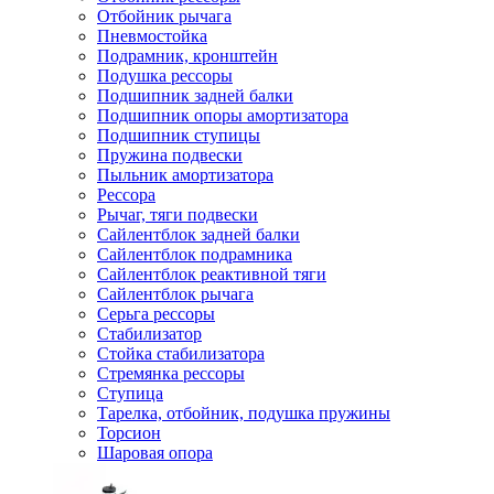
Отбойник рычага
Пневмостойка
Подрамник, кронштейн
Подушка рессоры
Подшипник задней балки
Подшипник опоры амортизатора
Подшипник ступицы
Пружина подвески
Пыльник амортизатора
Рессора
Рычаг, тяги подвески
Сайлентблок задней балки
Сайлентблок подрамника
Сайлентблок реактивной тяги
Сайлентблок рычага
Серьга рессоры
Стабилизатор
Стойка стабилизатора
Стремянка рессоры
Ступица
Тарелка, отбойник, подушка пружины
Торсион
Шаровая опора