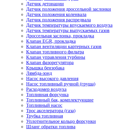
Датчик детонации
Датчик положения дроссельной заслонки
Датчик положения коленвала
Датчик положения распредвала
Датчик температуры впускаемого воздуха
Датчик температуры выпускаемых газов
Дроссельная заслонка, прокладка
Клапан EGR, прокладка
Клапан вентиляции картерных газов
Клапан топливного фильтра
Клапан управления турбины
Клапан фазорегулятора
Крышка бензобака
Лямбда-зонд
Насос высокого давления
Насос топливный ручной (груша)
Расходомер воздуха
Топливная форсунка
Топливный бак, комплектующие
Топливный насос
Трос акселератора (газа)
Трубка топливная
Уплотнительное кольцо форсунки
Шланг обратки топлива