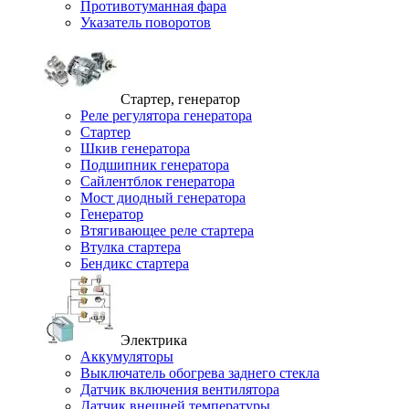
Противотуманная фара
Указатель поворотов
Стартер, генератор
Реле регулятора генератора
Стартер
Шкив генератора
Подшипник генератора
Сайлентблок генератора
Мост диодный генератора
Генератор
Втягивающее реле стартера
Втулка стартера
Бендикс стартера
Электрика
Аккумуляторы
Выключатель обогрева заднего стекла
Датчик включения вентилятора
Датчик внешней температуры