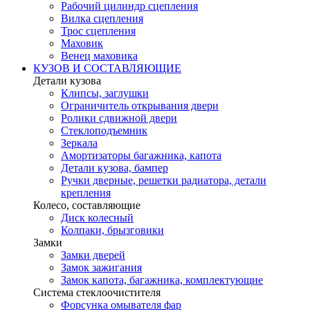
Рабочий цилиндр сцепления
Вилка сцепления
Трос сцепления
Маховик
Венец маховика
КУЗОВ И СОСТАВЛЯЮЩИЕ
Детали кузова
Клипсы, заглушки
Ограничитель открывания двери
Ролики сдвижной двери
Стеклоподъемник
Зеркала
Амортизаторы багажника, капота
Детали кузова, бампер
Ручки дверные, решетки радиатора, детали
крепления
Колесо, составляющие
Диск колесный
Колпаки, брызговики
Замки
Замки дверей
Замок зажигания
Замок капота, багажника, комплектующие
Система стеклоочистителя
Форсунка омывателя фар