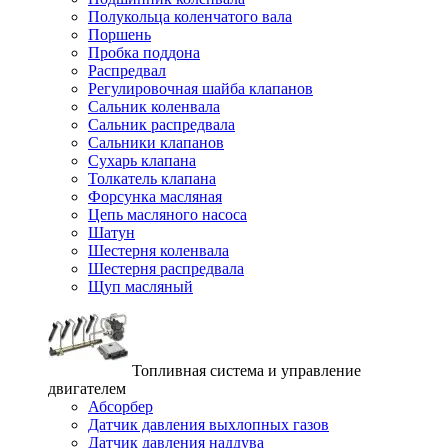
Полукольца коленчатого вала
Поршень
Пробка поддона
Распредвал
Регулировочная шайба клапанов
Сальник коленвала
Сальник распредвала
Сальники клапанов
Сухарь клапана
Толкатель клапана
Форсунка масляная
Цепь масляного насоса
Шатун
Шестерня коленвала
Шестерня распредвала
Щуп масляный
Топливная система и управление
двигателем
Абсорбер
Датчик давления выхлопных газов
Датчик давления наддува