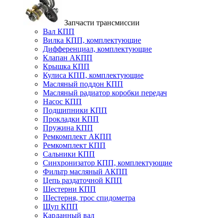
Запчасти трансмиссии
Вал КПП
Вилка КПП, комплектующие
Дифференциал, комплектующие
Клапан АКПП
Крышка КПП
Кулиса КПП, комплектующие
Масляный поддон КПП
Масляный радиатор коробки передач
Насос КПП
Подшипники КПП
Прокладки КПП
Пружина КПП
Ремкомплект АКПП
Ремкомплект КПП
Сальники КПП
Синхронизатор КПП, комплектующие
Фильтр масляный АКПП
Цепь раздаточной КПП
Шестерни КПП
Шестерня, трос спидометра
Щуп КПП
Карданный вал