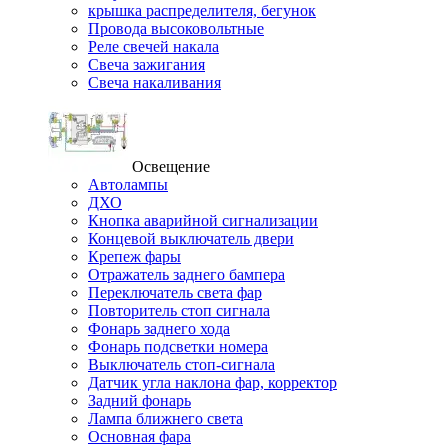
крышка распределителя, бегунок
Провода высоковольтные
Реле свечей накала
Свеча зажигания
Свеча накаливания
Освещение
Автолампы
ДХО
Кнопка аварийной сигнализации
Концевой выключатель двери
Крепеж фары
Отражатель заднего бампера
Переключатель света фар
Повторитель стоп сигнала
Фонарь заднего хода
Фонарь подсветки номера
Выключатель стоп-сигнала
Датчик угла наклона фар, корректор
Задний фонарь
Лампа ближнего света
Основная фара