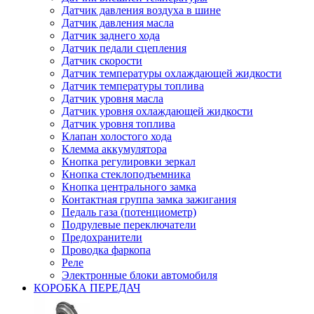
Датчик давления воздуха в шине
Датчик давления масла
Датчик заднего хода
Датчик педали сцепления
Датчик скорости
Датчик температуры охлаждающей жидкости
Датчик температуры топлива
Датчик уровня масла
Датчик уровня охлаждающей жидкости
Датчик уровня топлива
Клапан холостого хода
Клемма аккумулятора
Кнопка регулировки зеркал
Кнопка стеклоподъемника
Кнопка центрального замка
Контактная группа замка зажигания
Педаль газа (потенциометр)
Подрулевые переключатели
Предохранители
Проводка фаркопа
Реле
Электронные блоки автомобиля
КОРОБКА ПЕРЕДАЧ