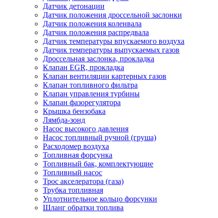
Датчик детонации
Датчик положения дроссельной заслонки
Датчик положения коленвала
Датчик положения распредвала
Датчик температуры впускаемого воздуха
Датчик температуры выпускаемых газов
Дроссельная заслонка, прокладка
Клапан EGR, прокладка
Клапан вентиляции картерных газов
Клапан топливного фильтра
Клапан управления турбины
Клапан фазорегулятора
Крышка бензобака
Лямбда-зонд
Насос высокого давления
Насос топливный ручной (груша)
Расходомер воздуха
Топливная форсунка
Топливный бак, комплектующие
Топливный насос
Трос акселератора (газа)
Трубка топливная
Уплотнительное кольцо форсунки
Шланг обратки топлива