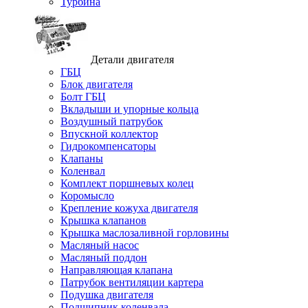
Турбина
Детали двигателя
ГБЦ
Блок двигателя
Болт ГБЦ
Вкладыши и упорные кольца
Воздушный патрубок
Впускной коллектор
Гидрокомпенсаторы
Клапаны
Коленвал
Комплект поршневых колец
Коромысло
Крепление кожуха двигателя
Крышка клапанов
Крышка маслозаливной горловины
Масляный насос
Масляный поддон
Направляющая клапана
Патрубок вентиляции картера
Подушка двигателя
Подшипник коленвала