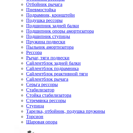
Отбойник рычага
Пневмостойка
Подрамник, кронштейн
Подушка рессоры
Подшипник задней балки
Подшипник опоры амортизатора
Подшипник ступицы
Пружина подвески
Пыльник амортизатора
Рессора
Рычаг, тяги подвески
Сайлентблок задней балки
Сайлентблок подрамника
Сайлентблок реактивной тяги
Сайлентблок рычага
Серьга рессоры
Стабилизатор
Стойка стабилизатора
Стремянка рессоры
Ступица
Тарелка, отбойник, подушка пружины
Торсион
Шаровая опора