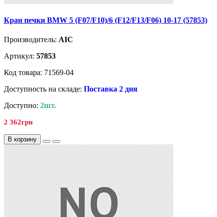
Кран печки BMW 5 (F07/F10)/6 (F12/F13/F06) 10-17 (57853)
Производитель:
AIC
Артикул:
57853
Код товара: 71569-04
Доступность на складе:
Поставка 2 дня
Доступно:
2шт.
2 362грн
В корзину