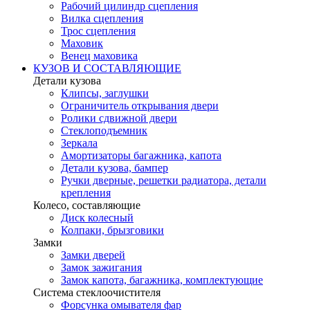
Рабочий цилиндр сцепления
Вилка сцепления
Трос сцепления
Маховик
Венец маховика
КУЗОВ И СОСТАВЛЯЮЩИЕ
Детали кузова
Клипсы, заглушки
Ограничитель открывания двери
Ролики сдвижной двери
Стеклоподъемник
Зеркала
Амортизаторы багажника, капота
Детали кузова, бампер
Ручки дверные, решетки радиатора, детали
крепления
Колесо, составляющие
Диск колесный
Колпаки, брызговики
Замки
Замки дверей
Замок зажигания
Замок капота, багажника, комплектующие
Система стеклоочистителя
Форсунка омывателя фар