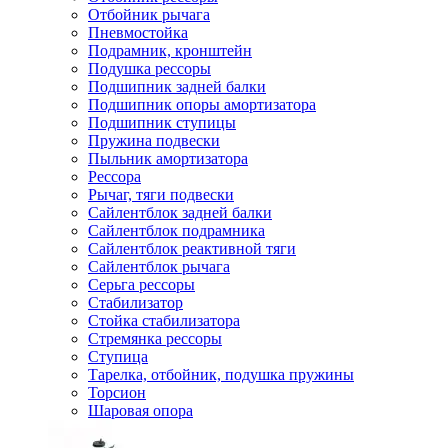
Отбойник рычага
Пневмостойка
Подрамник, кронштейн
Подушка рессоры
Подшипник задней балки
Подшипник опоры амортизатора
Подшипник ступицы
Пружина подвески
Пыльник амортизатора
Рессора
Рычаг, тяги подвески
Сайлентблок задней балки
Сайлентблок подрамника
Сайлентблок реактивной тяги
Сайлентблок рычага
Серьга рессоры
Стабилизатор
Стойка стабилизатора
Стремянка рессоры
Ступица
Тарелка, отбойник, подушка пружины
Торсион
Шаровая опора