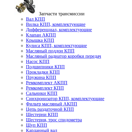
Запчасти трансмиссии
Вал КПП
Вилка КПП, комплектующие
Дифференциал, комплектующие
Клапан АКПП
Крышка КПП
Кулиса КПП, комплектующие
Масляный поддон КПП
Масляный радиатор коробки передач
Насос КПП
Подшипники КПП
Прокладки КПП
Пружина КПП
Ремкомплект АКПП
Ремкомплект КПП
Сальники КПП
Синхронизатор КПП, комплектующие
Фильтр масляный АКПП
Цепь раздаточной КПП
Шестерни КПП
Шестерня, трос спидометра
Щуп КПП
Карданный вал