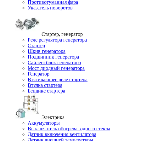
Противотуманная фара
Указатель поворотов
Стартер, генератор
Реле регулятора генератора
Стартер
Шкив генератора
Подшипник генератора
Сайлентблок генератора
Мост диодный генератора
Генератор
Втягивающее реле стартера
Втулка стартера
Бендикс стартера
Электрика
Аккумуляторы
Выключатель обогрева заднего стекла
Датчик включения вентилятора
Датчик внешней температуры