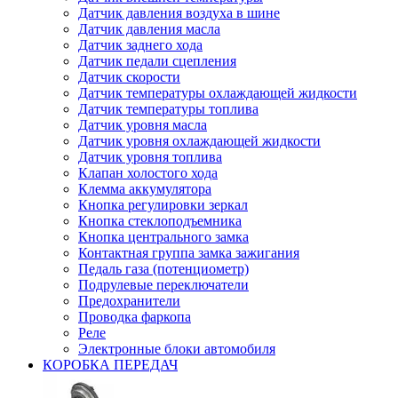
Датчик давления воздуха в шине
Датчик давления масла
Датчик заднего хода
Датчик педали сцепления
Датчик скорости
Датчик температуры охлаждающей жидкости
Датчик температуры топлива
Датчик уровня масла
Датчик уровня охлаждающей жидкости
Датчик уровня топлива
Клапан холостого хода
Клемма аккумулятора
Кнопка регулировки зеркал
Кнопка стеклоподъемника
Кнопка центрального замка
Контактная группа замка зажигания
Педаль газа (потенциометр)
Подрулевые переключатели
Предохранители
Проводка фаркопа
Реле
Электронные блоки автомобиля
КОРОБКА ПЕРЕДАЧ