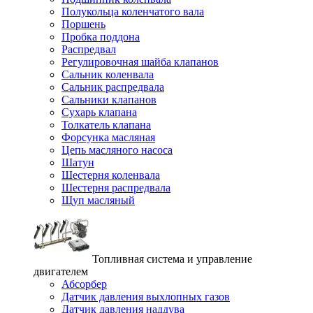
Полукольца коленчатого вала
Поршень
Пробка поддона
Распредвал
Регулировочная шайба клапанов
Сальник коленвала
Сальник распредвала
Сальники клапанов
Сухарь клапана
Толкатель клапана
Форсунка масляная
Цепь масляного насоса
Шатун
Шестерня коленвала
Шестерня распредвала
Щуп масляный
Топливная система и управление
двигателем
Абсорбер
Датчик давления выхлопных газов
Датчик давления наддува