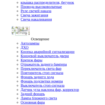
крышка распределителя, бегунок
Провода высоковольтные
Реле свечей накала
Свеча зажигания
Свеча накаливания
Освещение
Автолампы
ДХО
Кнопка аварийной сигнализации
Концевой выключатель двери
Крепеж фары
Отражатель заднего бампера
Переключатель света фар
Повторитель стоп сигнала
Фонарь заднего хода
Фонарь подсветки номера
Выключатель стоп-сигнала
Датчик угла наклона фар, корректор
Задний фонарь
Лампа ближнего света
Основная фара