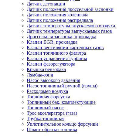
Датчик детонации
Датчик положения дроссельной заслонки
Датчик положения коленвала
Датчик положения распредвала
Датчик температуры впускаемого воздуха
Датчик температуры выпускаемых газов
Дроссельная заслонка, прокладка
Клапан EGR, прокладка
Клапан вентиляции картерных газов
Клапан топливного фильтра
Клапан управления турбины
Клапан фазорегулятора
Крышка бензобака
Лямбда-зонд
Насос высокого давления
Насос топливный ручной (груша)
Расходомер воздуха
Топливная форсунка
Топливный бак, комплектующие
Топливный насос
Трос акселератора (газа)
Трубка топливная
Уплотнительное кольцо форсунки
Шланг обратки топлива