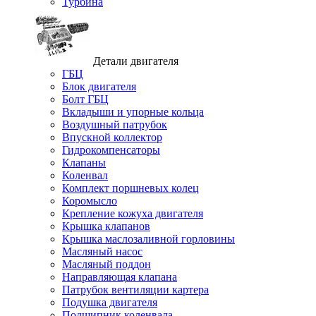
Турбина
Детали двигателя
ГБЦ
Блок двигателя
Болт ГБЦ
Вкладыши и упорные кольца
Воздушный патрубок
Впускной коллектор
Гидрокомпенсаторы
Клапаны
Коленвал
Комплект поршневых колец
Коромысло
Крепление кожуха двигателя
Крышка клапанов
Крышка маслозаливной горловины
Масляный насос
Масляный поддон
Направляющая клапана
Патрубок вентиляции картера
Подушка двигателя
Подшипник коленвала