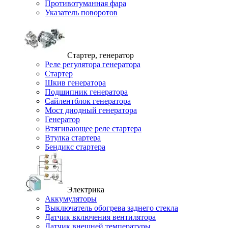
Противотуманная фара
Указатель поворотов
Стартер, генератор
Реле регулятора генератора
Стартер
Шкив генератора
Подшипник генератора
Сайлентблок генератора
Мост диодный генератора
Генератор
Втягивающее реле стартера
Втулка стартера
Бендикс стартера
Электрика
Аккумуляторы
Выключатель обогрева заднего стекла
Датчик включения вентилятора
Датчик внешней температуры