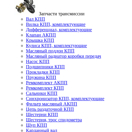
Запчасти трансмиссии
Вал КПП
Вилка КПП, комплектующие
Дифференциал, комплектующие
Клапан АКПП
Крышка КПП
Кулиса КПП, комплектующие
Масляный поддон КПП
Масляный радиатор коробки передач
Насос КПП
Подшипники КПП
Прокладки КПП
Пружина КПП
Ремкомплект АКПП
Ремкомплект КПП
Сальники КПП
Синхронизатор КПП, комплектующие
Фильтр масляный АКПП
Цепь раздаточной КПП
Шестерни КПП
Шестерня, трос спидометра
Щуп КПП
Карданный вал