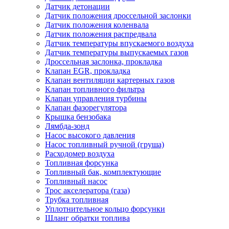
Датчик детонации
Датчик положения дроссельной заслонки
Датчик положения коленвала
Датчик положения распредвала
Датчик температуры впускаемого воздуха
Датчик температуры выпускаемых газов
Дроссельная заслонка, прокладка
Клапан EGR, прокладка
Клапан вентиляции картерных газов
Клапан топливного фильтра
Клапан управления турбины
Клапан фазорегулятора
Крышка бензобака
Лямбда-зонд
Насос высокого давления
Насос топливный ручной (груша)
Расходомер воздуха
Топливная форсунка
Топливный бак, комплектующие
Топливный насос
Трос акселератора (газа)
Трубка топливная
Уплотнительное кольцо форсунки
Шланг обратки топлива