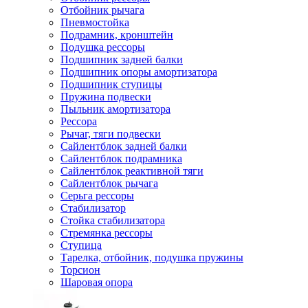
Отбойник рычага
Пневмостойка
Подрамник, кронштейн
Подушка рессоры
Подшипник задней балки
Подшипник опоры амортизатора
Подшипник ступицы
Пружина подвески
Пыльник амортизатора
Рессора
Рычаг, тяги подвески
Сайлентблок задней балки
Сайлентблок подрамника
Сайлентблок реактивной тяги
Сайлентблок рычага
Серьга рессоры
Стабилизатор
Стойка стабилизатора
Стремянка рессоры
Ступица
Тарелка, отбойник, подушка пружины
Торсион
Шаровая опора