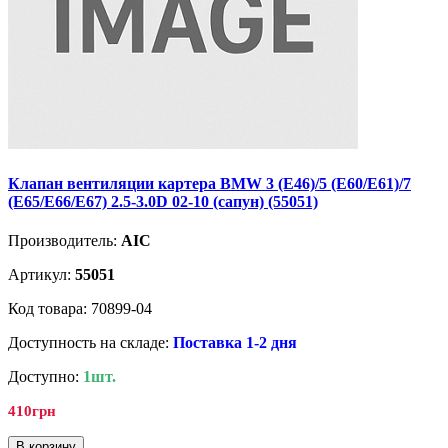
Клапан вентиляции картера BMW 3 (E46)/5 (E60/E61)/7
(E65/E66/E67) 2.5-3.0D 02-10 (сапун) (55051)
Производитель:
AIC
Артикул:
55051
Код товара: 70899-04
Доступность на складе:
Поставка 1-2 дня
Доступно:
1шт.
410грн
В корзину