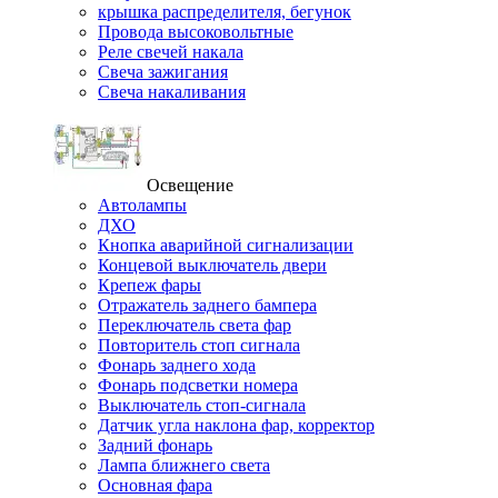
крышка распределителя, бегунок
Провода высоковольтные
Реле свечей накала
Свеча зажигания
Свеча накаливания
Освещение
Автолампы
ДХО
Кнопка аварийной сигнализации
Концевой выключатель двери
Крепеж фары
Отражатель заднего бампера
Переключатель света фар
Повторитель стоп сигнала
Фонарь заднего хода
Фонарь подсветки номера
Выключатель стоп-сигнала
Датчик угла наклона фар, корректор
Задний фонарь
Лампа ближнего света
Основная фара