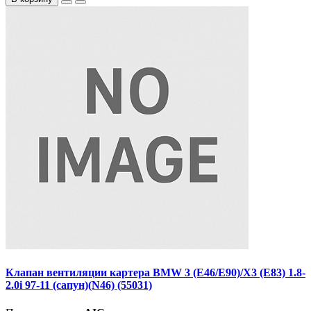
Клапан вентиляции картера BMW 3 (E46/E90)/X3 (E83) 1.8-
2.0i 97-11 (сапун)(N46) (55031)