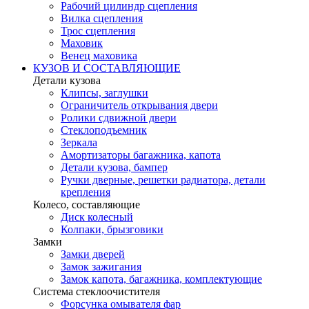
Рабочий цилиндр сцепления
Вилка сцепления
Трос сцепления
Маховик
Венец маховика
КУЗОВ И СОСТАВЛЯЮЩИЕ
Детали кузова
Клипсы, заглушки
Ограничитель открывания двери
Ролики сдвижной двери
Стеклоподъемник
Зеркала
Амортизаторы багажника, капота
Детали кузова, бампер
Ручки дверные, решетки радиатора, детали
крепления
Колесо, составляющие
Диск колесный
Колпаки, брызговики
Замки
Замки дверей
Замок зажигания
Замок капота, багажника, комплектующие
Система стеклоочистителя
Форсунка омывателя фар