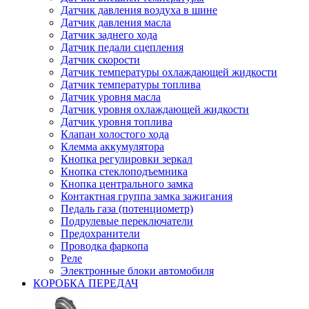
Датчик давления воздуха в шине
Датчик давления масла
Датчик заднего хода
Датчик педали сцепления
Датчик скорости
Датчик температуры охлаждающей жидкости
Датчик температуры топлива
Датчик уровня масла
Датчик уровня охлаждающей жидкости
Датчик уровня топлива
Клапан холостого хода
Клемма аккумулятора
Кнопка регулировки зеркал
Кнопка стеклоподъемника
Кнопка центрального замка
Контактная группа замка зажигания
Педаль газа (потенциометр)
Подрулевые переключатели
Предохранители
Проводка фаркопа
Реле
Электронные блоки автомобиля
КОРОБКА ПЕРЕДАЧ