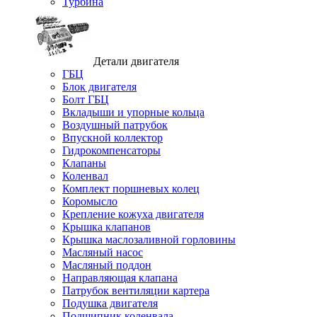
Турбина
Детали двигателя
ГБЦ
Блок двигателя
Болт ГБЦ
Вкладыши и упорные кольца
Воздушный патрубок
Впускной коллектор
Гидрокомпенсаторы
Клапаны
Коленвал
Комплект поршневых колец
Коромысло
Крепление кожуха двигателя
Крышка клапанов
Крышка маслозаливной горловины
Масляный насос
Масляный поддон
Направляющая клапана
Патрубок вентиляции картера
Подушка двигателя
Подшипник коленвала