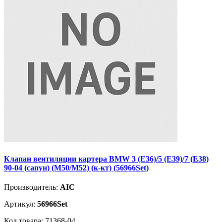
Клапан вентиляции картера BMW 3 (E36)/5 (E39)/7 (E38)
90-04 (сапун) (M50/M52) (к-кт) (56966Set)
Производитель:
AIC
Артикул:
56966Set
Код товара: 71368-04