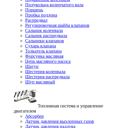
Полукольца коленчатого вала
Поршень
Пробка поддона
Распредвал
Регулировочная шайба клапанов
Сальник коленвала
Сальник распредвала
Сальники клапанов
Сухарь клапана
Толкатель клапана
Форсунка масляная
Цепь масляного насоса
Шатун
Шестерня коленвала
Шестерня распредвала
Щуп масляный
Топливная система и управление
двигателем
Абсорбер
Датчик давления выхлопных газов
Датчик давления наддува