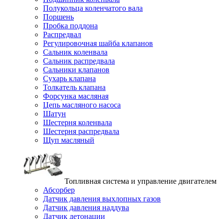
Полукольца коленчатого вала
Поршень
Пробка поддона
Распредвал
Регулировочная шайба клапанов
Сальник коленвала
Сальник распредвала
Сальники клапанов
Сухарь клапана
Толкатель клапана
Форсунка масляная
Цепь масляного насоса
Шатун
Шестерня коленвала
Шестерня распредвала
Щуп масляный
Топливная система и управление двигателем
Абсорбер
Датчик давления выхлопных газов
Датчик давления наддува
Датчик детонации