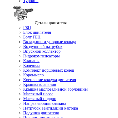
Турбина
Детали двигателя
ГБЦ
Блок двигателя
Болт ГБЦ
Вкладыши и упорные кольца
Воздушный патрубок
Впускной коллектор
Гидрокомпенсаторы
Клапаны
Коленвал
Комплект поршневых колец
Коромысло
Крепление кожуха двигателя
Крышка клапанов
Крышка маслозаливной горловины
Масляный насос
Масляный поддон
Направляющая клапана
Патрубок вентиляции картера
Подушка двигателя
Подшипник коленвала