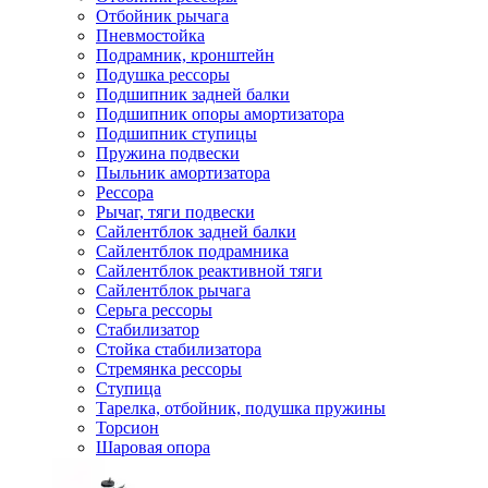
Отбойник рычага
Пневмостойка
Подрамник, кронштейн
Подушка рессоры
Подшипник задней балки
Подшипник опоры амортизатора
Подшипник ступицы
Пружина подвески
Пыльник амортизатора
Рессора
Рычаг, тяги подвески
Сайлентблок задней балки
Сайлентблок подрамника
Сайлентблок реактивной тяги
Сайлентблок рычага
Серьга рессоры
Стабилизатор
Стойка стабилизатора
Стремянка рессоры
Ступица
Тарелка, отбойник, подушка пружины
Торсион
Шаровая опора