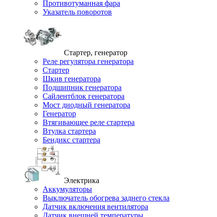
Противотуманная фара
Указатель поворотов
Стартер, генератор
Реле регулятора генератора
Стартер
Шкив генератора
Подшипник генератора
Сайлентблок генератора
Мост диодный генератора
Генератор
Втягивающее реле стартера
Втулка стартера
Бендикс стартера
Электрика
Аккумуляторы
Выключатель обогрева заднего стекла
Датчик включения вентилятора
Датчик внешней температуры