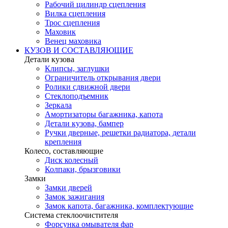
Рабочий цилиндр сцепления
Вилка сцепления
Трос сцепления
Маховик
Венец маховика
КУЗОВ И СОСТАВЛЯЮЩИЕ
Детали кузова
Клипсы, заглушки
Ограничитель открывания двери
Ролики сдвижной двери
Стеклоподъемник
Зеркала
Амортизаторы багажника, капота
Детали кузова, бампер
Ручки дверные, решетки радиатора, детали
крепления
Колесо, составляющие
Диск колесный
Колпаки, брызговики
Замки
Замки дверей
Замок зажигания
Замок капота, багажника, комплектующие
Система стеклоочистителя
Форсунка омывателя фар