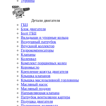
Турбина
Детали двигателя
ГБЦ
Блок двигателя
Болт ГБЦ
Вкладыши и упорные кольца
Воздушный патрубок
Впускной коллектор
Гидрокомпенсаторы
Клапаны
Коленвал
Комплект поршневых колец
Коромысло
Крепление кожуха двигателя
Крышка клапанов
Крышка маслозаливной горловины
Масляный насос
Масляный поддон
Направляющая клапана
Патрубок вентиляции картера
Подушка двигателя
Подшипник коленвала