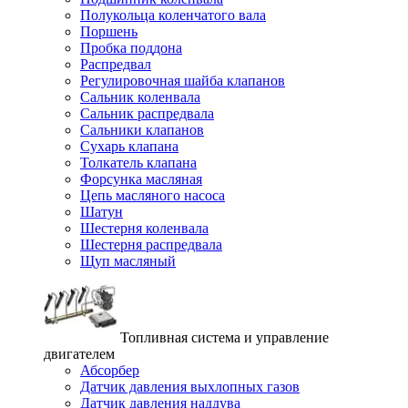
Полукольца коленчатого вала
Поршень
Пробка поддона
Распредвал
Регулировочная шайба клапанов
Сальник коленвала
Сальник распредвала
Сальники клапанов
Сухарь клапана
Толкатель клапана
Форсунка масляная
Цепь масляного насоса
Шатун
Шестерня коленвала
Шестерня распредвала
Щуп масляный
Топливная система и управление
двигателем
Абсорбер
Датчик давления выхлопных газов
Датчик давления наддува