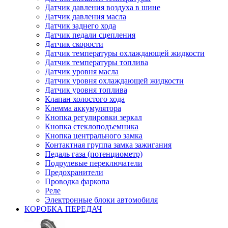
Датчик давления воздуха в шине
Датчик давления масла
Датчик заднего хода
Датчик педали сцепления
Датчик скорости
Датчик температуры охлаждающей жидкости
Датчик температуры топлива
Датчик уровня масла
Датчик уровня охлаждающей жидкости
Датчик уровня топлива
Клапан холостого хода
Клемма аккумулятора
Кнопка регулировки зеркал
Кнопка стеклоподъемника
Кнопка центрального замка
Контактная группа замка зажигания
Педаль газа (потенциометр)
Подрулевые переключатели
Предохранители
Проводка фаркопа
Реле
Электронные блоки автомобиля
КОРОБКА ПЕРЕДАЧ