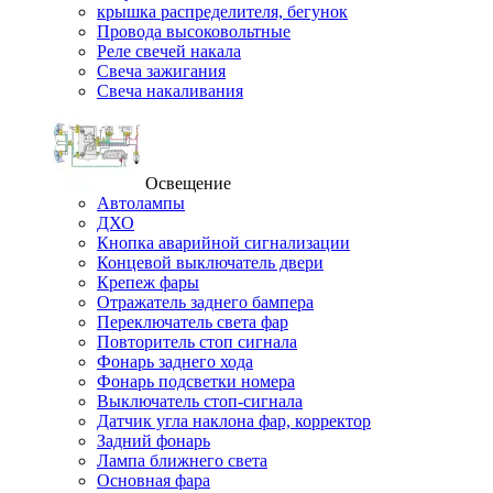
крышка распределителя, бегунок
Провода высоковольтные
Реле свечей накала
Свеча зажигания
Свеча накаливания
Освещение
Автолампы
ДХО
Кнопка аварийной сигнализации
Концевой выключатель двери
Крепеж фары
Отражатель заднего бампера
Переключатель света фар
Повторитель стоп сигнала
Фонарь заднего хода
Фонарь подсветки номера
Выключатель стоп-сигнала
Датчик угла наклона фар, корректор
Задний фонарь
Лампа ближнего света
Основная фара