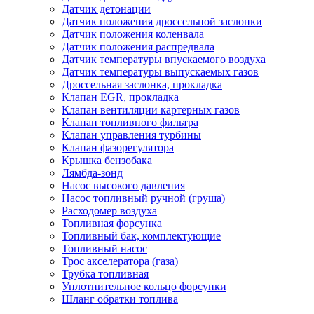
Датчик детонации
Датчик положения дроссельной заслонки
Датчик положения коленвала
Датчик положения распредвала
Датчик температуры впускаемого воздуха
Датчик температуры выпускаемых газов
Дроссельная заслонка, прокладка
Клапан EGR, прокладка
Клапан вентиляции картерных газов
Клапан топливного фильтра
Клапан управления турбины
Клапан фазорегулятора
Крышка бензобака
Лямбда-зонд
Насос высокого давления
Насос топливный ручной (груша)
Расходомер воздуха
Топливная форсунка
Топливный бак, комплектующие
Топливный насос
Трос акселератора (газа)
Трубка топливная
Уплотнительное кольцо форсунки
Шланг обратки топлива