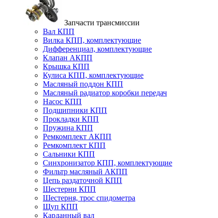
Запчасти трансмиссии
Вал КПП
Вилка КПП, комплектующие
Дифференциал, комплектующие
Клапан АКПП
Крышка КПП
Кулиса КПП, комплектующие
Масляный поддон КПП
Масляный радиатор коробки передач
Насос КПП
Подшипники КПП
Прокладки КПП
Пружина КПП
Ремкомплект АКПП
Ремкомплект КПП
Сальники КПП
Синхронизатор КПП, комплектующие
Фильтр масляный АКПП
Цепь раздаточной КПП
Шестерни КПП
Шестерня, трос спидометра
Щуп КПП
Карданный вал