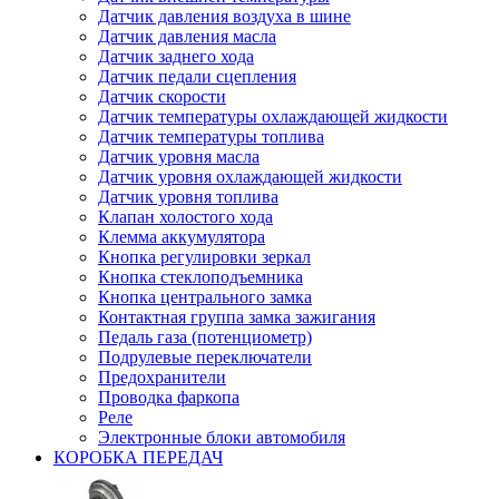
Датчик давления воздуха в шине
Датчик давления масла
Датчик заднего хода
Датчик педали сцепления
Датчик скорости
Датчик температуры охлаждающей жидкости
Датчик температуры топлива
Датчик уровня масла
Датчик уровня охлаждающей жидкости
Датчик уровня топлива
Клапан холостого хода
Клемма аккумулятора
Кнопка регулировки зеркал
Кнопка стеклоподъемника
Кнопка центрального замка
Контактная группа замка зажигания
Педаль газа (потенциометр)
Подрулевые переключатели
Предохранители
Проводка фаркопа
Реле
Электронные блоки автомобиля
КОРОБКА ПЕРЕДАЧ