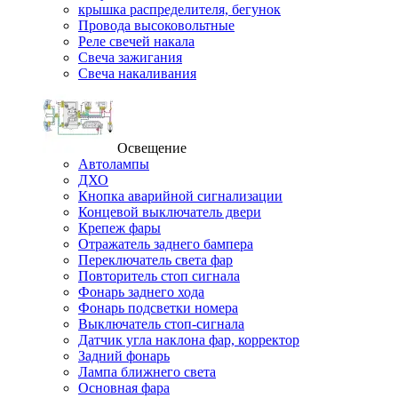
крышка распределителя, бегунок
Провода высоковольтные
Реле свечей накала
Свеча зажигания
Свеча накаливания
Освещение
Автолампы
ДХО
Кнопка аварийной сигнализации
Концевой выключатель двери
Крепеж фары
Отражатель заднего бампера
Переключатель света фар
Повторитель стоп сигнала
Фонарь заднего хода
Фонарь подсветки номера
Выключатель стоп-сигнала
Датчик угла наклона фар, корректор
Задний фонарь
Лампа ближнего света
Основная фара