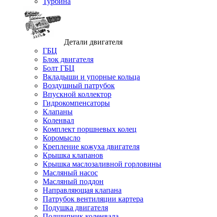
Турбина
Детали двигателя
ГБЦ
Блок двигателя
Болт ГБЦ
Вкладыши и упорные кольца
Воздушный патрубок
Впускной коллектор
Гидрокомпенсаторы
Клапаны
Коленвал
Комплект поршневых колец
Коромысло
Крепление кожуха двигателя
Крышка клапанов
Крышка маслозаливной горловины
Масляный насос
Масляный поддон
Направляющая клапана
Патрубок вентиляции картера
Подушка двигателя
Подшипник коленвала