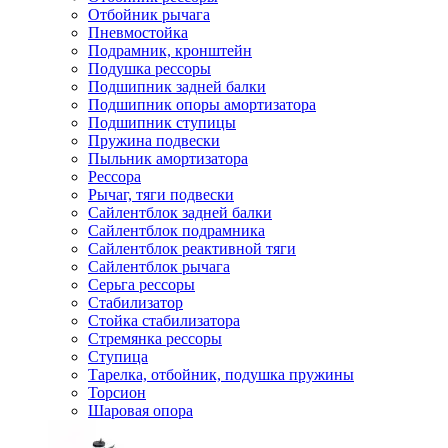
Отбойник рычага
Пневмостойка
Подрамник, кронштейн
Подушка рессоры
Подшипник задней балки
Подшипник опоры амортизатора
Подшипник ступицы
Пружина подвески
Пыльник амортизатора
Рессора
Рычаг, тяги подвески
Сайлентблок задней балки
Сайлентблок подрамника
Сайлентблок реактивной тяги
Сайлентблок рычага
Серьга рессоры
Стабилизатор
Стойка стабилизатора
Стремянка рессоры
Ступица
Тарелка, отбойник, подушка пружины
Торсион
Шаровая опора