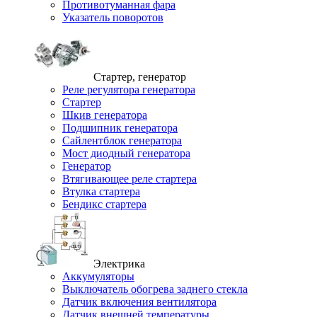
Противотуманная фара
Указатель поворотов
Стартер, генератор
Реле регулятора генератора
Стартер
Шкив генератора
Подшипник генератора
Сайлентблок генератора
Мост диодный генератора
Генератор
Втягивающее реле стартера
Втулка стартера
Бендикс стартера
Электрика
Аккумуляторы
Выключатель обогрева заднего стекла
Датчик включения вентилятора
Датчик внешней температуры