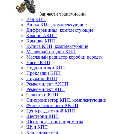
Запчасти трансмиссии
Вал КПП
Вилка КПП, комплектующие
Дифференциал, комплектующие
Клапан АКПП
Крышка КПП
Кулиса КПП, комплектующие
Масляный поддон КПП
Масляный радиатор коробки передач
Насос КПП
Подшипники КПП
Прокладки КПП
Пружина КПП
Ремкомплект АКПП
Ремкомплект КПП
Сальники КПП
Синхронизатор КПП, комплектующие
Фильтр масляный АКПП
Цепь раздаточной КПП
Шестерни КПП
Шестерня, трос спидометра
Щуп КПП
Карданный вал