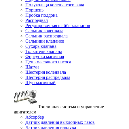
Полукольца коленчатого вала
Поршень
Пробка поддона
Распредвал
Регулировочная шайба клапанов
Сальник коленвала
Сальник распредвала
Сальники клапанов
Сухарь клапана
Толкатель клапана
Форсунка масляная
Цепь масляного насоса
Шатун
Шестерня коленвала
Шестерня распредвала
Щуп масляный
Топливная система и управление
двигателем
Абсорбер
Датчик давления выхлопных газов
Датчик давления наддува