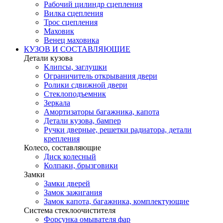
Рабочий цилиндр сцепления
Вилка сцепления
Трос сцепления
Маховик
Венец маховика
КУЗОВ И СОСТАВЛЯЮЩИЕ
Детали кузова
Клипсы, заглушки
Ограничитель открывания двери
Ролики сдвижной двери
Стеклоподъемник
Зеркала
Амортизаторы багажника, капота
Детали кузова, бампер
Ручки дверные, решетки радиатора, детали
крепления
Колесо, составляющие
Диск колесный
Колпаки, брызговики
Замки
Замки дверей
Замок зажигания
Замок капота, багажника, комплектующие
Система стеклоочистителя
Форсунка омывателя фар