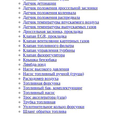
Датчик детонации
Датчик положения дроссельной заслонки
Датчик положения коленвала
Датчик положения распредвала
Датчик температуры впускаемого воздуха
Датчик температуры выпускаемых газов
Дроссельная заслонка, прокладка
Клапан EGR, прокладка
Клапан вентиляции картерных газов
Клапан топливного фильтра
Клапан управления турбины
Клапан фазорегулятора
Крышка бензобака
Лямбда-зонд
Насос высокого давления
Насос топливный ручной (груша)
Расходомер воздуха
Топливная форсунка
Топливный бак, комплектующие
Топливный насос
Трос акселератора (газа)
Трубка топливная
Уплотнительное кольцо форсунки
Шланг обратки топлива