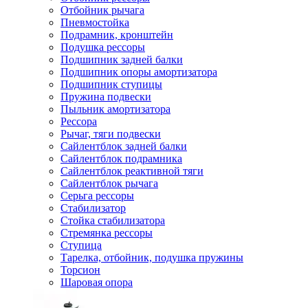
Отбойник рычага
Пневмостойка
Подрамник, кронштейн
Подушка рессоры
Подшипник задней балки
Подшипник опоры амортизатора
Подшипник ступицы
Пружина подвески
Пыльник амортизатора
Рессора
Рычаг, тяги подвески
Сайлентблок задней балки
Сайлентблок подрамника
Сайлентблок реактивной тяги
Сайлентблок рычага
Серьга рессоры
Стабилизатор
Стойка стабилизатора
Стремянка рессоры
Ступица
Тарелка, отбойник, подушка пружины
Торсион
Шаровая опора