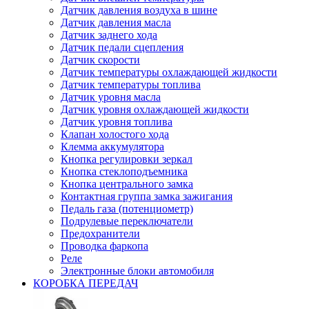
Датчик давления воздуха в шине
Датчик давления масла
Датчик заднего хода
Датчик педали сцепления
Датчик скорости
Датчик температуры охлаждающей жидкости
Датчик температуры топлива
Датчик уровня масла
Датчик уровня охлаждающей жидкости
Датчик уровня топлива
Клапан холостого хода
Клемма аккумулятора
Кнопка регулировки зеркал
Кнопка стеклоподъемника
Кнопка центрального замка
Контактная группа замка зажигания
Педаль газа (потенциометр)
Подрулевые переключатели
Предохранители
Проводка фаркопа
Реле
Электронные блоки автомобиля
КОРОБКА ПЕРЕДАЧ