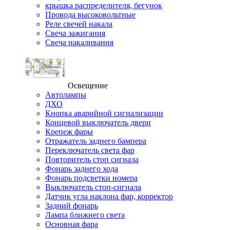
крышка распределителя, бегунок
Провода высоковольтные
Реле свечей накала
Свеча зажигания
Свеча накаливания
Освещение
Автолампы
ДХО
Кнопка аварийной сигнализации
Концевой выключатель двери
Крепеж фары
Отражатель заднего бампера
Переключатель света фар
Повторитель стоп сигнала
Фонарь заднего хода
Фонарь подсветки номера
Выключатель стоп-сигнала
Датчик угла наклона фар, корректор
Задний фонарь
Лампа ближнего света
Основная фара