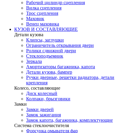
Рабочий цилиндр сцепления
Вилка сцепления
Трос сцепления
Маховик
Венец маховика
КУЗОВ И СОСТАВЛЯЮЩИЕ
Детали кузова
Клипсы, заглушки
Ограничитель открывания двери
Ролики сдвижной двери
Стеклоподъемник
Зеркала
Амортизаторы багажника, капота
Детали кузова, бампер
Ручки дверные, решетки радиатора, детали
крепления
Колесо, составляющие
Диск колесный
Колпаки, брызговики
Замки
Замки дверей
Замок зажигания
Замок капота, багажника, комплектующие
Система стеклоочистителя
Форсунка омывателя фар