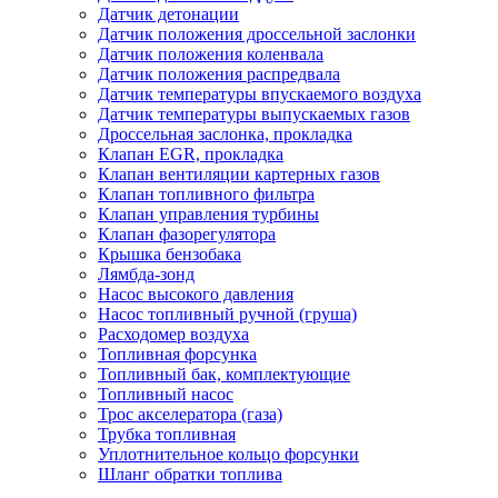
Датчик детонации
Датчик положения дроссельной заслонки
Датчик положения коленвала
Датчик положения распредвала
Датчик температуры впускаемого воздуха
Датчик температуры выпускаемых газов
Дроссельная заслонка, прокладка
Клапан EGR, прокладка
Клапан вентиляции картерных газов
Клапан топливного фильтра
Клапан управления турбины
Клапан фазорегулятора
Крышка бензобака
Лямбда-зонд
Насос высокого давления
Насос топливный ручной (груша)
Расходомер воздуха
Топливная форсунка
Топливный бак, комплектующие
Топливный насос
Трос акселератора (газа)
Трубка топливная
Уплотнительное кольцо форсунки
Шланг обратки топлива