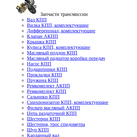
Запчасти трансмиссии
Вал КПП
Вилка КПП, комплектующие
Дифференциал, комплектующие
Клапан АКПП
Крышка КПП
Кулиса КПП, комплектующие
Масляный поддон КПП
Масляный радиатор коробки передач
Насос КПП
Подшипники КПП
Прокладки КПП
Пружина КПП
Ремкомплект АКПП
Ремкомплект КПП
Сальники КПП
Синхронизатор КПП, комплектующие
Фильтр масляный АКПП
Цепь раздаточной КПП
Шестерни КПП
Шестерня, трос спидометра
Щуп КПП
Карданный вал