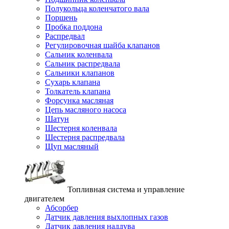
Полукольца коленчатого вала
Поршень
Пробка поддона
Распредвал
Регулировочная шайба клапанов
Сальник коленвала
Сальник распредвала
Сальники клапанов
Сухарь клапана
Толкатель клапана
Форсунка масляная
Цепь масляного насоса
Шатун
Шестерня коленвала
Шестерня распредвала
Щуп масляный
Топливная система и управление
двигателем
Абсорбер
Датчик давления выхлопных газов
Датчик давления наддува