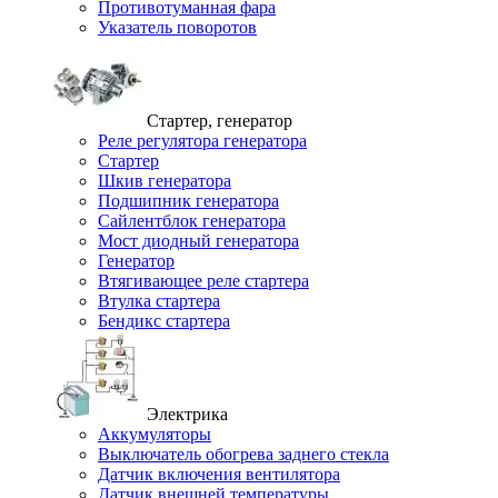
Противотуманная фара
Указатель поворотов
Стартер, генератор
Реле регулятора генератора
Стартер
Шкив генератора
Подшипник генератора
Сайлентблок генератора
Мост диодный генератора
Генератор
Втягивающее реле стартера
Втулка стартера
Бендикс стартера
Электрика
Аккумуляторы
Выключатель обогрева заднего стекла
Датчик включения вентилятора
Датчик внешней температуры