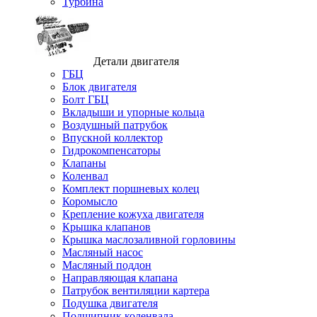
Турбина
Детали двигателя
ГБЦ
Блок двигателя
Болт ГБЦ
Вкладыши и упорные кольца
Воздушный патрубок
Впускной коллектор
Гидрокомпенсаторы
Клапаны
Коленвал
Комплект поршневых колец
Коромысло
Крепление кожуха двигателя
Крышка клапанов
Крышка маслозаливной горловины
Масляный насос
Масляный поддон
Направляющая клапана
Патрубок вентиляции картера
Подушка двигателя
Подшипник коленвала