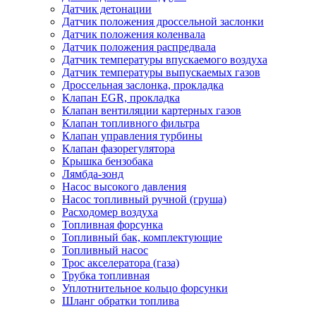
Датчик детонации
Датчик положения дроссельной заслонки
Датчик положения коленвала
Датчик положения распредвала
Датчик температуры впускаемого воздуха
Датчик температуры выпускаемых газов
Дроссельная заслонка, прокладка
Клапан EGR, прокладка
Клапан вентиляции картерных газов
Клапан топливного фильтра
Клапан управления турбины
Клапан фазорегулятора
Крышка бензобака
Лямбда-зонд
Насос высокого давления
Насос топливный ручной (груша)
Расходомер воздуха
Топливная форсунка
Топливный бак, комплектующие
Топливный насос
Трос акселератора (газа)
Трубка топливная
Уплотнительное кольцо форсунки
Шланг обратки топлива