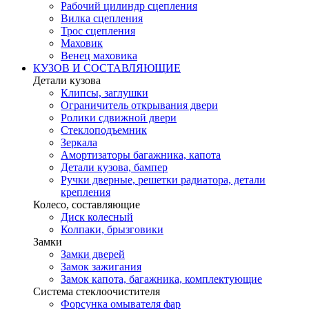
Рабочий цилиндр сцепления
Вилка сцепления
Трос сцепления
Маховик
Венец маховика
КУЗОВ И СОСТАВЛЯЮЩИЕ
Детали кузова
Клипсы, заглушки
Ограничитель открывания двери
Ролики сдвижной двери
Стеклоподъемник
Зеркала
Амортизаторы багажника, капота
Детали кузова, бампер
Ручки дверные, решетки радиатора, детали
крепления
Колесо, составляющие
Диск колесный
Колпаки, брызговики
Замки
Замки дверей
Замок зажигания
Замок капота, багажника, комплектующие
Система стеклоочистителя
Форсунка омывателя фар