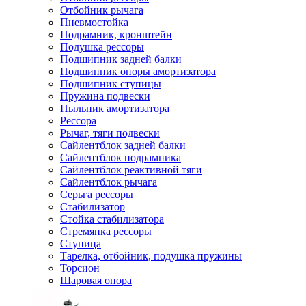
Отбойник рычага
Пневмостойка
Подрамник, кронштейн
Подушка рессоры
Подшипник задней балки
Подшипник опоры амортизатора
Подшипник ступицы
Пружина подвески
Пыльник амортизатора
Рессора
Рычаг, тяги подвески
Сайлентблок задней балки
Сайлентблок подрамника
Сайлентблок реактивной тяги
Сайлентблок рычага
Серьга рессоры
Стабилизатор
Стойка стабилизатора
Стремянка рессоры
Ступица
Тарелка, отбойник, подушка пружины
Торсион
Шаровая опора