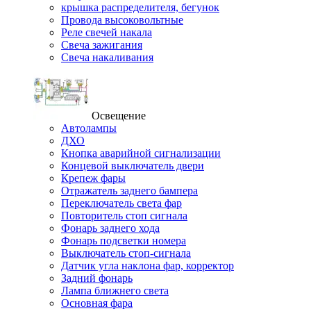
крышка распределителя, бегунок
Провода высоковольтные
Реле свечей накала
Свеча зажигания
Свеча накаливания
Освещение
Автолампы
ДХО
Кнопка аварийной сигнализации
Концевой выключатель двери
Крепеж фары
Отражатель заднего бампера
Переключатель света фар
Повторитель стоп сигнала
Фонарь заднего хода
Фонарь подсветки номера
Выключатель стоп-сигнала
Датчик угла наклона фар, корректор
Задний фонарь
Лампа ближнего света
Основная фара