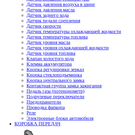
Датчик давления воздуха в шине
Датчик давления масла
Датчик заднего хода
Датчик педали сцепления
Датчик скорости
Датчик температуры охлаждающей жидкости
Датчик температуры топлива
Датчик уровня масла
Датчик уровня охлаждающей жидкости
Датчик уровня топлива
Клапан холостого хода
Клемма аккумулятора
Кнопка регулировки зеркал
Кнопка стеклоподъемника
Кнопка центрального замка
Контактная группа замка зажигания
Педаль газа (потенциометр)
Подрулевые переключатели
Предохранители
Проводка фаркопа
Реле
Электронные блоки автомобиля
КОРОБКА ПЕРЕДАЧ