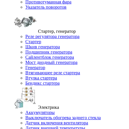
Противотуманная фара
Указатель поворотов
Стартер, генератор
Реле регулятора генератора
Стартер
Шкив генератора
Подшипник генератора
Сайлентблок генератора
Мост диодный генератора
Генератор
Втягивающее реле стартера
Втулка стартера
Бендикс стартера
Электрика
Аккумуляторы
Выключатель обогрева заднего стекла
Датчик включения вентилятора
Датчик внешней температуры