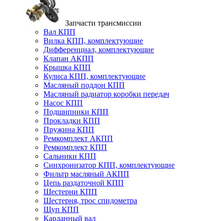
Запчасти трансмиссии
Вал КПП
Вилка КПП, комплектующие
Дифференциал, комплектующие
Клапан АКПП
Крышка КПП
Кулиса КПП, комплектующие
Масляный поддон КПП
Масляный радиатор коробки передач
Насос КПП
Подшипники КПП
Прокладки КПП
Пружина КПП
Ремкомплект АКПП
Ремкомплект КПП
Сальники КПП
Синхронизатор КПП, комплектующие
Фильтр масляный АКПП
Цепь раздаточной КПП
Шестерни КПП
Шестерня, трос спидометра
Щуп КПП
Карданный вал