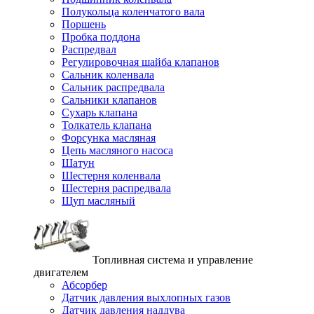
Полукольца коленчатого вала
Поршень
Пробка поддона
Распредвал
Регулировочная шайба клапанов
Сальник коленвала
Сальник распредвала
Сальники клапанов
Сухарь клапана
Толкатель клапана
Форсунка масляная
Цепь масляного насоса
Шатун
Шестерня коленвала
Шестерня распредвала
Щуп масляный
Топливная система и управление
двигателем
Абсорбер
Датчик давления выхлопных газов
Датчик давления наддува