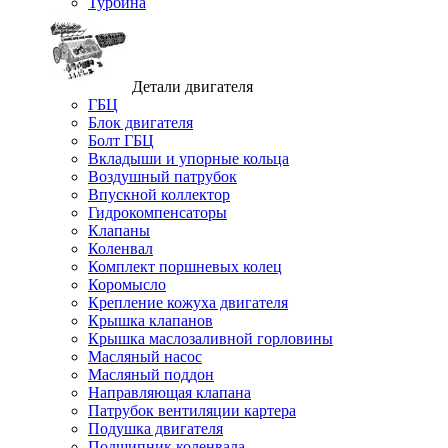
Турбина
Детали двигателя
ГБЦ
Блок двигателя
Болт ГБЦ
Вкладыши и упорные кольца
Воздушный патрубок
Впускной коллектор
Гидрокомпенсаторы
Клапаны
Коленвал
Комплект поршневых колец
Коромысло
Крепление кожуха двигателя
Крышка клапанов
Крышка маслозаливной горловины
Масляный насос
Масляный поддон
Направляющая клапана
Патрубок вентиляции картера
Подушка двигателя
Подшипник коленвала