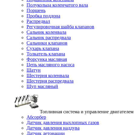
Полукольца коленчатого вала
Поршень
Пробка поддона
Распредвал
Регулировочная шайба клапанов
Сальник коленвала
Сальник распредвала
Сальники клапанов
Сухарь клапана
Толкатель клапана
Форсунка масляная
Цепь масляного насоса
Шатун
Шестерня коленвала
Шестерня распредвала
Щуп масляный
Топливная система и управление двигателем
Абсорбер
Датчик давления выхлопных газов
Датчик давления наддува
Датчик детонации