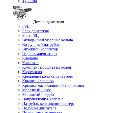
Турбина
Детали двигателя
ГБЦ
Блок двигателя
Болт ГБЦ
Вкладыши и упорные кольца
Воздушный патрубок
Впускной коллектор
Гидрокомпенсаторы
Клапаны
Коленвал
Комплект поршневых колец
Коромысло
Крепление кожуха двигателя
Крышка клапанов
Крышка маслозаливной горловины
Масляный насос
Масляный поддон
Направляющая клапана
Патрубок вентиляции картера
Подушка двигателя
Подшипник коленвала