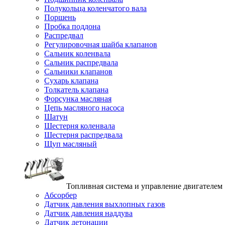
Полукольца коленчатого вала
Поршень
Пробка поддона
Распредвал
Регулировочная шайба клапанов
Сальник коленвала
Сальник распредвала
Сальники клапанов
Сухарь клапана
Толкатель клапана
Форсунка масляная
Цепь масляного насоса
Шатун
Шестерня коленвала
Шестерня распредвала
Щуп масляный
Топливная система и управление двигателем
Абсорбер
Датчик давления выхлопных газов
Датчик давления наддува
Датчик детонации