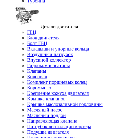
Турбина
Детали двигателя
ГБЦ
Блок двигателя
Болт ГБЦ
Вкладыши и упорные кольца
Воздушный патрубок
Впускной коллектор
Гидрокомпенсаторы
Клапаны
Коленвал
Комплект поршневых колец
Коромысло
Крепление кожуха двигателя
Крышка клапанов
Крышка маслозаливной горловины
Масляный насос
Масляный поддон
Направляющая клапана
Патрубок вентиляции картера
Подушка двигателя
Подшипник коленвала