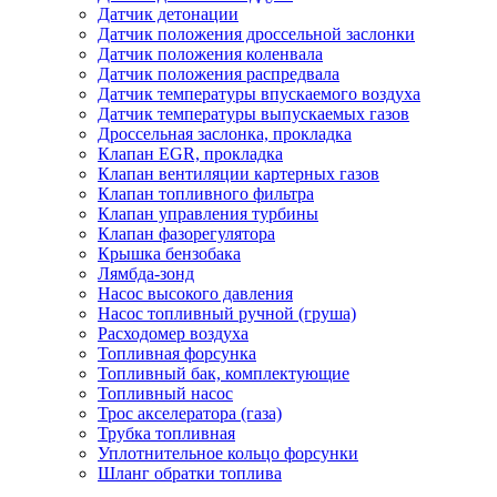
Датчик детонации
Датчик положения дроссельной заслонки
Датчик положения коленвала
Датчик положения распредвала
Датчик температуры впускаемого воздуха
Датчик температуры выпускаемых газов
Дроссельная заслонка, прокладка
Клапан EGR, прокладка
Клапан вентиляции картерных газов
Клапан топливного фильтра
Клапан управления турбины
Клапан фазорегулятора
Крышка бензобака
Лямбда-зонд
Насос высокого давления
Насос топливный ручной (груша)
Расходомер воздуха
Топливная форсунка
Топливный бак, комплектующие
Топливный насос
Трос акселератора (газа)
Трубка топливная
Уплотнительное кольцо форсунки
Шланг обратки топлива