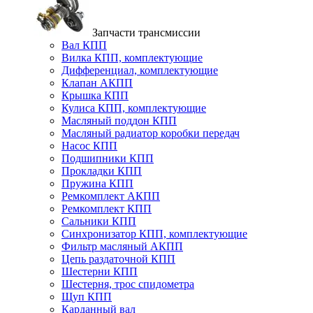
Запчасти трансмиссии
Вал КПП
Вилка КПП, комплектующие
Дифференциал, комплектующие
Клапан АКПП
Крышка КПП
Кулиса КПП, комплектующие
Масляный поддон КПП
Масляный радиатор коробки передач
Насос КПП
Подшипники КПП
Прокладки КПП
Пружина КПП
Ремкомплект АКПП
Ремкомплект КПП
Сальники КПП
Синхронизатор КПП, комплектующие
Фильтр масляный АКПП
Цепь раздаточной КПП
Шестерни КПП
Шестерня, трос спидометра
Щуп КПП
Карданный вал