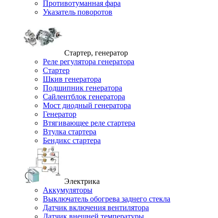
Противотуманная фара
Указатель поворотов
Стартер, генератор
Реле регулятора генератора
Стартер
Шкив генератора
Подшипник генератора
Сайлентблок генератора
Мост диодный генератора
Генератор
Втягивающее реле стартера
Втулка стартера
Бендикс стартера
Электрика
Аккумуляторы
Выключатель обогрева заднего стекла
Датчик включения вентилятора
Датчик внешней температуры