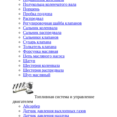
Полукольца коленчатого вала
Поршень
Пробка поддона
Распредвал
Регулировочная шайба клапанов
Сальник коленвала
Сальник распредвала
Сальники клапанов
Сухарь клапана
Толкатель клапана
Форсунка масляная
Цепь масляного насоса
Шатун
Шестерня коленвала
Шестерня распредвала
Щуп масляный
Топливная система и управление
двигателем
Абсорбер
Датчик давления выхлопных газов
Датчик давления наддува