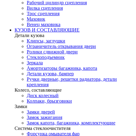
Рабочий цилиндр сцепления
Вилка сцепления
Трос сцепления
Маховик
Венец маховика
КУЗОВ И СОСТАВЛЯЮЩИЕ
Детали кузова
Клипсы, заглушки
Ограничитель открывания двери
Ролики сдвижной двери
Стеклоподъемник
Зеркала
Амортизаторы багажника, капота
Детали кузова, бампер
Ручки дверные, решетки радиатора, детали
крепления
Колесо, составляющие
Диск колесный
Колпаки, брызговики
Замки
Замки дверей
Замок зажигания
Замок капота, багажника, комплектующие
Система стеклоочистителя
Форсунка омывателя фар