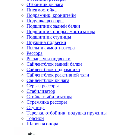
Отбойник рычага
Пневмостойка
Подрамник, кронштейн
Подушка рессоры
Подшипник задней балки
Подшипник опоры амортизатора
Подшипник ступицы
Пружина подвески
Пыльник амортизатора
Рессора
Рычаг, тяги подвески
Сайлентблок задней балки
Сайлентблок подрамника
Сайлентблок реактивной тяги
Сайлентблок рычага
Серьга рессоры
Стабилизатор
Стойка стабилизатора
Стремянка рессоры
Ступица
Тарелка, отбойник, подушка пружины
Торсион
Шаровая опора