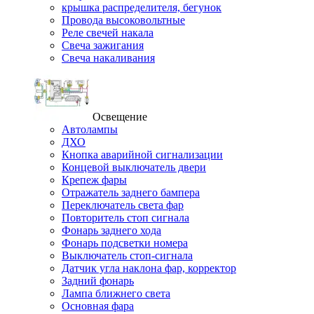
крышка распределителя, бегунок
Провода высоковольтные
Реле свечей накала
Свеча зажигания
Свеча накаливания
Освещение
Автолампы
ДХО
Кнопка аварийной сигнализации
Концевой выключатель двери
Крепеж фары
Отражатель заднего бампера
Переключатель света фар
Повторитель стоп сигнала
Фонарь заднего хода
Фонарь подсветки номера
Выключатель стоп-сигнала
Датчик угла наклона фар, корректор
Задний фонарь
Лампа ближнего света
Основная фара