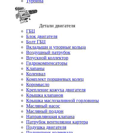
Турбина
Детали двигателя
ГБЦ
Блок двигателя
Болт ГБЦ
Вкладыши и упорные кольца
Воздушный патрубок
Впускной коллектор
Гидрокомпенсаторы
Клапаны
Коленвал
Комплект поршневых колец
Коромысло
Крепление кожуха двигателя
Крышка клапанов
Крышка маслозаливной горловины
Масляный насос
Масляный поддон
Направляющая клапана
Патрубок вентиляции картера
Подушка двигателя
Подшипник коленвала