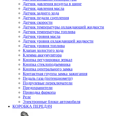
Датчик давления воздуха в шине
Датчик давления масла
Датчик заднего хода
Датчик педали сцепления
Датчик скорости
Датчик температуры охлаждающей жидкости
Датчик температуры топлива
Датчик уровня масла
Датчик уровня охлаждающей жидкости
Датчик уровня топлива
Клапан холостого хода
Клемма аккумулятора
Кнопка регулировки зеркал
Кнопка стеклоподъемника
Кнопка центрального замка
Контактная группа замка зажигания
Педаль газа (потенциометр)
Подрулевые переключатели
Предохранители
Проводка фаркопа
Реле
Электронные блоки автомобиля
КОРОБКА ПЕРЕДАЧ