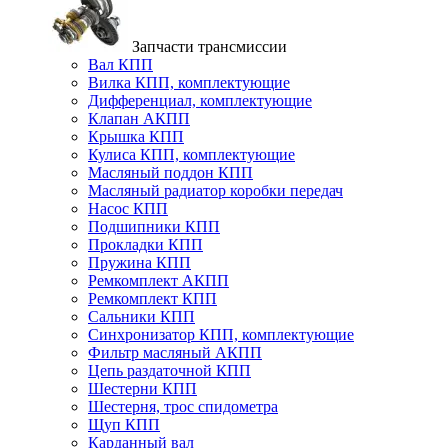
Запчасти трансмиссии
Вал КПП
Вилка КПП, комплектующие
Дифференциал, комплектующие
Клапан АКПП
Крышка КПП
Кулиса КПП, комплектующие
Масляный поддон КПП
Масляный радиатор коробки передач
Насос КПП
Подшипники КПП
Прокладки КПП
Пружина КПП
Ремкомплект АКПП
Ремкомплект КПП
Сальники КПП
Синхронизатор КПП, комплектующие
Фильтр масляный АКПП
Цепь раздаточной КПП
Шестерни КПП
Шестерня, трос спидометра
Щуп КПП
Карданный вал