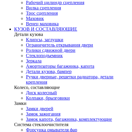
Рабочий цилиндр сцепления
Вилка сцепления
Трос сцепления
Маховик
Венец маховика
КУЗОВ И СОСТАВЛЯЮЩИЕ
Детали кузова
Клипсы, заглушки
Ограничитель открывания двери
Ролики сдвижной двери
Стеклоподъемник
Зеркала
Амортизаторы багажника, капота
Детали кузова, бампер
Ручки дверные, решетки радиатора, детали
крепления
Колесо, составляющие
Диск колесный
Колпаки, брызговики
Замки
Замки дверей
Замок зажигания
Замок капота, багажника, комплектующие
Система стеклоочистителя
Форсунка омывателя фар