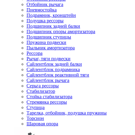
Отбойник рычага
Пневмостойка
Подрамник, кронштейн
Подушка рессоры
Подшипник задней балки
Подшипник опоры амортизатора
Подшипник ступицы
Пружина подвески
Пыльник амортизатора
Рессора
Рычаг, тяги подвески
Сайлентблок задней балки
Сайлентблок подрамника
Сайлентблок реактивной тяги
Сайлентблок рычага
Серьга рессоры
Стабилизатор
Стойка стабилизатора
Стремянка рессоры
Ступица
Тарелка, отбойник, подушка пружины
Торсион
Шаровая опора