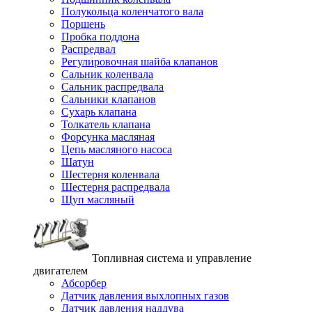
Полукольца коленчатого вала
Поршень
Пробка поддона
Распредвал
Регулировочная шайба клапанов
Сальник коленвала
Сальник распредвала
Сальники клапанов
Сухарь клапана
Толкатель клапана
Форсунка масляная
Цепь масляного насоса
Шатун
Шестерня коленвала
Шестерня распредвала
Щуп масляный
Топливная система и управление
двигателем
Абсорбер
Датчик давления выхлопных газов
Датчик давления наддува