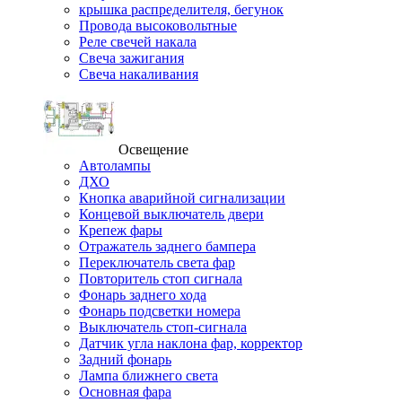
крышка распределителя, бегунок
Провода высоковольтные
Реле свечей накала
Свеча зажигания
Свеча накаливания
Освещение
Автолампы
ДХО
Кнопка аварийной сигнализации
Концевой выключатель двери
Крепеж фары
Отражатель заднего бампера
Переключатель света фар
Повторитель стоп сигнала
Фонарь заднего хода
Фонарь подсветки номера
Выключатель стоп-сигнала
Датчик угла наклона фар, корректор
Задний фонарь
Лампа ближнего света
Основная фара