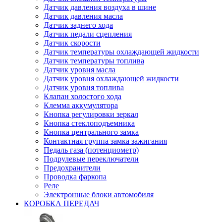
Датчик давления воздуха в шине
Датчик давления масла
Датчик заднего хода
Датчик педали сцепления
Датчик скорости
Датчик температуры охлаждающей жидкости
Датчик температуры топлива
Датчик уровня масла
Датчик уровня охлаждающей жидкости
Датчик уровня топлива
Клапан холостого хода
Клемма аккумулятора
Кнопка регулировки зеркал
Кнопка стеклоподъемника
Кнопка центрального замка
Контактная группа замка зажигания
Педаль газа (потенциометр)
Подрулевые переключатели
Предохранители
Проводка фаркопа
Реле
Электронные блоки автомобиля
КОРОБКА ПЕРЕДАЧ