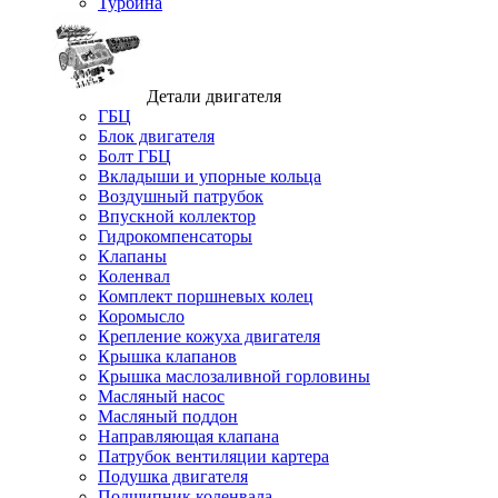
Турбина
Детали двигателя
ГБЦ
Блок двигателя
Болт ГБЦ
Вкладыши и упорные кольца
Воздушный патрубок
Впускной коллектор
Гидрокомпенсаторы
Клапаны
Коленвал
Комплект поршневых колец
Коромысло
Крепление кожуха двигателя
Крышка клапанов
Крышка маслозаливной горловины
Масляный насос
Масляный поддон
Направляющая клапана
Патрубок вентиляции картера
Подушка двигателя
Подшипник коленвала