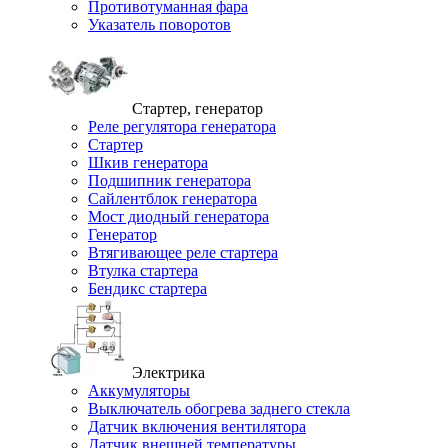
Противотуманная фара
Указатель поворотов
Стартер, генератор
Реле регулятора генератора
Стартер
Шкив генератора
Подшипник генератора
Сайлентблок генератора
Мост диодный генератора
Генератор
Втягивающее реле стартера
Втулка стартера
Бендикс стартера
Электрика
Аккумуляторы
Выключатель обогрева заднего стекла
Датчик включения вентилятора
Датчик внешней температуры