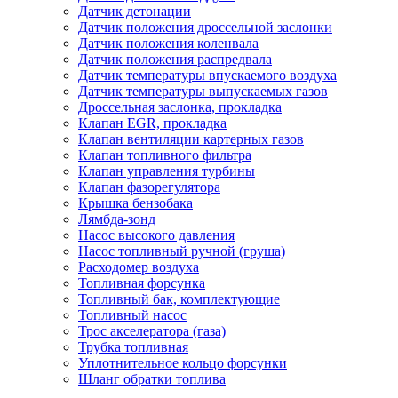
Датчик детонации
Датчик положения дроссельной заслонки
Датчик положения коленвала
Датчик положения распредвала
Датчик температуры впускаемого воздуха
Датчик температуры выпускаемых газов
Дроссельная заслонка, прокладка
Клапан EGR, прокладка
Клапан вентиляции картерных газов
Клапан топливного фильтра
Клапан управления турбины
Клапан фазорегулятора
Крышка бензобака
Лямбда-зонд
Насос высокого давления
Насос топливный ручной (груша)
Расходомер воздуха
Топливная форсунка
Топливный бак, комплектующие
Топливный насос
Трос акселератора (газа)
Трубка топливная
Уплотнительное кольцо форсунки
Шланг обратки топлива