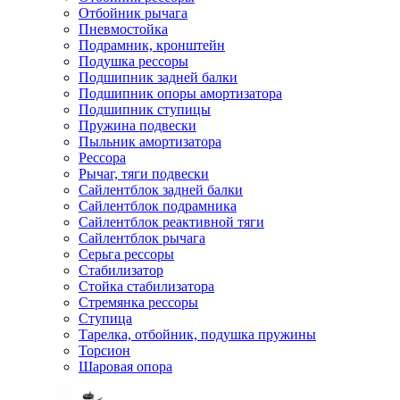
Отбойник рычага
Пневмостойка
Подрамник, кронштейн
Подушка рессоры
Подшипник задней балки
Подшипник опоры амортизатора
Подшипник ступицы
Пружина подвески
Пыльник амортизатора
Рессора
Рычаг, тяги подвески
Сайлентблок задней балки
Сайлентблок подрамника
Сайлентблок реактивной тяги
Сайлентблок рычага
Серьга рессоры
Стабилизатор
Стойка стабилизатора
Стремянка рессоры
Ступица
Тарелка, отбойник, подушка пружины
Торсион
Шаровая опора