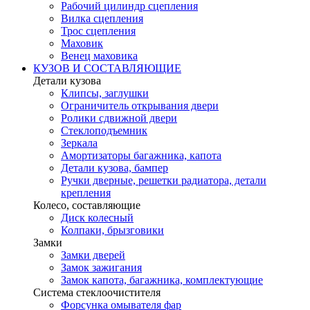
Рабочий цилиндр сцепления
Вилка сцепления
Трос сцепления
Маховик
Венец маховика
КУЗОВ И СОСТАВЛЯЮЩИЕ
Детали кузова
Клипсы, заглушки
Ограничитель открывания двери
Ролики сдвижной двери
Стеклоподъемник
Зеркала
Амортизаторы багажника, капота
Детали кузова, бампер
Ручки дверные, решетки радиатора, детали
крепления
Колесо, составляющие
Диск колесный
Колпаки, брызговики
Замки
Замки дверей
Замок зажигания
Замок капота, багажника, комплектующие
Система стеклоочистителя
Форсунка омывателя фар