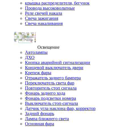
крышка распределителя, бегунок
Провода высоковольтные
Реле свечей накала
Свеча зажигания
Свеча накаливания
Освещение
Автолампы
ДХО
Кнопка аварийной сигнализации
Концевой выключатель двери
Крепеж фары
Отражатель заднего бампера
Переключатель света фар
Повторитель стоп сигнала
Фонарь заднего хода
Фонарь подсветки номера
Выключатель стоп-сигнала
Датчик угла наклона фар, корректор
Задний фонарь
Лампа ближнего света
Основная фара