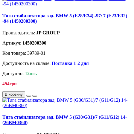
Tягa стабилизатора зад. BMW 5 (E28/E34) -97/ 7 (E23/E32)
-94 (1450200300)
Производитель:
JP GROUP
Артикул:
1450200300
Код товара: 39789-01
Доступность на складе:
Поставка 1-2 дня
Доступно:
12шт.
494грн
В корзину
Tягa стабилизатора зад. BMW 5 (G30/G31)/7 (G11/G12) 14-
(26BM0360)