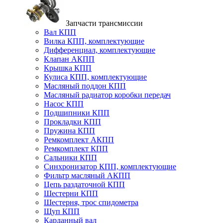
Запчасти трансмиссии
Вал КПП
Вилка КПП, комплектующие
Дифференциал, комплектующие
Клапан АКПП
Крышка КПП
Кулиса КПП, комплектующие
Масляный поддон КПП
Масляный радиатор коробки передач
Насос КПП
Подшипники КПП
Прокладки КПП
Пружина КПП
Ремкомплект АКПП
Ремкомплект КПП
Сальники КПП
Синхронизатор КПП, комплектующие
Фильтр масляный АКПП
Цепь раздаточной КПП
Шестерни КПП
Шестерня, трос спидометра
Щуп КПП
Карданный вал