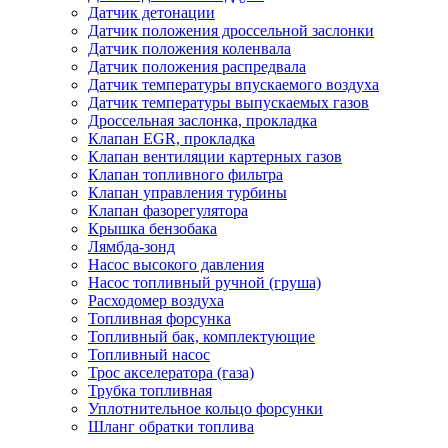
Датчик детонации
Датчик положения дроссельной заслонки
Датчик положения коленвала
Датчик положения распредвала
Датчик температуры впускаемого воздуха
Датчик температуры выпускаемых газов
Дроссельная заслонка, прокладка
Клапан EGR, прокладка
Клапан вентиляции картерных газов
Клапан топливного фильтра
Клапан управления турбины
Клапан фазорегулятора
Крышка бензобака
Лямбда-зонд
Насос высокого давления
Насос топливный ручной (груша)
Расходомер воздуха
Топливная форсунка
Топливный бак, комплектующие
Топливный насос
Трос акселератора (газа)
Трубка топливная
Уплотнительное кольцо форсунки
Шланг обратки топлива