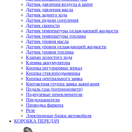
Датчик давления воздуха в шине
Датчик давления масла
Датчик заднего хода
Датчик педали сцепления
Датчик скорости
Датчик температуры охлаждающей жидкости
Датчик температуры топлива
Датчик уровня масла
Датчик уровня охлаждающей жидкости
Датчик уровня топлива
Клапан холостого хода
Клемма аккумулятора
Кнопка регулировки зеркал
Кнопка стеклоподъемника
Кнопка центрального замка
Контактная группа замка зажигания
Педаль газа (потенциометр)
Подрулевые переключатели
Предохранители
Проводка фаркопа
Реле
Электронные блоки автомобиля
КОРОБКА ПЕРЕДАЧ