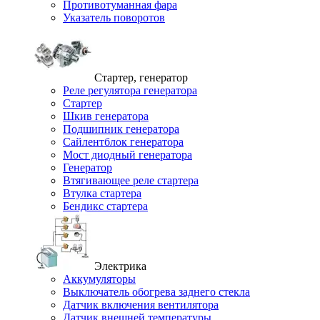
Противотуманная фара
Указатель поворотов
Стартер, генератор
Реле регулятора генератора
Стартер
Шкив генератора
Подшипник генератора
Сайлентблок генератора
Мост диодный генератора
Генератор
Втягивающее реле стартера
Втулка стартера
Бендикс стартера
Электрика
Аккумуляторы
Выключатель обогрева заднего стекла
Датчик включения вентилятора
Датчик внешней температуры