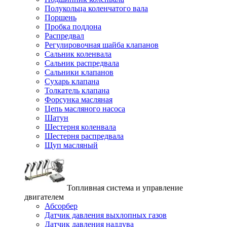
Полукольца коленчатого вала
Поршень
Пробка поддона
Распредвал
Регулировочная шайба клапанов
Сальник коленвала
Сальник распредвала
Сальники клапанов
Сухарь клапана
Толкатель клапана
Форсунка масляная
Цепь масляного насоса
Шатун
Шестерня коленвала
Шестерня распредвала
Щуп масляный
Топливная система и управление
двигателем
Абсорбер
Датчик давления выхлопных газов
Датчик давления наддува