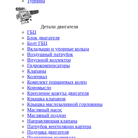
Турбина
Детали двигателя
ГБЦ
Блок двигателя
Болт ГБЦ
Вкладыши и упорные кольца
Воздушный патрубок
Впускной коллектор
Гидрокомпенсаторы
Клапаны
Коленвал
Комплект поршневых колец
Коромысло
Крепление кожуха двигателя
Крышка клапанов
Крышка маслозаливной горловины
Масляный насос
Масляный поддон
Направляющая клапана
Патрубок вентиляции картера
Подушка двигателя
Подшипник коленвала