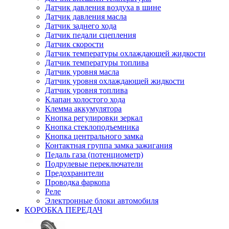
Датчик давления воздуха в шине
Датчик давления масла
Датчик заднего хода
Датчик педали сцепления
Датчик скорости
Датчик температуры охлаждающей жидкости
Датчик температуры топлива
Датчик уровня масла
Датчик уровня охлаждающей жидкости
Датчик уровня топлива
Клапан холостого хода
Клемма аккумулятора
Кнопка регулировки зеркал
Кнопка стеклоподъемника
Кнопка центрального замка
Контактная группа замка зажигания
Педаль газа (потенциометр)
Подрулевые переключатели
Предохранители
Проводка фаркопа
Реле
Электронные блоки автомобиля
КОРОБКА ПЕРЕДАЧ