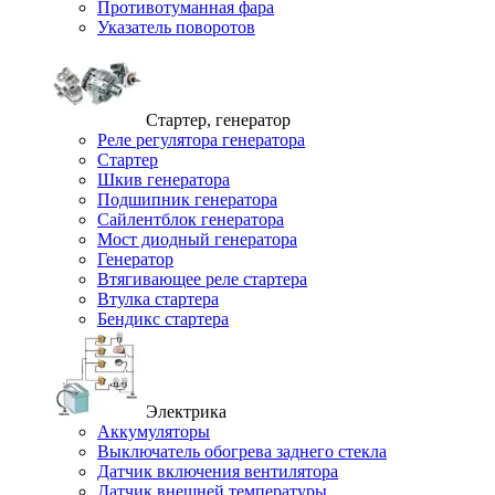
Противотуманная фара
Указатель поворотов
Стартер, генератор
Реле регулятора генератора
Стартер
Шкив генератора
Подшипник генератора
Сайлентблок генератора
Мост диодный генератора
Генератор
Втягивающее реле стартера
Втулка стартера
Бендикс стартера
Электрика
Аккумуляторы
Выключатель обогрева заднего стекла
Датчик включения вентилятора
Датчик внешней температуры