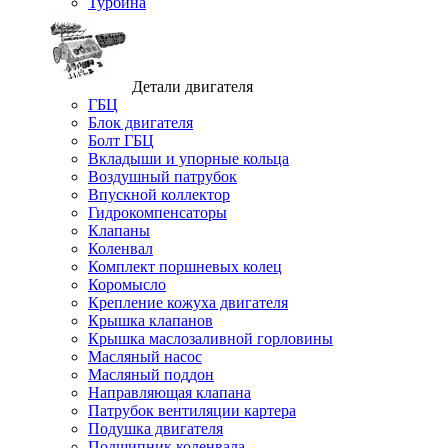
Турбина
Детали двигателя
ГБЦ
Блок двигателя
Болт ГБЦ
Вкладыши и упорные кольца
Воздушный патрубок
Впускной коллектор
Гидрокомпенсаторы
Клапаны
Коленвал
Комплект поршневых колец
Коромысло
Крепление кожуха двигателя
Крышка клапанов
Крышка маслозаливной горловины
Масляный насос
Масляный поддон
Направляющая клапана
Патрубок вентиляции картера
Подушка двигателя
Подшипник коленвала