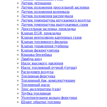
Датчик детонации
Датчик положения дроссельной заслонки
Датчик положения коленвала
Датчик положения распредвала
Датчик температуры впускаемого воздуха
Датчик температуры выпускаемых газов
Дроссельная заслонка, прокладка
Клапан EGR, прокладка
Клапан вентиляции картерных газов
Клапан топливного фильтра
Клапан управления турбины
Клапан фазорегулятора
Крышка бензобака
Лямбда-зонд
Насос высокого давления
Насос топливный ручной (груша)
Расходомер воздуха
Топливная форсунка
Топливный бак, комплектующие
Топливный насос
Трос акселератора (газа)
Трубка топливная
Уплотнительное кольцо форсунки
Шланг обратки топлива