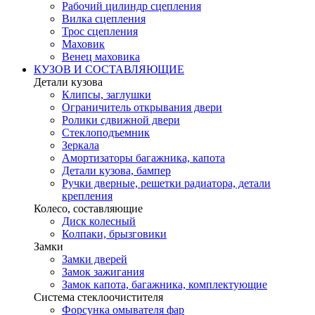
Рабочий цилиндр сцепления
Вилка сцепления
Трос сцепления
Маховик
Венец маховика
КУЗОВ И СОСТАВЛЯЮЩИЕ
Детали кузова
Клипсы, заглушки
Ограничитель открывания двери
Ролики сдвижной двери
Стеклоподъемник
Зеркала
Амортизаторы багажника, капота
Детали кузова, бампер
Ручки дверные, решетки радиатора, детали
крепления
Колесо, составляющие
Диск колесный
Колпаки, брызговики
Замки
Замки дверей
Замок зажигания
Замок капота, багажника, комплектующие
Система стеклоочистителя
Форсунка омывателя фар