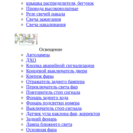
крышка распределителя, бегунок
Провода высоковольтные
Реле свечей накала
Свеча зажигания
Свеча накаливания
Освещение
Автолампы
ДХО
Кнопка аварийной сигнализации
Концевой выключатель двери
Крепеж фары
Отражатель заднего бампера
Переключатель света фар
Повторитель стоп сигнала
Фонарь заднего хода
Фонарь подсветки номера
Выключатель стоп-сигнала
Датчик угла наклона фар, корректор
Задний фонарь
Лампа ближнего света
Основная фара