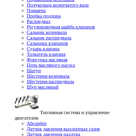
Полукольца коленчатого вала
Поршень
Пробка поддона
Распредвал
Регулировочная шайба клапанов
Сальник коленвала
Сальник распредвала
Сальники клапанов
Сухарь клапана
Толкатель клапана
Форсунка масляная
Цепь масляного насоса
Шатун
Шестерня коленвала
Шестерня распредвала
Щуп масляный
Топливная система и управление
двигателем
Абсорбер
Датчик давления выхлопных газов
Датчик давления наддува