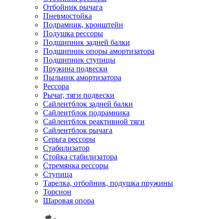
Отбойник рычага
Пневмостойка
Подрамник, кронштейн
Подушка рессоры
Подшипник задней балки
Подшипник опоры амортизатора
Подшипник ступицы
Пружина подвески
Пыльник амортизатора
Рессора
Рычаг, тяги подвески
Сайлентблок задней балки
Сайлентблок подрамника
Сайлентблок реактивной тяги
Сайлентблок рычага
Серьга рессоры
Стабилизатор
Стойка стабилизатора
Стремянка рессоры
Ступица
Тарелка, отбойник, подушка пружины
Торсион
Шаровая опора