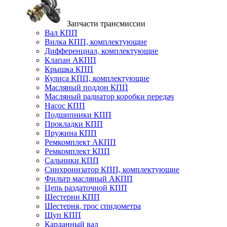
Запчасти трансмиссии
Вал КПП
Вилка КПП, комплектующие
Дифференциал, комплектующие
Клапан АКПП
Крышка КПП
Кулиса КПП, комплектующие
Масляный поддон КПП
Масляный радиатор коробки передач
Насос КПП
Подшипники КПП
Прокладки КПП
Пружина КПП
Ремкомплект АКПП
Ремкомплект КПП
Сальники КПП
Синхронизатор КПП, комплектующие
Фильтр масляный АКПП
Цепь раздаточной КПП
Шестерни КПП
Шестерня, трос спидометра
Щуп КПП
Карданный вал