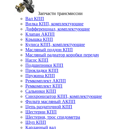
Запчасти трансмиссии
Вал КПП
Вилка КПП, комплектующие
Дифференциал, комплектующие
Клапан АКПП
Крышка КПП
Кулиса КПП, комплектующие
Масляный поддон КПП
Масляный радиатор коробки передач
Насос КПП
Подшипники КПП
Прокладки КПП
Пружина КПП
Ремкомплект АКПП
Ремкомплект КПП
Сальники КПП
Синхронизатор КПП, комплектующие
Фильтр масляный АКПП
Цепь раздаточной КПП
Шестерни КПП
Шестерня, трос спидометра
Щуп КПП
Карданный вал