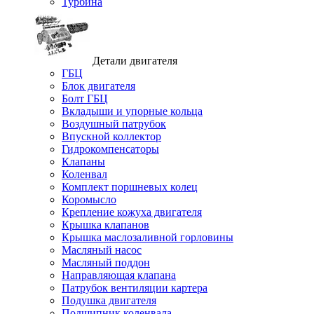
Турбина
Детали двигателя
ГБЦ
Блок двигателя
Болт ГБЦ
Вкладыши и упорные кольца
Воздушный патрубок
Впускной коллектор
Гидрокомпенсаторы
Клапаны
Коленвал
Комплект поршневых колец
Коромысло
Крепление кожуха двигателя
Крышка клапанов
Крышка маслозаливной горловины
Масляный насос
Масляный поддон
Направляющая клапана
Патрубок вентиляции картера
Подушка двигателя
Подшипник коленвала