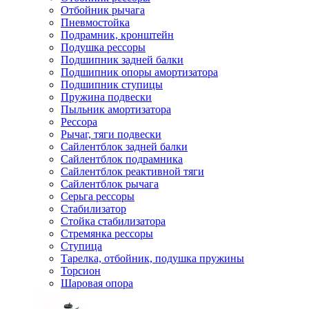
Отбойник рычага
Пневмостойка
Подрамник, кронштейн
Подушка рессоры
Подшипник задней балки
Подшипник опоры амортизатора
Подшипник ступицы
Пружина подвески
Пыльник амортизатора
Рессора
Рычаг, тяги подвески
Сайлентблок задней балки
Сайлентблок подрамника
Сайлентблок реактивной тяги
Сайлентблок рычага
Серьга рессоры
Стабилизатор
Стойка стабилизатора
Стремянка рессоры
Ступица
Тарелка, отбойник, подушка пружины
Торсион
Шаровая опора