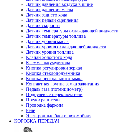
Датчик давления воздуха в шине
Датчик давления масла
Датчик заднего хода
Датчик педали сцепления
Датчик скорости
Датчик температуры охлаждающей жидкости
Датчик температуры топлива
Датчик уровня масла
Датчик уровня охлаждающей жидкости
Датчик уровня топлива
Клапан холостого хода
Клемма аккумулятора
Кнопка регулировки зеркал
Кнопка стеклоподъемника
Кнопка центрального замка
Контактная группа замка зажигания
Педаль газа (потенциометр)
Подрулевые переключатели
Предохранители
Проводка фаркопа
Реле
Электронные блоки автомобиля
КОРОБКА ПЕРЕДАЧ