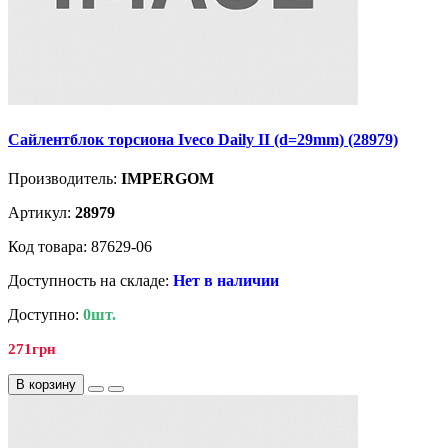
Сайлентблок торсиона Iveco Daily II (d=29mm) (28979)
Производитель:
IMPERGOM
Артикул:
28979
Код товара: 87629-06
Доступность на складе:
Нет в наличии
Доступно:
0шт.
271грн
В корзину