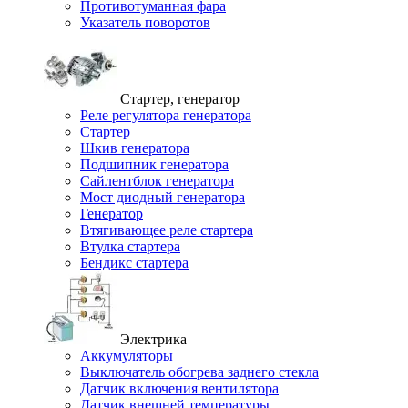
Противотуманная фара
Указатель поворотов
Стартер, генератор
Реле регулятора генератора
Стартер
Шкив генератора
Подшипник генератора
Сайлентблок генератора
Мост диодный генератора
Генератор
Втягивающее реле стартера
Втулка стартера
Бендикс стартера
Электрика
Аккумуляторы
Выключатель обогрева заднего стекла
Датчик включения вентилятора
Датчик внешней температуры