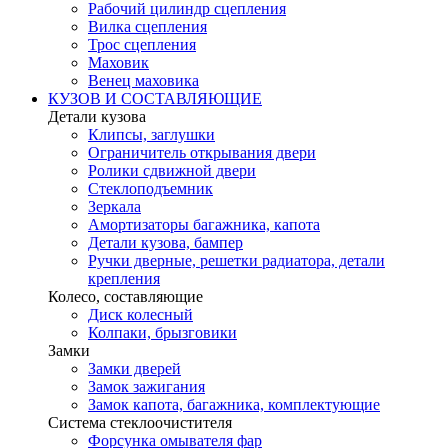
Рабочий цилиндр сцепления
Вилка сцепления
Трос сцепления
Маховик
Венец маховика
КУЗОВ И СОСТАВЛЯЮЩИЕ
Детали кузова
Клипсы, заглушки
Ограничитель открывания двери
Ролики сдвижной двери
Стеклоподъемник
Зеркала
Амортизаторы багажника, капота
Детали кузова, бампер
Ручки дверные, решетки радиатора, детали
крепления
Колесо, составляющие
Диск колесный
Колпаки, брызговики
Замки
Замки дверей
Замок зажигания
Замок капота, багажника, комплектующие
Система стеклоочистителя
Форсунка омывателя фар