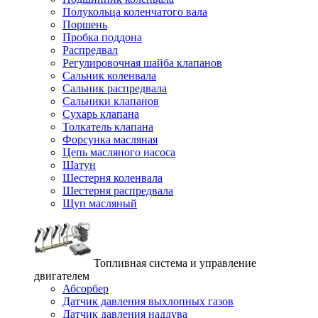
Полукольца коленчатого вала
Поршень
Пробка поддона
Распредвал
Регулировочная шайба клапанов
Сальник коленвала
Сальник распредвала
Сальники клапанов
Сухарь клапана
Толкатель клапана
Форсунка масляная
Цепь масляного насоса
Шатун
Шестерня коленвала
Шестерня распредвала
Щуп масляный
Топливная система и управление
двигателем
Абсорбер
Датчик давления выхлопных газов
Датчик давления наддува