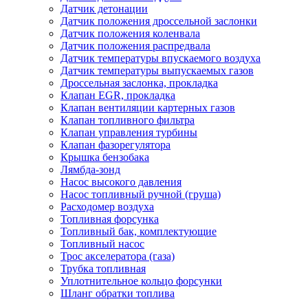
Датчик детонации
Датчик положения дроссельной заслонки
Датчик положения коленвала
Датчик положения распредвала
Датчик температуры впускаемого воздуха
Датчик температуры выпускаемых газов
Дроссельная заслонка, прокладка
Клапан EGR, прокладка
Клапан вентиляции картерных газов
Клапан топливного фильтра
Клапан управления турбины
Клапан фазорегулятора
Крышка бензобака
Лямбда-зонд
Насос высокого давления
Насос топливный ручной (груша)
Расходомер воздуха
Топливная форсунка
Топливный бак, комплектующие
Топливный насос
Трос акселератора (газа)
Трубка топливная
Уплотнительное кольцо форсунки
Шланг обратки топлива