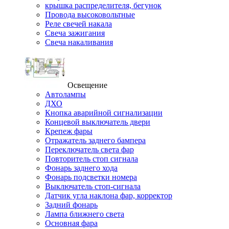
крышка распределителя, бегунок
Провода высоковольтные
Реле свечей накала
Свеча зажигания
Свеча накаливания
Освещение
Автолампы
ДХО
Кнопка аварийной сигнализации
Концевой выключатель двери
Крепеж фары
Отражатель заднего бампера
Переключатель света фар
Повторитель стоп сигнала
Фонарь заднего хода
Фонарь подсветки номера
Выключатель стоп-сигнала
Датчик угла наклона фар, корректор
Задний фонарь
Лампа ближнего света
Основная фара