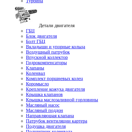
Турбина
Детали двигателя
ГБЦ
Блок двигателя
Болт ГБЦ
Вкладыши и упорные кольца
Воздушный патрубок
Впускной коллектор
Гидрокомпенсаторы
Клапаны
Коленвал
Комплект поршневых колец
Коромысло
Крепление кожуха двигателя
Крышка клапанов
Крышка маслозаливной горловины
Масляный насос
Масляный поддон
Направляющая клапана
Патрубок вентиляции картера
Подушка двигателя
Подшипник коленвала