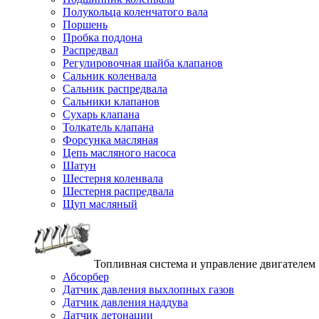
Полукольца коленчатого вала
Поршень
Пробка поддона
Распредвал
Регулировочная шайба клапанов
Сальник коленвала
Сальник распредвала
Сальники клапанов
Сухарь клапана
Толкатель клапана
Форсунка масляная
Цепь масляного насоса
Шатун
Шестерня коленвала
Шестерня распредвала
Щуп масляный
Топливная система и управление двигателем
Абсорбер
Датчик давления выхлопных газов
Датчик давления наддува
Датчик детонации