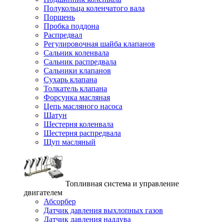
Полукольца коленчатого вала
Поршень
Пробка поддона
Распредвал
Регулировочная шайба клапанов
Сальник коленвала
Сальник распредвала
Сальники клапанов
Сухарь клапана
Толкатель клапана
Форсунка масляная
Цепь масляного насоса
Шатун
Шестерня коленвала
Шестерня распредвала
Щуп масляный
Топливная система и управление
двигателем
Абсорбер
Датчик давления выхлопных газов
Датчик давления наддува