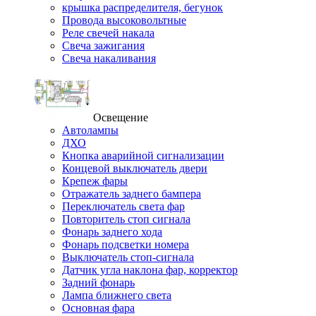
крышка распределителя, бегунок
Провода высоковольтные
Реле свечей накала
Свеча зажигания
Свеча накаливания
Освещение
Автолампы
ДХО
Кнопка аварийной сигнализации
Концевой выключатель двери
Крепеж фары
Отражатель заднего бампера
Переключатель света фар
Повторитель стоп сигнала
Фонарь заднего хода
Фонарь подсветки номера
Выключатель стоп-сигнала
Датчик угла наклона фар, корректор
Задний фонарь
Лампа ближнего света
Основная фара