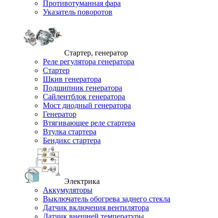
Противотуманная фара
Указатель поворотов
Стартер, генератор
Реле регулятора генератора
Стартер
Шкив генератора
Подшипник генератора
Сайлентблок генератора
Мост диодный генератора
Генератор
Втягивающее реле стартера
Втулка стартера
Бендикс стартера
Электрика
Аккумуляторы
Выключатель обогрева заднего стекла
Датчик включения вентилятора
Датчик внешней температуры