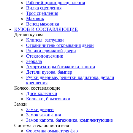
Рабочий цилиндр сцепления
Вилка сцепления
Трос сцепления
Маховик
Венец маховика
КУЗОВ И СОСТАВЛЯЮЩИЕ
Детали кузова
Клипсы, заглушки
Ограничитель открывания двери
Ролики сдвижной двери
Стеклоподъемник
Зеркала
Амортизаторы багажника, капота
Детали кузова, бампер
Ручки дверные, решетки радиатора, детали
крепления
Колесо, составляющие
Диск колесный
Колпаки, брызговики
Замки
Замки дверей
Замок зажигания
Замок капота, багажника, комплектующие
Система стеклоочистителя
Форсунка омывателя фар