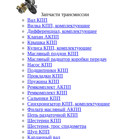
Запчасти трансмиссии
Вал КПП
Вилка КПП, комплектующие
Дифференциал, комплектующие
Клапан АКПП
Крышка КПП
Кулиса КПП, комплектующие
Масляный поддон КПП
Масляный радиатор коробки передач
Насос КПП
Подшипники КПП
Прокладки КПП
Пружина КПП
Ремкомплект АКПП
Ремкомплект КПП
Сальники КПП
Синхронизатор КПП, комплектующие
Фильтр масляный АКПП
Цепь раздаточной КПП
Шестерни КПП
Шестерня, трос спидометра
Щуп КПП
Карданный вал