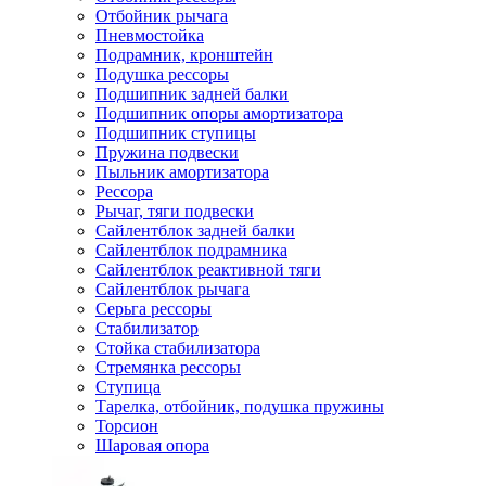
Отбойник рычага
Пневмостойка
Подрамник, кронштейн
Подушка рессоры
Подшипник задней балки
Подшипник опоры амортизатора
Подшипник ступицы
Пружина подвески
Пыльник амортизатора
Рессора
Рычаг, тяги подвески
Сайлентблок задней балки
Сайлентблок подрамника
Сайлентблок реактивной тяги
Сайлентблок рычага
Серьга рессоры
Стабилизатор
Стойка стабилизатора
Стремянка рессоры
Ступица
Тарелка, отбойник, подушка пружины
Торсион
Шаровая опора