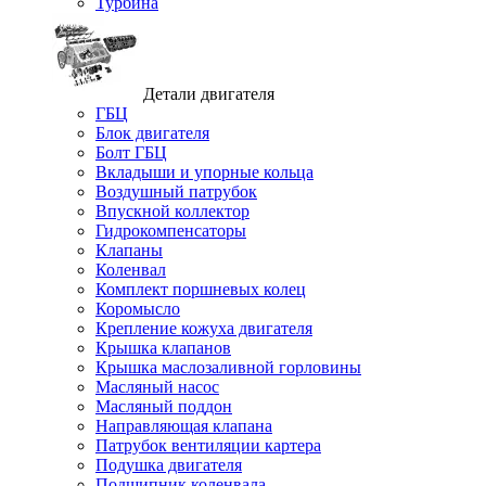
Турбина
Детали двигателя
ГБЦ
Блок двигателя
Болт ГБЦ
Вкладыши и упорные кольца
Воздушный патрубок
Впускной коллектор
Гидрокомпенсаторы
Клапаны
Коленвал
Комплект поршневых колец
Коромысло
Крепление кожуха двигателя
Крышка клапанов
Крышка маслозаливной горловины
Масляный насос
Масляный поддон
Направляющая клапана
Патрубок вентиляции картера
Подушка двигателя
Подшипник коленвала