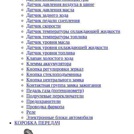
Датчик давления воздуха в шине
Датчик давления масла
Датчик заднего хода
Датчик педали сцепления
Датчик скорости
Датчик температуры охлаждающей жидкости
Датчик температуры топлива
Датчик уровня масла
Датчик уровня охлаждающей жидкости
Датчик уровня топлива
Клапан холостого хода
Клемма аккумулятора
Кнопка регулировки зеркал
Кнопка стеклоподъемника
Кнопка центрального замка
Контактная группа замка зажигания
Педаль газа (потенциометр)
Подрулевые переключатели
Предохранители
Проводка фаркопа
Реле
Электронные блоки автомобиля
КОРОБКА ПЕРЕДАЧ