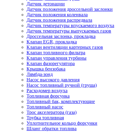
Датчик детонации
Датчик положения дроссельной заслонки
Датчик положения коленвала
Датчик положения распредвала
Датчик температуры впускаемого воздуха
Датчик температуры выпускаемых газов
Дроссельная заслонка, прокладка
Клапан EGR, прокладка
Клапан вентиляции картерных газов
Клапан топливного фильтра
Клапан управления турбины
Клапан фазорегулятора
Крышка бензобака
Лямбда-зонд
Насос высокого давления
Насос топливный ручной (груша)
Расходомер воздуха
Топливная форсунка
Топливный бак, комплектующие
Топливный насос
Трос акселератора (газа)
Трубка топливная
Уплотнительное кольцо форсунки
Шланг обратки топлива