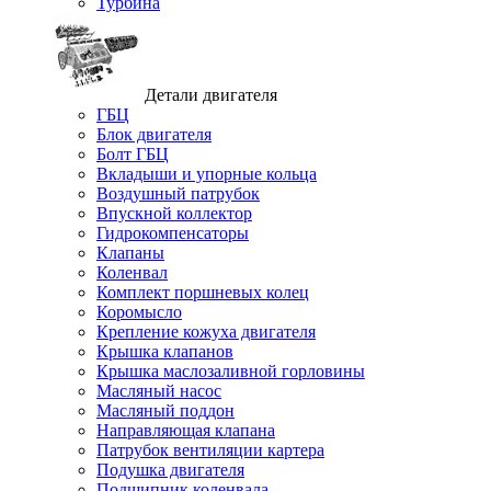
Турбина
Детали двигателя
ГБЦ
Блок двигателя
Болт ГБЦ
Вкладыши и упорные кольца
Воздушный патрубок
Впускной коллектор
Гидрокомпенсаторы
Клапаны
Коленвал
Комплект поршневых колец
Коромысло
Крепление кожуха двигателя
Крышка клапанов
Крышка маслозаливной горловины
Масляный насос
Масляный поддон
Направляющая клапана
Патрубок вентиляции картера
Подушка двигателя
Подшипник коленвала