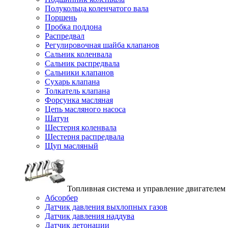
Полукольца коленчатого вала
Поршень
Пробка поддона
Распредвал
Регулировочная шайба клапанов
Сальник коленвала
Сальник распредвала
Сальники клапанов
Сухарь клапана
Толкатель клапана
Форсунка масляная
Цепь масляного насоса
Шатун
Шестерня коленвала
Шестерня распредвала
Щуп масляный
Топливная система и управление двигателем
Абсорбер
Датчик давления выхлопных газов
Датчик давления наддува
Датчик детонации