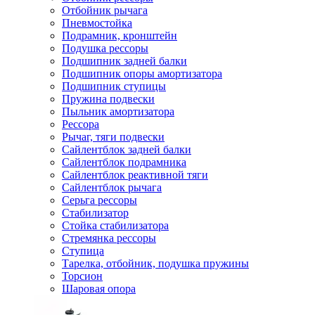
Отбойник рычага
Пневмостойка
Подрамник, кронштейн
Подушка рессоры
Подшипник задней балки
Подшипник опоры амортизатора
Подшипник ступицы
Пружина подвески
Пыльник амортизатора
Рессора
Рычаг, тяги подвески
Сайлентблок задней балки
Сайлентблок подрамника
Сайлентблок реактивной тяги
Сайлентблок рычага
Серьга рессоры
Стабилизатор
Стойка стабилизатора
Стремянка рессоры
Ступица
Тарелка, отбойник, подушка пружины
Торсион
Шаровая опора