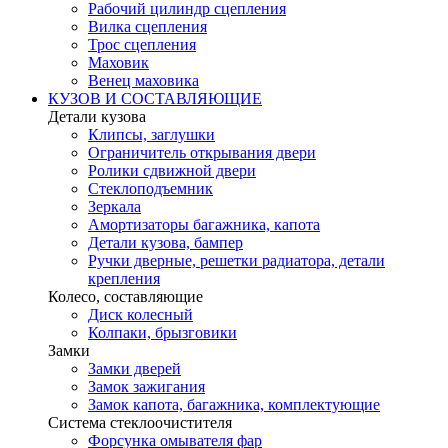
Рабочий цилиндр сцепления
Вилка сцепления
Трос сцепления
Маховик
Венец маховика
КУЗОВ И СОСТАВЛЯЮЩИЕ
Детали кузова
Клипсы, заглушки
Ограничитель открывания двери
Ролики сдвижной двери
Стеклоподъемник
Зеркала
Амортизаторы багажника, капота
Детали кузова, бампер
Ручки дверные, решетки радиатора, детали
крепления
Колесо, составляющие
Диск колесный
Колпаки, брызговики
Замки
Замки дверей
Замок зажигания
Замок капота, багажника, комплектующие
Система стеклоочистителя
Форсунка омывателя фар