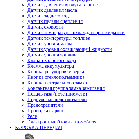
Датчик давления воздуха в шине
Датчик давления масла
Датчик заднего хода
Датчик педали сцепления
Датчик скорости
Датчик температуры охлаждающей жидкости
Датчик температуры топлива
Датчик уровня масла
Датчик уровня охлаждающей жидкости
Датчик уровня топлива
Клапан холостого хода
Клемма аккумулятора
Кнопка регулировки зеркал
Кнопка стеклоподъемника
Кнопка центрального замка
Контактная группа замка зажигания
Педаль газа (потенциометр)
Подрулевые переключатели
Предохранители
Проводка фаркопа
Реле
Электронные блоки автомобиля
КОРОБКА ПЕРЕДАЧ