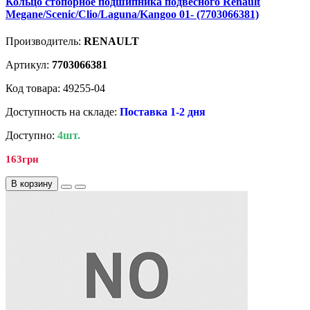
Кольцо стопорное подшипника подвесного Renault
Megane/Scenic/Clio/Laguna/Kangoo 01- (7703066381)
Производитель:
RENAULT
Артикул:
7703066381
Код товара: 49255-04
Доступность на складе:
Поставка 1-2 дня
Доступно:
4шт.
163грн
В корзину