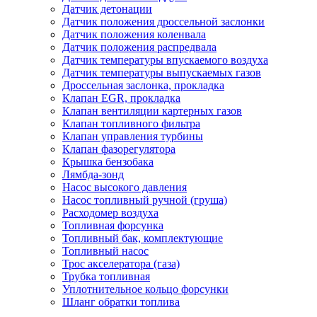
Датчик детонации
Датчик положения дроссельной заслонки
Датчик положения коленвала
Датчик положения распредвала
Датчик температуры впускаемого воздуха
Датчик температуры выпускаемых газов
Дроссельная заслонка, прокладка
Клапан EGR, прокладка
Клапан вентиляции картерных газов
Клапан топливного фильтра
Клапан управления турбины
Клапан фазорегулятора
Крышка бензобака
Лямбда-зонд
Насос высокого давления
Насос топливный ручной (груша)
Расходомер воздуха
Топливная форсунка
Топливный бак, комплектующие
Топливный насос
Трос акселератора (газа)
Трубка топливная
Уплотнительное кольцо форсунки
Шланг обратки топлива