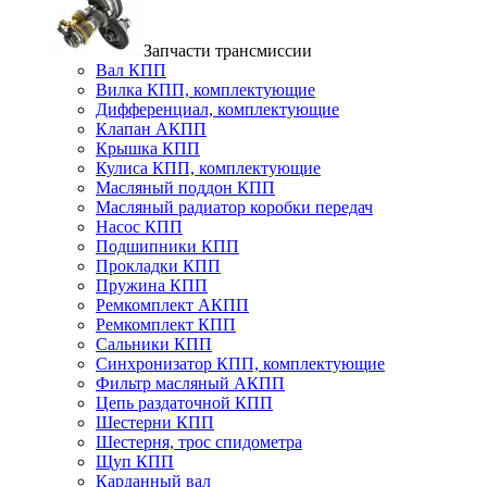
Запчасти трансмиссии
Вал КПП
Вилка КПП, комплектующие
Дифференциал, комплектующие
Клапан АКПП
Крышка КПП
Кулиса КПП, комплектующие
Масляный поддон КПП
Масляный радиатор коробки передач
Насос КПП
Подшипники КПП
Прокладки КПП
Пружина КПП
Ремкомплект АКПП
Ремкомплект КПП
Сальники КПП
Синхронизатор КПП, комплектующие
Фильтр масляный АКПП
Цепь раздаточной КПП
Шестерни КПП
Шестерня, трос спидометра
Щуп КПП
Карданный вал