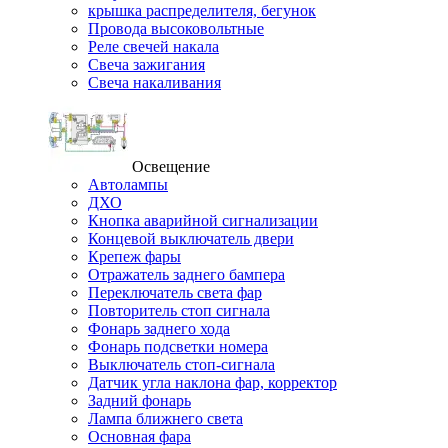
крышка распределителя, бегунок
Провода высоковольтные
Реле свечей накала
Свеча зажигания
Свеча накаливания
Освещение
Автолампы
ДХО
Кнопка аварийной сигнализации
Концевой выключатель двери
Крепеж фары
Отражатель заднего бампера
Переключатель света фар
Повторитель стоп сигнала
Фонарь заднего хода
Фонарь подсветки номера
Выключатель стоп-сигнала
Датчик угла наклона фар, корректор
Задний фонарь
Лампа ближнего света
Основная фара