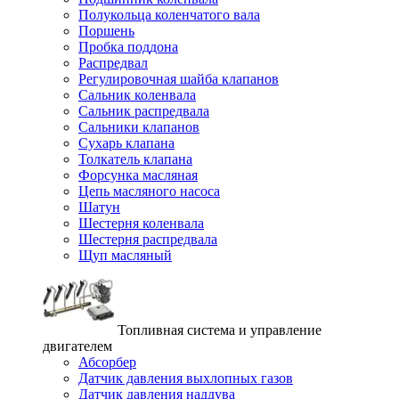
Полукольца коленчатого вала
Поршень
Пробка поддона
Распредвал
Регулировочная шайба клапанов
Сальник коленвала
Сальник распредвала
Сальники клапанов
Сухарь клапана
Толкатель клапана
Форсунка масляная
Цепь масляного насоса
Шатун
Шестерня коленвала
Шестерня распредвала
Щуп масляный
Топливная система и управление
двигателем
Абсорбер
Датчик давления выхлопных газов
Датчик давления наддува