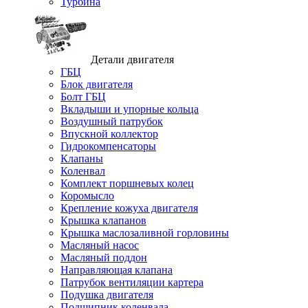
Турбина
Детали двигателя
ГБЦ
Блок двигателя
Болт ГБЦ
Вкладыши и упорные кольца
Воздушный патрубок
Впускной коллектор
Гидрокомпенсаторы
Клапаны
Коленвал
Комплект поршневых колец
Коромысло
Крепление кожуха двигателя
Крышка клапанов
Крышка маслозаливной горловины
Масляный насос
Масляный поддон
Направляющая клапана
Патрубок вентиляции картера
Подушка двигателя
Подшипник коленвала