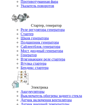
Противотуманная фара
Указатель поворотов
Стартер, генератор
Реле регулятора генератора
Стартер
Шкив генератора
Подшипник генератора
Сайлентблок генератора
Мост диодный генератора
Генератор
Втягивающее реле стартера
Втулка стартера
Бендикс стартера
Электрика
Аккумуляторы
Выключатель обогрева заднего стекла
Датчик включения вентилятора
Датчик внешней температуры