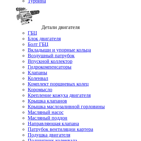
Турбина
Детали двигателя
ГБЦ
Блок двигателя
Болт ГБЦ
Вкладыши и упорные кольца
Воздушный патрубок
Впускной коллектор
Гидрокомпенсаторы
Клапаны
Коленвал
Комплект поршневых колец
Коромысло
Крепление кожуха двигателя
Крышка клапанов
Крышка маслозаливной горловины
Масляный насос
Масляный поддон
Направляющая клапана
Патрубок вентиляции картера
Подушка двигателя
Подшипник коленвала