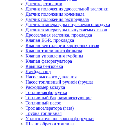
Датчик детонации
Датчик положения дроссельной заслонки
Датчик положения коленвала
Датчик положения распредвала
Датчик температуры впускаемого воздуха
Датчик температуры выпускаемых газов
Дроссельная заслонка, прокладка
Клапан EGR, прокладка
Клапан вентиляции картерных газов
Клапан топливного фильтра
Клапан управления турбины
Клапан фазорегулятора
Крышка бензобака
Лямбда-зонд
Насос высокого давления
Насос топливный ручной (груша)
Расходомер воздуха
Топливная форсунка
Топливный бак, комплектующие
Топливный насос
Трос акселератора (газа)
Трубка топливная
Уплотнительное кольцо форсунки
Шланг обратки топлива