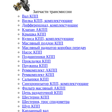
Запчасти трансмиссии
Вал КПП
Вилка КПП, комплектующие
Дифференциал, комплектующие
Клапан АКПП
Крышка КПП
Кулиса КПП, комплектующие
Масляный поддон КПП
Масляный радиатор коробки передач
Насос КПП
Подшипники КПП
Прокладки КПП
Пружина КПП
Ремкомплект АКПП
Ремкомплект КПП
Сальники КПП
Синхронизатор КПП, комплектующие
Фильтр масляный АКПП
Цепь раздаточной КПП
Шестерни КПП
Шестерня, трос спидометра
Щуп КПП
Карданный вал