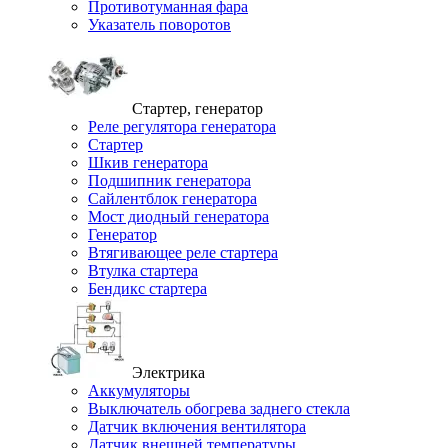
Противотуманная фара
Указатель поворотов
Стартер, генератор
Реле регулятора генератора
Стартер
Шкив генератора
Подшипник генератора
Сайлентблок генератора
Мост диодный генератора
Генератор
Втягивающее реле стартера
Втулка стартера
Бендикс стартера
Электрика
Аккумуляторы
Выключатель обогрева заднего стекла
Датчик включения вентилятора
Датчик внешней температуры