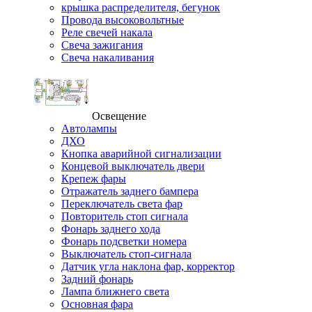
крышка распределителя, бегунок
Провода высоковольтные
Реле свечей накала
Свеча зажигания
Свеча накаливания
Освещение
Автолампы
ДХО
Кнопка аварийной сигнализации
Концевой выключатель двери
Крепеж фары
Отражатель заднего бампера
Переключатель света фар
Повторитель стоп сигнала
Фонарь заднего хода
Фонарь подсветки номера
Выключатель стоп-сигнала
Датчик угла наклона фар, корректор
Задний фонарь
Лампа ближнего света
Основная фара