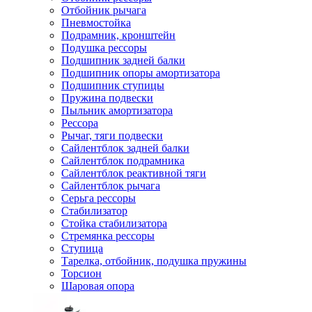
Отбойник рычага
Пневмостойка
Подрамник, кронштейн
Подушка рессоры
Подшипник задней балки
Подшипник опоры амортизатора
Подшипник ступицы
Пружина подвески
Пыльник амортизатора
Рессора
Рычаг, тяги подвески
Сайлентблок задней балки
Сайлентблок подрамника
Сайлентблок реактивной тяги
Сайлентблок рычага
Серьга рессоры
Стабилизатор
Стойка стабилизатора
Стремянка рессоры
Ступица
Тарелка, отбойник, подушка пружины
Торсион
Шаровая опора