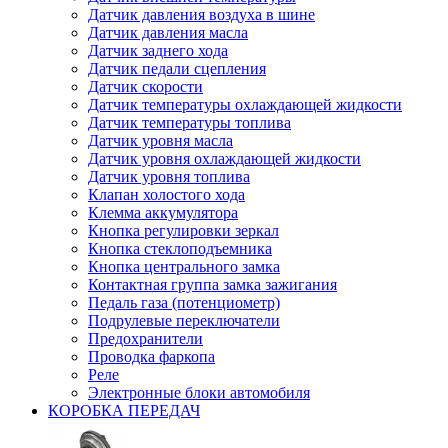
Датчик давления воздуха в шине
Датчик давления масла
Датчик заднего хода
Датчик педали сцепления
Датчик скорости
Датчик температуры охлаждающей жидкости
Датчик температуры топлива
Датчик уровня масла
Датчик уровня охлаждающей жидкости
Датчик уровня топлива
Клапан холостого хода
Клемма аккумулятора
Кнопка регулировки зеркал
Кнопка стеклоподъемника
Кнопка центрального замка
Контактная группа замка зажигания
Педаль газа (потенциометр)
Подрулевые переключатели
Предохранители
Проводка фаркопа
Реле
Электронные блоки автомобиля
КОРОБКА ПЕРЕДАЧ