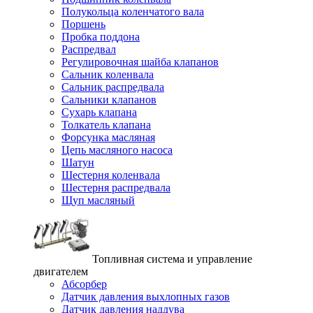
Полукольца коленчатого вала
Поршень
Пробка поддона
Распредвал
Регулировочная шайба клапанов
Сальник коленвала
Сальник распредвала
Сальники клапанов
Сухарь клапана
Толкатель клапана
Форсунка масляная
Цепь масляного насоса
Шатун
Шестерня коленвала
Шестерня распредвала
Щуп масляный
Топливная система и управление
двигателем
Абсорбер
Датчик давления выхлопных газов
Датчик давления наддува