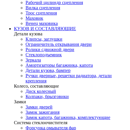
Рабочий цилиндр сцепления
Вилка сцепления
Трос сцепления
Маховик
Венец маховика
КУЗОВ И СОСТАВЛЯЮЩИЕ
Детали кузова
Клипсы, заглушки
Ограничитель открывания двери
Ролики сдвижной двери
Стеклоподъемник
Зеркала
Амортизаторы багажника, капота
Детали кузова, бампер
Ручки дверные, решетки радиатора, детали
крепления
Колесо, составляющие
Диск колесный
Колпаки, брызговики
Замки
Замки дверей
Замок зажигания
Замок капота, багажника, комплектующие
Система стеклоочистителя
Форсунка омывателя фар