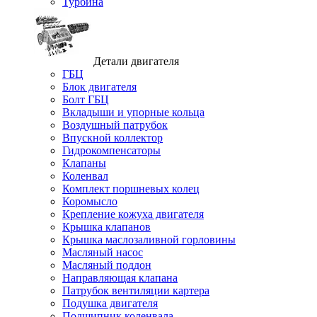
Турбина
Детали двигателя
ГБЦ
Блок двигателя
Болт ГБЦ
Вкладыши и упорные кольца
Воздушный патрубок
Впускной коллектор
Гидрокомпенсаторы
Клапаны
Коленвал
Комплект поршневых колец
Коромысло
Крепление кожуха двигателя
Крышка клапанов
Крышка маслозаливной горловины
Масляный насос
Масляный поддон
Направляющая клапана
Патрубок вентиляции картера
Подушка двигателя
Подшипник коленвала