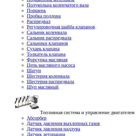
Полукольца коленчатого вала
Поршень
Пробка поддона
Распредвал
Регулировочная шайба клапанов
Сальник коленвала
Сальник распредвала
Сальники клапанов
Сухарь клапана
Толкатель клапана
Форсунка масляная
Цепь масляного насоса
Шатун
Шестерня коленвала
Шестерня распредвала
Щуп масляный
Топливная система и управление двигателем
Абсорбер
Датчик давления выхлопных газов
Датчик давления наддува
Датчик детонации