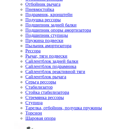
Отбойник рычага
Пневмостойка
Подрамник, кронштейн
Подушка рессоры
Подшипник задней балки
Подшипник опоры амортизатора
Подшипник ступицы
Пружина подвески
Пыльник амортизатора
Рессора
Рычаг, тяги подвески
Сайлентблок задней балки
Сайлентблок подрамника
Сайлентблок реактивной тяги
Сайлентблок рычага
Серьга рессоры
Стабилизатор
Стойка стабилизатора
Стремянка рессоры
Ступица
Тарелка, отбойник, подушка пружины
Торсион
Шаровая опора