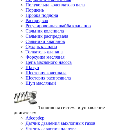
Полукольца коленчатого вала
Поршень
Пробка поддона
Распредвал
Регулировочная шайба клапанов
Сальник коленвала
Сальник распредвала
Сальники клапанов
Сухарь клапана
Толкатель клапана
Форсунка масляная
Цепь масляного насоса
Шатун
Шестерня коленвала
Шестерня распредвала
Щуп масляный
Топливная система и управление
двигателем
Абсорбер
Датчик давления выхлопных газов
Датчик давления наддува