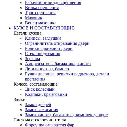
Рабочий цилиндр сцепления
Вилка сцепления
Трос сцепления
Маховик
Венец маховика
КУЗОВ И СОСТАВЛЯЮЩИЕ
Детали кузова
Клипсы, заглушки
Ограничитель открывания двери
Ролики сдвижной двери
Стеклоподъемник
Зеркала
Амортизаторы багажника, капота
Детали кузова, бампер
Ручки дверные, решетки радиатора, детали
крепления
Колесо, составляющие
Диск колесный
Колпаки, брызговики
Замки
Замки дверей
Замок зажигания
Замок капота, багажника, комплектующие
Система стеклоочистителя
Форсунка омывателя фар