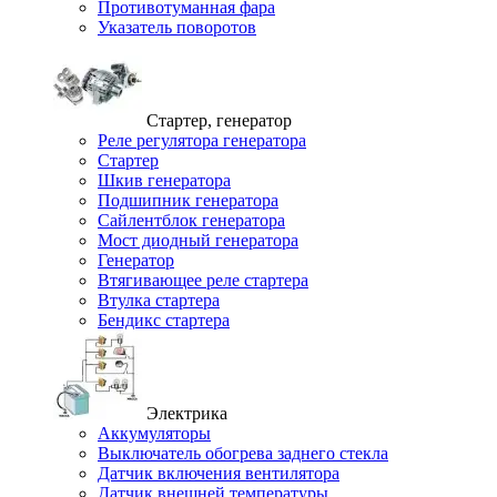
Противотуманная фара
Указатель поворотов
Стартер, генератор
Реле регулятора генератора
Стартер
Шкив генератора
Подшипник генератора
Сайлентблок генератора
Мост диодный генератора
Генератор
Втягивающее реле стартера
Втулка стартера
Бендикс стартера
Электрика
Аккумуляторы
Выключатель обогрева заднего стекла
Датчик включения вентилятора
Датчик внешней температуры