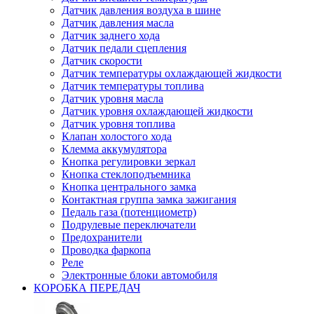
Датчик давления воздуха в шине
Датчик давления масла
Датчик заднего хода
Датчик педали сцепления
Датчик скорости
Датчик температуры охлаждающей жидкости
Датчик температуры топлива
Датчик уровня масла
Датчик уровня охлаждающей жидкости
Датчик уровня топлива
Клапан холостого хода
Клемма аккумулятора
Кнопка регулировки зеркал
Кнопка стеклоподъемника
Кнопка центрального замка
Контактная группа замка зажигания
Педаль газа (потенциометр)
Подрулевые переключатели
Предохранители
Проводка фаркопа
Реле
Электронные блоки автомобиля
КОРОБКА ПЕРЕДАЧ