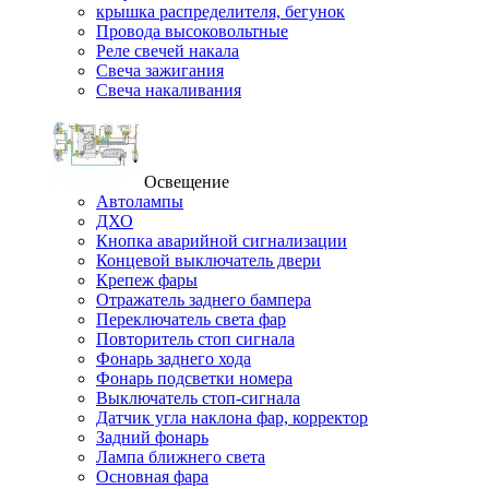
крышка распределителя, бегунок
Провода высоковольтные
Реле свечей накала
Свеча зажигания
Свеча накаливания
Освещение
Автолампы
ДХО
Кнопка аварийной сигнализации
Концевой выключатель двери
Крепеж фары
Отражатель заднего бампера
Переключатель света фар
Повторитель стоп сигнала
Фонарь заднего хода
Фонарь подсветки номера
Выключатель стоп-сигнала
Датчик угла наклона фар, корректор
Задний фонарь
Лампа ближнего света
Основная фара