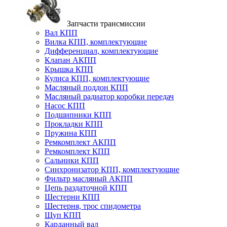
Запчасти трансмиссии
Вал КПП
Вилка КПП, комплектующие
Дифференциал, комплектующие
Клапан АКПП
Крышка КПП
Кулиса КПП, комплектующие
Масляный поддон КПП
Масляный радиатор коробки передач
Насос КПП
Подшипники КПП
Прокладки КПП
Пружина КПП
Ремкомплект АКПП
Ремкомплект КПП
Сальники КПП
Синхронизатор КПП, комплектующие
Фильтр масляный АКПП
Цепь раздаточной КПП
Шестерни КПП
Шестерня, трос спидометра
Щуп КПП
Карданный вал