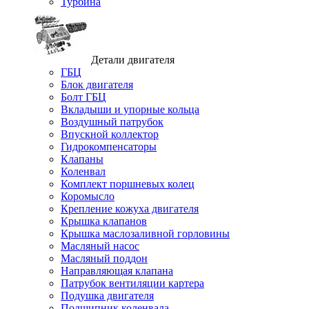
Турбина
Детали двигателя
ГБЦ
Блок двигателя
Болт ГБЦ
Вкладыши и упорные кольца
Воздушный патрубок
Впускной коллектор
Гидрокомпенсаторы
Клапаны
Коленвал
Комплект поршневых колец
Коромысло
Крепление кожуха двигателя
Крышка клапанов
Крышка маслозаливной горловины
Масляный насос
Масляный поддон
Направляющая клапана
Патрубок вентиляции картера
Подушка двигателя
Подшипник коленвала