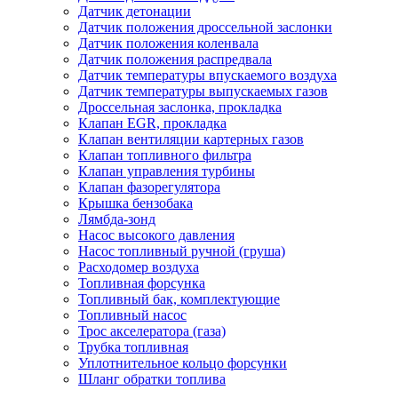
Датчик детонации
Датчик положения дроссельной заслонки
Датчик положения коленвала
Датчик положения распредвала
Датчик температуры впускаемого воздуха
Датчик температуры выпускаемых газов
Дроссельная заслонка, прокладка
Клапан EGR, прокладка
Клапан вентиляции картерных газов
Клапан топливного фильтра
Клапан управления турбины
Клапан фазорегулятора
Крышка бензобака
Лямбда-зонд
Насос высокого давления
Насос топливный ручной (груша)
Расходомер воздуха
Топливная форсунка
Топливный бак, комплектующие
Топливный насос
Трос акселератора (газа)
Трубка топливная
Уплотнительное кольцо форсунки
Шланг обратки топлива