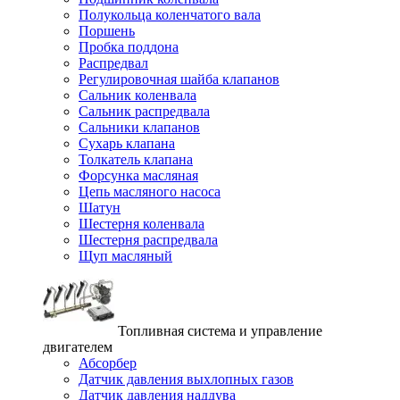
Полукольца коленчатого вала
Поршень
Пробка поддона
Распредвал
Регулировочная шайба клапанов
Сальник коленвала
Сальник распредвала
Сальники клапанов
Сухарь клапана
Толкатель клапана
Форсунка масляная
Цепь масляного насоса
Шатун
Шестерня коленвала
Шестерня распредвала
Щуп масляный
Топливная система и управление
двигателем
Абсорбер
Датчик давления выхлопных газов
Датчик давления наддува