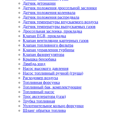
Датчик детонации
Датчик положения дроссельной заслонки
Датчик положения коленвала
Датчик положения распредвала
Датчик температуры впускаемого воздуха
Датчик температуры выпускаемых газов
Дроссельная заслонка, прокладка
Клапан EGR, прокладка
Клапан вентиляции картерных газов
Клапан топливного фильтра
Клапан управления турбины
Клапан фазорегулятора
Крышка бензобака
Лямбда-зонд
Насос высокого давления
Насос топливный ручной (груша)
Расходомер воздуха
Топливная форсунка
Топливный бак, комплектующие
Топливный насос
Трос акселератора (газа)
Трубка топливная
Уплотнительное кольцо форсунки
Шланг обратки топлива