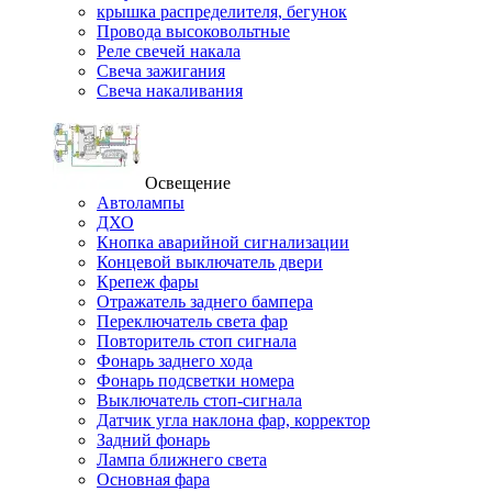
крышка распределителя, бегунок
Провода высоковольтные
Реле свечей накала
Свеча зажигания
Свеча накаливания
Освещение
Автолампы
ДХО
Кнопка аварийной сигнализации
Концевой выключатель двери
Крепеж фары
Отражатель заднего бампера
Переключатель света фар
Повторитель стоп сигнала
Фонарь заднего хода
Фонарь подсветки номера
Выключатель стоп-сигнала
Датчик угла наклона фар, корректор
Задний фонарь
Лампа ближнего света
Основная фара