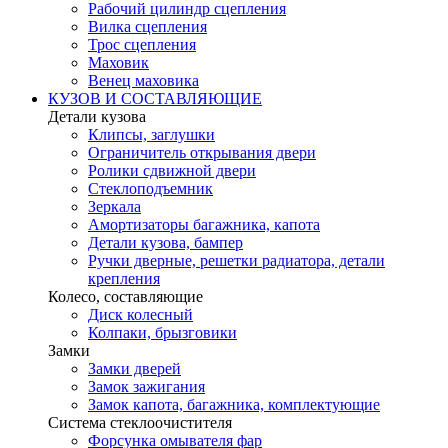
Рабочий цилиндр сцепления
Вилка сцепления
Трос сцепления
Маховик
Венец маховика
КУЗОВ И СОСТАВЛЯЮЩИЕ
Детали кузова
Клипсы, заглушки
Ограничитель открывания двери
Ролики сдвижной двери
Стеклоподъемник
Зеркала
Амортизаторы багажника, капота
Детали кузова, бампер
Ручки дверные, решетки радиатора, детали
крепления
Колесо, составляющие
Диск колесный
Колпаки, брызговики
Замки
Замки дверей
Замок зажигания
Замок капота, багажника, комплектующие
Система стеклоочистителя
Форсунка омывателя фар