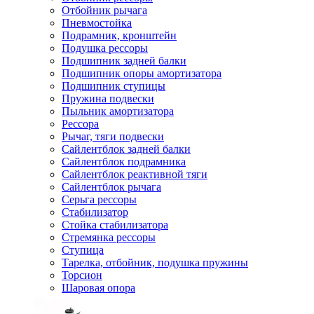
Отбойник рычага
Пневмостойка
Подрамник, кронштейн
Подушка рессоры
Подшипник задней балки
Подшипник опоры амортизатора
Подшипник ступицы
Пружина подвески
Пыльник амортизатора
Рессора
Рычаг, тяги подвески
Сайлентблок задней балки
Сайлентблок подрамника
Сайлентблок реактивной тяги
Сайлентблок рычага
Серьга рессоры
Стабилизатор
Стойка стабилизатора
Стремянка рессоры
Ступица
Тарелка, отбойник, подушка пружины
Торсион
Шаровая опора