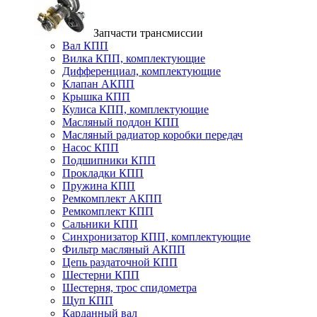
Запчасти трансмиссии
Вал КПП
Вилка КПП, комплектующие
Дифференциал, комплектующие
Клапан АКПП
Крышка КПП
Кулиса КПП, комплектующие
Масляный поддон КПП
Масляный радиатор коробки передач
Насос КПП
Подшипники КПП
Прокладки КПП
Пружина КПП
Ремкомплект АКПП
Ремкомплект КПП
Сальники КПП
Синхронизатор КПП, комплектующие
Фильтр масляный АКПП
Цепь раздаточной КПП
Шестерни КПП
Шестерня, трос спидометра
Щуп КПП
Карданный вал