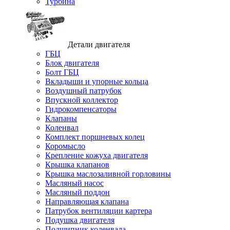
Турбина
Детали двигателя
ГБЦ
Блок двигателя
Болт ГБЦ
Вкладыши и упорные кольца
Воздушный патрубок
Впускной коллектор
Гидрокомпенсаторы
Клапаны
Коленвал
Комплект поршневых колец
Коромысло
Крепление кожуха двигателя
Крышка клапанов
Крышка маслозаливной горловины
Масляный насос
Масляный поддон
Направляющая клапана
Патрубок вентиляции картера
Подушка двигателя
Подшипник коленвала