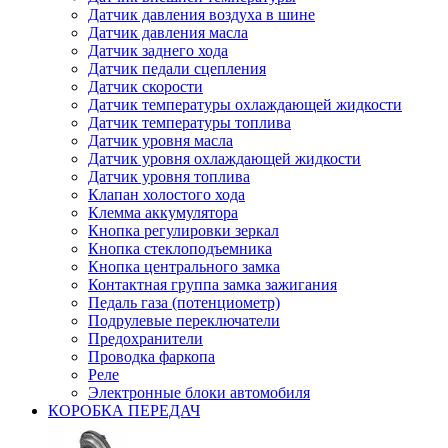
Датчик давления воздуха в шине
Датчик давления масла
Датчик заднего хода
Датчик педали сцепления
Датчик скорости
Датчик температуры охлаждающей жидкости
Датчик температуры топлива
Датчик уровня масла
Датчик уровня охлаждающей жидкости
Датчик уровня топлива
Клапан холостого хода
Клемма аккумулятора
Кнопка регулировки зеркал
Кнопка стеклоподъемника
Кнопка центрального замка
Контактная группа замка зажигания
Педаль газа (потенциометр)
Подрулевые переключатели
Предохранители
Проводка фаркопа
Реле
Электронные блоки автомобиля
КОРОБКА ПЕРЕДАЧ