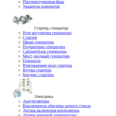
Противотуманная фара
Указатель поворотов
Стартер, генератор
Реле регулятора генератора
Стартер
Шкив генератора
Подшипник генератора
Сайлентблок генератора
Мост диодный генератора
Генератор
Втягивающее реле стартера
Втулка стартера
Бендикс стартера
Электрика
Аккумуляторы
Выключатель обогрева заднего стекла
Датчик включения вентилятора
Датчик внешней температуры