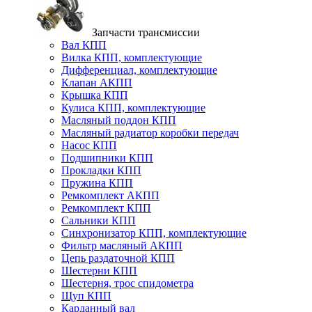
Запчасти трансмиссии
Вал КПП
Вилка КПП, комплектующие
Дифференциал, комплектующие
Клапан АКПП
Крышка КПП
Кулиса КПП, комплектующие
Масляный поддон КПП
Масляный радиатор коробки передач
Насос КПП
Подшипники КПП
Прокладки КПП
Пружина КПП
Ремкомплект АКПП
Ремкомплект КПП
Сальники КПП
Синхронизатор КПП, комплектующие
Фильтр масляный АКПП
Цепь раздаточной КПП
Шестерни КПП
Шестерня, трос спидометра
Щуп КПП
Карданный вал