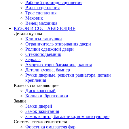
Рабочий цилиндр сцепления
Вилка сцепления
Трос сцепления
Маховик
Венец маховика
КУЗОВ И СОСТАВЛЯЮЩИЕ
Детали кузова
Клипсы, заглушки
Ограничитель открывания двери
Ролики сдвижной двери
Стеклоподъемник
Зеркала
Амортизаторы багажника, капота
Детали кузова, бампер
Ручки дверные, решетки радиатора, детали
крепления
Колесо, составляющие
Диск колесный
Колпаки, брызговики
Замки
Замки дверей
Замок зажигания
Замок капота, багажника, комплектующие
Система стеклоочистителя
Форсунка омывателя фар