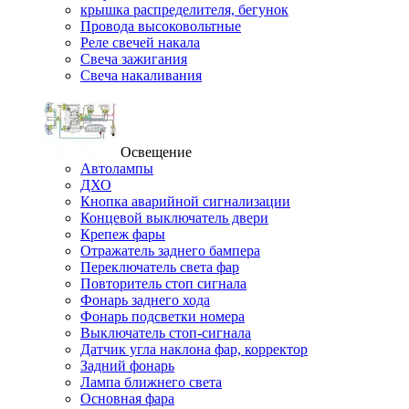
крышка распределителя, бегунок
Провода высоковольтные
Реле свечей накала
Свеча зажигания
Свеча накаливания
Освещение
Автолампы
ДХО
Кнопка аварийной сигнализации
Концевой выключатель двери
Крепеж фары
Отражатель заднего бампера
Переключатель света фар
Повторитель стоп сигнала
Фонарь заднего хода
Фонарь подсветки номера
Выключатель стоп-сигнала
Датчик угла наклона фар, корректор
Задний фонарь
Лампа ближнего света
Основная фара