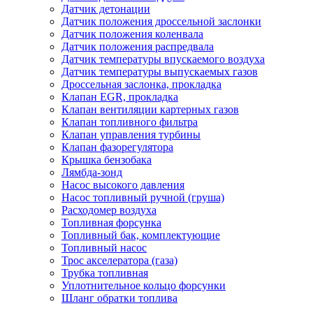
Датчик детонации
Датчик положения дроссельной заслонки
Датчик положения коленвала
Датчик положения распредвала
Датчик температуры впускаемого воздуха
Датчик температуры выпускаемых газов
Дроссельная заслонка, прокладка
Клапан EGR, прокладка
Клапан вентиляции картерных газов
Клапан топливного фильтра
Клапан управления турбины
Клапан фазорегулятора
Крышка бензобака
Лямбда-зонд
Насос высокого давления
Насос топливный ручной (груша)
Расходомер воздуха
Топливная форсунка
Топливный бак, комплектующие
Топливный насос
Трос акселератора (газа)
Трубка топливная
Уплотнительное кольцо форсунки
Шланг обратки топлива