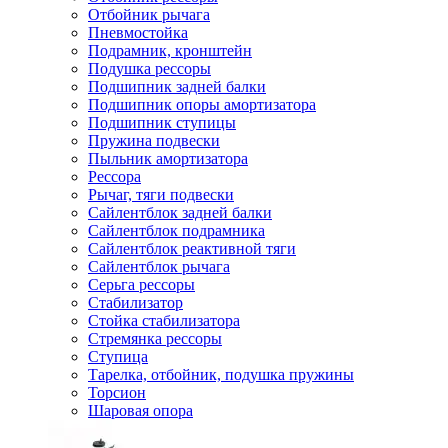
Отбойник рычага
Пневмостойка
Подрамник, кронштейн
Подушка рессоры
Подшипник задней балки
Подшипник опоры амортизатора
Подшипник ступицы
Пружина подвески
Пыльник амортизатора
Рессора
Рычаг, тяги подвески
Сайлентблок задней балки
Сайлентблок подрамника
Сайлентблок реактивной тяги
Сайлентблок рычага
Серьга рессоры
Стабилизатор
Стойка стабилизатора
Стремянка рессоры
Ступица
Тарелка, отбойник, подушка пружины
Торсион
Шаровая опора