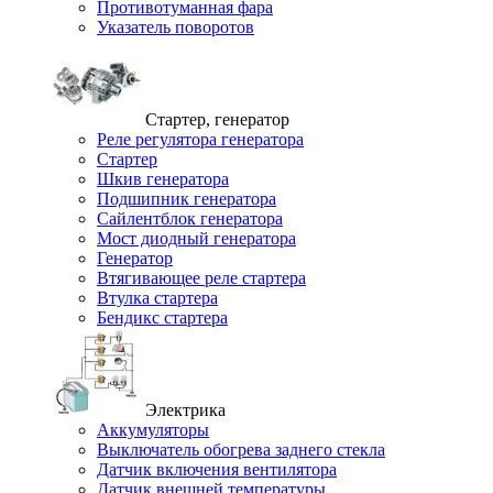
Противотуманная фара
Указатель поворотов
Стартер, генератор
Реле регулятора генератора
Стартер
Шкив генератора
Подшипник генератора
Сайлентблок генератора
Мост диодный генератора
Генератор
Втягивающее реле стартера
Втулка стартера
Бендикс стартера
Электрика
Аккумуляторы
Выключатель обогрева заднего стекла
Датчик включения вентилятора
Датчик внешней температуры