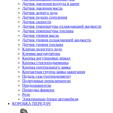
Датчик давления воздуха в шине
Датчик давления масла
Датчик заднего хода
Датчик педали сцепления
Датчик скорости
Датчик температуры охлаждающей жидкости
Датчик температуры топлива
Датчик уровня масла
Датчик уровня охлаждающей жидкости
Датчик уровня топлива
Клапан холостого хода
Клемма аккумулятора
Кнопка регулировки зеркал
Кнопка стеклоподъемника
Кнопка центрального замка
Контактная группа замка зажигания
Педаль газа (потенциометр)
Подрулевые переключатели
Предохранители
Проводка фаркопа
Реле
Электронные блоки автомобиля
КОРОБКА ПЕРЕДАЧ