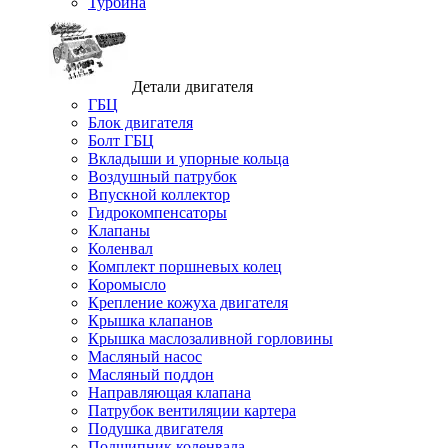
Турбина
Детали двигателя
ГБЦ
Блок двигателя
Болт ГБЦ
Вкладыши и упорные кольца
Воздушный патрубок
Впускной коллектор
Гидрокомпенсаторы
Клапаны
Коленвал
Комплект поршневых колец
Коромысло
Крепление кожуха двигателя
Крышка клапанов
Крышка маслозаливной горловины
Масляный насос
Масляный поддон
Направляющая клапана
Патрубок вентиляции картера
Подушка двигателя
Подшипник коленвала