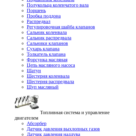
Полукольца коленчатого вала
Поршень
Пробка поддона
Распредвал
Регулировочная шайба клапанов
Сальник коленвала
Сальник распредвала
Сальники клапанов
Сухарь клапана
Толкатель клапана
Форсунка масляная
Цепь масляного насоса
Шатун
Шестерня коленвала
Шестерня распредвала
Щуп масляный
Топливная система и управление
двигателем
Абсорбер
Датчик давления выхлопных газов
Датчик давления наддува