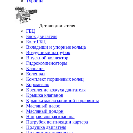
Турбина
Детали двигателя
ГБЦ
Блок двигателя
Болт ГБЦ
Вкладыши и упорные кольца
Воздушный патрубок
Впускной коллектор
Гидрокомпенсаторы
Клапаны
Коленвал
Комплект поршневых колец
Коромысло
Крепление кожуха двигателя
Крышка клапанов
Крышка маслозаливной горловины
Масляный насос
Масляный поддон
Направляющая клапана
Патрубок вентиляции картера
Подушка двигателя
Подшипник коленвала