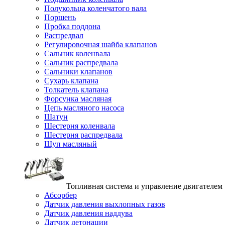
Полукольца коленчатого вала
Поршень
Пробка поддона
Распредвал
Регулировочная шайба клапанов
Сальник коленвала
Сальник распредвала
Сальники клапанов
Сухарь клапана
Толкатель клапана
Форсунка масляная
Цепь масляного насоса
Шатун
Шестерня коленвала
Шестерня распредвала
Щуп масляный
Топливная система и управление двигателем
Абсорбер
Датчик давления выхлопных газов
Датчик давления наддува
Датчик детонации