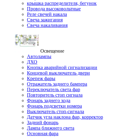
крышка распределителя, бегунок
Провода высоковольтные
Реле свечей накала
Свеча зажигания
Свеча накаливания
Освещение
Автолампы
ДХО
Кнопка аварийной сигнализации
Концевой выключатель двери
Крепеж фары
Отражатель заднего бампера
Переключатель света фар
Повторитель стоп сигнала
Фонарь заднего хода
Фонарь подсветки номера
Выключатель стоп-сигнала
Датчик угла наклона фар, корректор
Задний фонарь
Лампа ближнего света
Основная фара