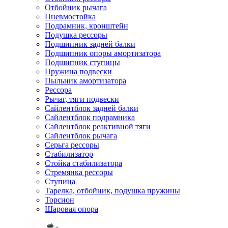
Отбойник рычага
Пневмостойка
Подрамник, кронштейн
Подушка рессоры
Подшипник задней балки
Подшипник опоры амортизатора
Подшипник ступицы
Пружина подвески
Пыльник амортизатора
Рессора
Рычаг, тяги подвески
Сайлентблок задней балки
Сайлентблок подрамника
Сайлентблок реактивной тяги
Сайлентблок рычага
Серьга рессоры
Стабилизатор
Стойка стабилизатора
Стремянка рессоры
Ступица
Тарелка, отбойник, подушка пружины
Торсион
Шаровая опора