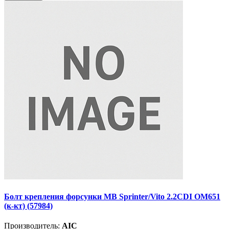
Болт крепления форсунки MB Sprinter/Vito 2.2CDI OM651
(к-кт) (57984)
Производитель:
AIC