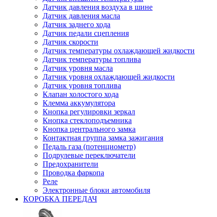
Датчик давления воздуха в шине
Датчик давления масла
Датчик заднего хода
Датчик педали сцепления
Датчик скорости
Датчик температуры охлаждающей жидкости
Датчик температуры топлива
Датчик уровня масла
Датчик уровня охлаждающей жидкости
Датчик уровня топлива
Клапан холостого хода
Клемма аккумулятора
Кнопка регулировки зеркал
Кнопка стеклоподъемника
Кнопка центрального замка
Контактная группа замка зажигания
Педаль газа (потенциометр)
Подрулевые переключатели
Предохранители
Проводка фаркопа
Реле
Электронные блоки автомобиля
КОРОБКА ПЕРЕДАЧ