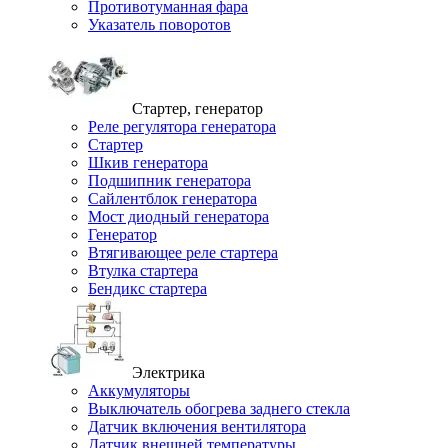
Противотуманная фара
Указатель поворотов
Стартер, генератор
Реле регулятора генератора
Стартер
Шкив генератора
Подшипник генератора
Сайлентблок генератора
Мост диодный генератора
Генератор
Втягивающее реле стартера
Втулка стартера
Бендикс стартера
Электрика
Аккумуляторы
Выключатель обогрева заднего стекла
Датчик включения вентилятора
Датчик внешней температуры