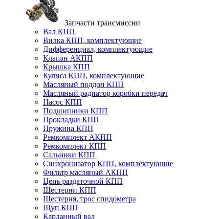
Запчасти трансмиссии
Вал КПП
Вилка КПП, комплектующие
Дифференциал, комплектующие
Клапан АКПП
Крышка КПП
Кулиса КПП, комплектующие
Масляный поддон КПП
Масляный радиатор коробки передач
Насос КПП
Подшипники КПП
Прокладки КПП
Пружина КПП
Ремкомплект АКПП
Ремкомплект КПП
Сальники КПП
Синхронизатор КПП, комплектующие
Фильтр масляный АКПП
Цепь раздаточной КПП
Шестерни КПП
Шестерня, трос спидометра
Щуп КПП
Карданный вал