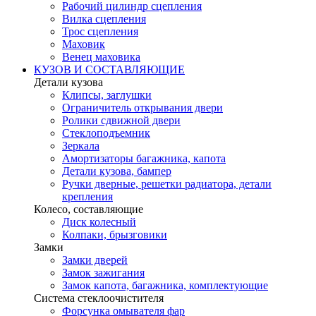
Рабочий цилиндр сцепления
Вилка сцепления
Трос сцепления
Маховик
Венец маховика
КУЗОВ И СОСТАВЛЯЮЩИЕ
Детали кузова
Клипсы, заглушки
Ограничитель открывания двери
Ролики сдвижной двери
Стеклоподъемник
Зеркала
Амортизаторы багажника, капота
Детали кузова, бампер
Ручки дверные, решетки радиатора, детали
крепления
Колесо, составляющие
Диск колесный
Колпаки, брызговики
Замки
Замки дверей
Замок зажигания
Замок капота, багажника, комплектующие
Система стеклоочистителя
Форсунка омывателя фар