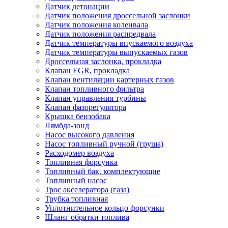
Датчик детонации
Датчик положения дроссельной заслонки
Датчик положения коленвала
Датчик положения распредвала
Датчик температуры впускаемого воздуха
Датчик температуры выпускаемых газов
Дроссельная заслонка, прокладка
Клапан EGR, прокладка
Клапан вентиляции картерных газов
Клапан топливного фильтра
Клапан управления турбины
Клапан фазорегулятора
Крышка бензобака
Лямбда-зонд
Насос высокого давления
Насос топливный ручной (груша)
Расходомер воздуха
Топливная форсунка
Топливный бак, комплектующие
Топливный насос
Трос акселератора (газа)
Трубка топливная
Уплотнительное кольцо форсунки
Шланг обратки топлива