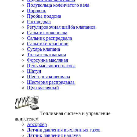
Полукольца коленчатого вала
Поршень
Пробка поддона
Распредвал
Регулировочная шайба клапанов
Сальник коленвала
Сальник распредвала
Сальники клапанов
Сухарь клапана
Толкатель клапана
Форсунка масляная
Цепь масляного насоса
Шатун
Шестерня коленвала
Шестерня распредвала
Щуп масляный
Топливная система и управление
двигателем
Абсорбер
Датчик давления выхлопных газов
Датчик давления наддува