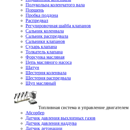
Полукольца коленчатого вала
Поршень
Пробка поддона
Распредвал
Регулировочная шайба клапанов
Сальник коленвала
Сальник распредвала
Сальники клапанов
Сухарь клапана
Толкатель клапана
Форсунка масляная
Цепь масляного насоса
Шатун
Шестерня коленвала
Шестерня распредвала
Щуп масляный
Топливная система и управление двигателем
Абсорбер
Датчик давления выхлопных газов
Датчик давления наддува
Датчик детонации