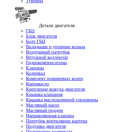
Турбина
Детали двигателя
ГБЦ
Блок двигателя
Болт ГБЦ
Вкладыши и упорные кольца
Воздушный патрубок
Впускной коллектор
Гидрокомпенсаторы
Клапаны
Коленвал
Комплект поршневых колец
Коромысло
Крепление кожуха двигателя
Крышка клапанов
Крышка маслозаливной горловины
Масляный насос
Масляный поддон
Направляющая клапана
Патрубок вентиляции картера
Подушка двигателя
Подшипник коленвала