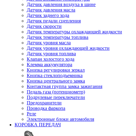
Датчик давления воздуха в шине
Датчик давления масла
Датчик заднего хода
Датчик педали сцепления
Датчик скорости
Датчик температуры охлаждающей жидкости
Датчик температуры топлива
Датчик уровня масла
Датчик уровня охлаждающей жидкости
Датчик уровня топлива
Клапан холостого хода
Клемма аккумулятора
Кнопка регулировки зеркал
Кнопка стеклоподъемника
Кнопка центрального замка
Контактная группа замка зажигания
Педаль газа (потенциометр)
Подрулевые переключатели
Предохранители
Проводка фаркопа
Реле
Электронные блоки автомобиля
КОРОБКА ПЕРЕДАЧ