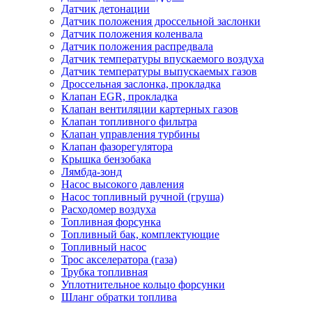
Датчик детонации
Датчик положения дроссельной заслонки
Датчик положения коленвала
Датчик положения распредвала
Датчик температуры впускаемого воздуха
Датчик температуры выпускаемых газов
Дроссельная заслонка, прокладка
Клапан EGR, прокладка
Клапан вентиляции картерных газов
Клапан топливного фильтра
Клапан управления турбины
Клапан фазорегулятора
Крышка бензобака
Лямбда-зонд
Насос высокого давления
Насос топливный ручной (груша)
Расходомер воздуха
Топливная форсунка
Топливный бак, комплектующие
Топливный насос
Трос акселератора (газа)
Трубка топливная
Уплотнительное кольцо форсунки
Шланг обратки топлива