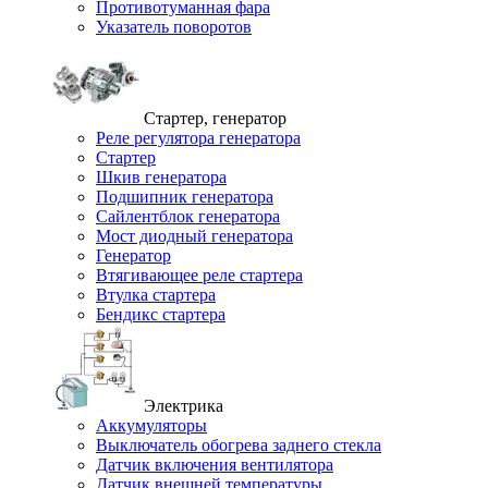
Противотуманная фара
Указатель поворотов
Стартер, генератор
Реле регулятора генератора
Стартер
Шкив генератора
Подшипник генератора
Сайлентблок генератора
Мост диодный генератора
Генератор
Втягивающее реле стартера
Втулка стартера
Бендикс стартера
Электрика
Аккумуляторы
Выключатель обогрева заднего стекла
Датчик включения вентилятора
Датчик внешней температуры