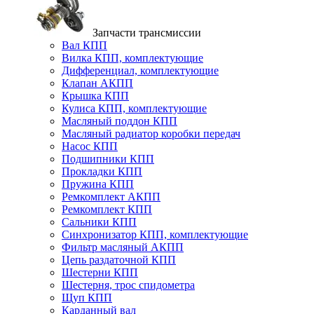
Запчасти трансмиссии
Вал КПП
Вилка КПП, комплектующие
Дифференциал, комплектующие
Клапан АКПП
Крышка КПП
Кулиса КПП, комплектующие
Масляный поддон КПП
Масляный радиатор коробки передач
Насос КПП
Подшипники КПП
Прокладки КПП
Пружина КПП
Ремкомплект АКПП
Ремкомплект КПП
Сальники КПП
Синхронизатор КПП, комплектующие
Фильтр масляный АКПП
Цепь раздаточной КПП
Шестерни КПП
Шестерня, трос спидометра
Щуп КПП
Карданный вал