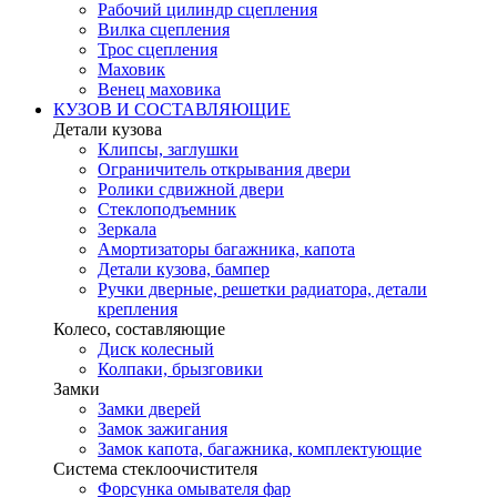
Рабочий цилиндр сцепления
Вилка сцепления
Трос сцепления
Маховик
Венец маховика
КУЗОВ И СОСТАВЛЯЮЩИЕ
Детали кузова
Клипсы, заглушки
Ограничитель открывания двери
Ролики сдвижной двери
Стеклоподъемник
Зеркала
Амортизаторы багажника, капота
Детали кузова, бампер
Ручки дверные, решетки радиатора, детали
крепления
Колесо, составляющие
Диск колесный
Колпаки, брызговики
Замки
Замки дверей
Замок зажигания
Замок капота, багажника, комплектующие
Система стеклоочистителя
Форсунка омывателя фар