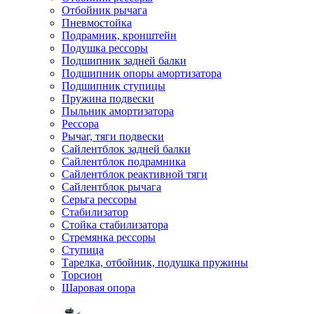
Отбойник рычага
Пневмостойка
Подрамник, кронштейн
Подушка рессоры
Подшипник задней балки
Подшипник опоры амортизатора
Подшипник ступицы
Пружина подвески
Пыльник амортизатора
Рессора
Рычаг, тяги подвески
Сайлентблок задней балки
Сайлентблок подрамника
Сайлентблок реактивной тяги
Сайлентблок рычага
Серьга рессоры
Стабилизатор
Стойка стабилизатора
Стремянка рессоры
Ступица
Тарелка, отбойник, подушка пружины
Торсион
Шаровая опора