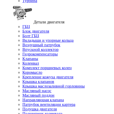
Турбина
Детали двигателя
ГБЦ
Блок двигателя
Болт ГБЦ
Вкладыши и упорные кольца
Воздушный патрубок
Впускной коллектор
Гидрокомпенсаторы
Клапаны
Коленвал
Комплект поршневых колец
Коромысло
Крепление кожуха двигателя
Крышка клапанов
Крышка маслозаливной горловины
Масляный насос
Масляный поддон
Направляющая клапана
Патрубок вентиляции картера
Подушка двигателя
Подшипник коленвала