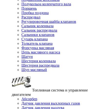
Полукольца коленчатого вала
Поршень
Пробка поддона
Распредвал
Регулировочная шайба клапанов
Сальник коленвала
Сальник распредвала
Сальники клапанов
Сухарь клапана
Толкатель клапана
Форсунка масляная
Цепь масляного насоса
Шатун
Шестерня коленвала
Шестерня распредвала
Щуп масляный
Топливная система и управление
двигателем
Абсорбер
Датчик давления выхлопных газов
Датчик давления наддува