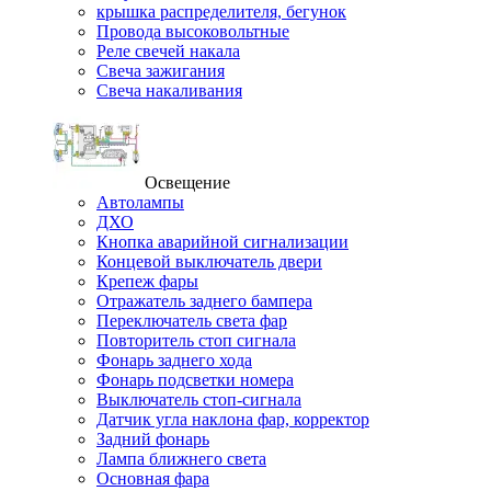
крышка распределителя, бегунок
Провода высоковольтные
Реле свечей накала
Свеча зажигания
Свеча накаливания
Освещение
Автолампы
ДХО
Кнопка аварийной сигнализации
Концевой выключатель двери
Крепеж фары
Отражатель заднего бампера
Переключатель света фар
Повторитель стоп сигнала
Фонарь заднего хода
Фонарь подсветки номера
Выключатель стоп-сигнала
Датчик угла наклона фар, корректор
Задний фонарь
Лампа ближнего света
Основная фара