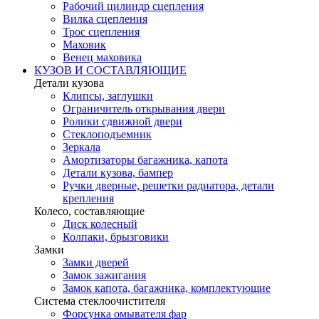
Рабочий цилиндр сцепления
Вилка сцепления
Трос сцепления
Маховик
Венец маховика
КУЗОВ И СОСТАВЛЯЮЩИЕ
Детали кузова
Клипсы, заглушки
Ограничитель открывания двери
Ролики сдвижной двери
Стеклоподъемник
Зеркала
Амортизаторы багажника, капота
Детали кузова, бампер
Ручки дверные, решетки радиатора, детали
крепления
Колесо, составляющие
Диск колесный
Колпаки, брызговики
Замки
Замки дверей
Замок зажигания
Замок капота, багажника, комплектующие
Система стеклоочистителя
Форсунка омывателя фар