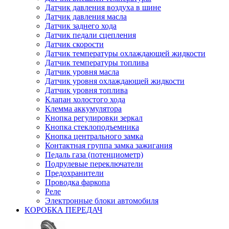
Датчик давления воздуха в шине
Датчик давления масла
Датчик заднего хода
Датчик педали сцепления
Датчик скорости
Датчик температуры охлаждающей жидкости
Датчик температуры топлива
Датчик уровня масла
Датчик уровня охлаждающей жидкости
Датчик уровня топлива
Клапан холостого хода
Клемма аккумулятора
Кнопка регулировки зеркал
Кнопка стеклоподъемника
Кнопка центрального замка
Контактная группа замка зажигания
Педаль газа (потенциометр)
Подрулевые переключатели
Предохранители
Проводка фаркопа
Реле
Электронные блоки автомобиля
КОРОБКА ПЕРЕДАЧ