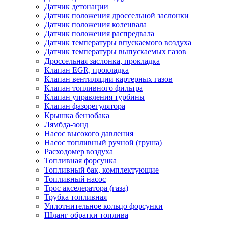
Датчик детонации
Датчик положения дроссельной заслонки
Датчик положения коленвала
Датчик положения распредвала
Датчик температуры впускаемого воздуха
Датчик температуры выпускаемых газов
Дроссельная заслонка, прокладка
Клапан EGR, прокладка
Клапан вентиляции картерных газов
Клапан топливного фильтра
Клапан управления турбины
Клапан фазорегулятора
Крышка бензобака
Лямбда-зонд
Насос высокого давления
Насос топливный ручной (груша)
Расходомер воздуха
Топливная форсунка
Топливный бак, комплектующие
Топливный насос
Трос акселератора (газа)
Трубка топливная
Уплотнительное кольцо форсунки
Шланг обратки топлива