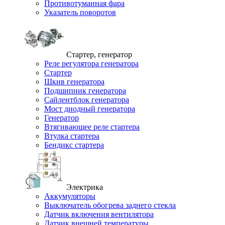
Противотуманная фара
Указатель поворотов
Стартер, генератор
Реле регулятора генератора
Стартер
Шкив генератора
Подшипник генератора
Сайлентблок генератора
Мост диодный генератора
Генератор
Втягивающее реле стартера
Втулка стартера
Бендикс стартера
Электрика
Аккумуляторы
Выключатель обогрева заднего стекла
Датчик включения вентилятора
Датчик внешней температуры