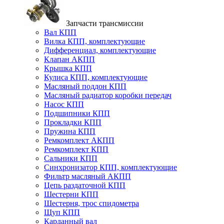
Запчасти трансмиссии
Вал КПП
Вилка КПП, комплектующие
Дифференциал, комплектующие
Клапан АКПП
Крышка КПП
Кулиса КПП, комплектующие
Масляный поддон КПП
Масляный радиатор коробки передач
Насос КПП
Подшипники КПП
Прокладки КПП
Пружина КПП
Ремкомплект АКПП
Ремкомплект КПП
Сальники КПП
Синхронизатор КПП, комплектующие
Фильтр масляный АКПП
Цепь раздаточной КПП
Шестерни КПП
Шестерня, трос спидометра
Щуп КПП
Карданный вал