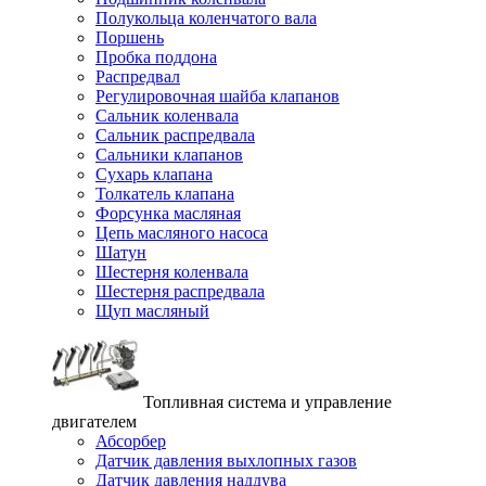
Полукольца коленчатого вала
Поршень
Пробка поддона
Распредвал
Регулировочная шайба клапанов
Сальник коленвала
Сальник распредвала
Сальники клапанов
Сухарь клапана
Толкатель клапана
Форсунка масляная
Цепь масляного насоса
Шатун
Шестерня коленвала
Шестерня распредвала
Щуп масляный
Топливная система и управление
двигателем
Абсорбер
Датчик давления выхлопных газов
Датчик давления наддува