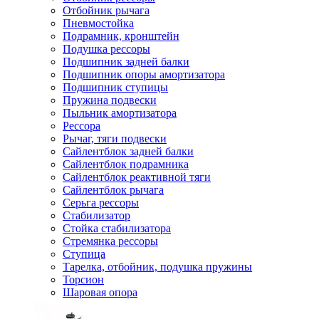
Отбойник рычага
Пневмостойка
Подрамник, кронштейн
Подушка рессоры
Подшипник задней балки
Подшипник опоры амортизатора
Подшипник ступицы
Пружина подвески
Пыльник амортизатора
Рессора
Рычаг, тяги подвески
Сайлентблок задней балки
Сайлентблок подрамника
Сайлентблок реактивной тяги
Сайлентблок рычага
Серьга рессоры
Стабилизатор
Стойка стабилизатора
Стремянка рессоры
Ступица
Тарелка, отбойник, подушка пружины
Торсион
Шаровая опора