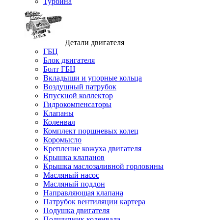
Турбина
Детали двигателя
ГБЦ
Блок двигателя
Болт ГБЦ
Вкладыши и упорные кольца
Воздушный патрубок
Впускной коллектор
Гидрокомпенсаторы
Клапаны
Коленвал
Комплект поршневых колец
Коромысло
Крепление кожуха двигателя
Крышка клапанов
Крышка маслозаливной горловины
Масляный насос
Масляный поддон
Направляющая клапана
Патрубок вентиляции картера
Подушка двигателя
Подшипник коленвала