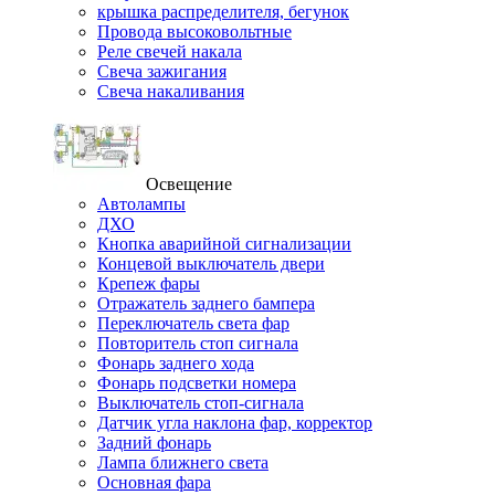
крышка распределителя, бегунок
Провода высоковольтные
Реле свечей накала
Свеча зажигания
Свеча накаливания
Освещение
Автолампы
ДХО
Кнопка аварийной сигнализации
Концевой выключатель двери
Крепеж фары
Отражатель заднего бампера
Переключатель света фар
Повторитель стоп сигнала
Фонарь заднего хода
Фонарь подсветки номера
Выключатель стоп-сигнала
Датчик угла наклона фар, корректор
Задний фонарь
Лампа ближнего света
Основная фара