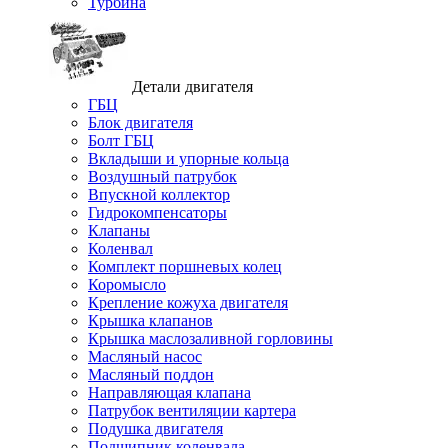
Турбина
Детали двигателя
ГБЦ
Блок двигателя
Болт ГБЦ
Вкладыши и упорные кольца
Воздушный патрубок
Впускной коллектор
Гидрокомпенсаторы
Клапаны
Коленвал
Комплект поршневых колец
Коромысло
Крепление кожуха двигателя
Крышка клапанов
Крышка маслозаливной горловины
Масляный насос
Масляный поддон
Направляющая клапана
Патрубок вентиляции картера
Подушка двигателя
Подшипник коленвала