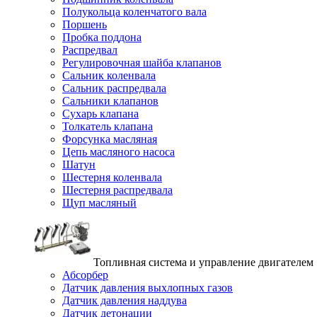
Полукольца коленчатого вала
Поршень
Пробка поддона
Распредвал
Регулировочная шайба клапанов
Сальник коленвала
Сальник распредвала
Сальники клапанов
Сухарь клапана
Толкатель клапана
Форсунка масляная
Цепь масляного насоса
Шатун
Шестерня коленвала
Шестерня распредвала
Щуп масляный
Топливная система и управление двигателем
Абсорбер
Датчик давления выхлопных газов
Датчик давления наддува
Датчик детонации