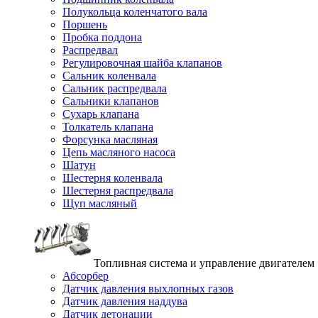
Полукольца коленчатого вала
Поршень
Пробка поддона
Распредвал
Регулировочная шайба клапанов
Сальник коленвала
Сальник распредвала
Сальники клапанов
Сухарь клапана
Толкатель клапана
Форсунка масляная
Цепь масляного насоса
Шатун
Шестерня коленвала
Шестерня распредвала
Щуп масляный
Топливная система и управление двигателем
Абсорбер
Датчик давления выхлопных газов
Датчик давления наддува
Датчик детонации