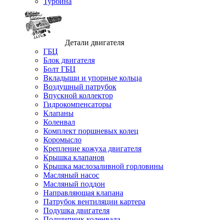
Турбина
Детали двигателя
ГБЦ
Блок двигателя
Болт ГБЦ
Вкладыши и упорные кольца
Воздушный патрубок
Впускной коллектор
Гидрокомпенсаторы
Клапаны
Коленвал
Комплект поршневых колец
Коромысло
Крепление кожуха двигателя
Крышка клапанов
Крышка маслозаливной горловины
Масляный насос
Масляный поддон
Направляющая клапана
Патрубок вентиляции картера
Подушка двигателя
Подшипник коленвала