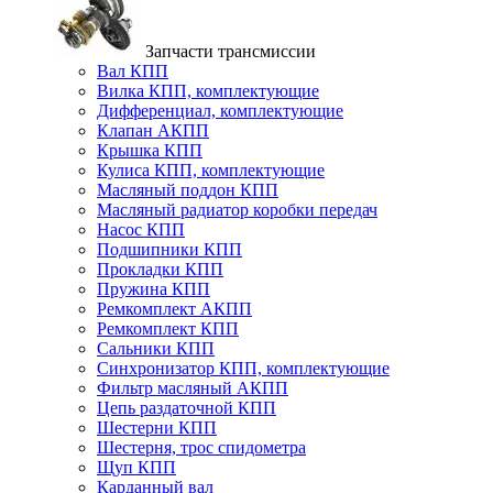
Запчасти трансмиссии
Вал КПП
Вилка КПП, комплектующие
Дифференциал, комплектующие
Клапан АКПП
Крышка КПП
Кулиса КПП, комплектующие
Масляный поддон КПП
Масляный радиатор коробки передач
Насос КПП
Подшипники КПП
Прокладки КПП
Пружина КПП
Ремкомплект АКПП
Ремкомплект КПП
Сальники КПП
Синхронизатор КПП, комплектующие
Фильтр масляный АКПП
Цепь раздаточной КПП
Шестерни КПП
Шестерня, трос спидометра
Щуп КПП
Карданный вал