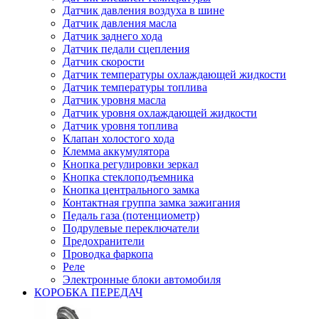
Датчик давления воздуха в шине
Датчик давления масла
Датчик заднего хода
Датчик педали сцепления
Датчик скорости
Датчик температуры охлаждающей жидкости
Датчик температуры топлива
Датчик уровня масла
Датчик уровня охлаждающей жидкости
Датчик уровня топлива
Клапан холостого хода
Клемма аккумулятора
Кнопка регулировки зеркал
Кнопка стеклоподъемника
Кнопка центрального замка
Контактная группа замка зажигания
Педаль газа (потенциометр)
Подрулевые переключатели
Предохранители
Проводка фаркопа
Реле
Электронные блоки автомобиля
КОРОБКА ПЕРЕДАЧ