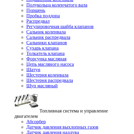
Полукольца коленчатого вала
Поршень
Пробка поддона
Распредвал
Регулировочная шайба клапанов
Сальник коленвала
Сальник распредвала
Сальники клапанов
Сухарь клапана
Толкатель клапана
Форсунка масляная
Цепь масляного насоса
Шатун
Шестерня коленвала
Шестерня распредвала
Щуп масляный
Топливная система и управление
двигателем
Абсорбер
Датчик давления выхлопных газов
Датчик давления наддува