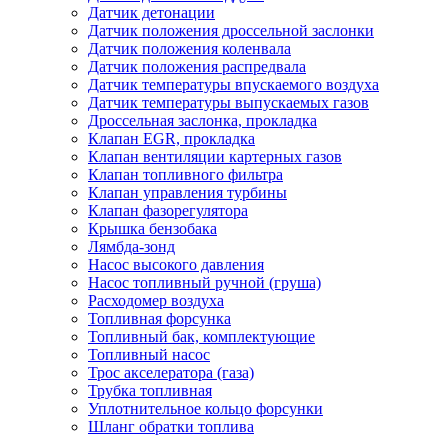
Датчик детонации
Датчик положения дроссельной заслонки
Датчик положения коленвала
Датчик положения распредвала
Датчик температуры впускаемого воздуха
Датчик температуры выпускаемых газов
Дроссельная заслонка, прокладка
Клапан EGR, прокладка
Клапан вентиляции картерных газов
Клапан топливного фильтра
Клапан управления турбины
Клапан фазорегулятора
Крышка бензобака
Лямбда-зонд
Насос высокого давления
Насос топливный ручной (груша)
Расходомер воздуха
Топливная форсунка
Топливный бак, комплектующие
Топливный насос
Трос акселератора (газа)
Трубка топливная
Уплотнительное кольцо форсунки
Шланг обратки топлива