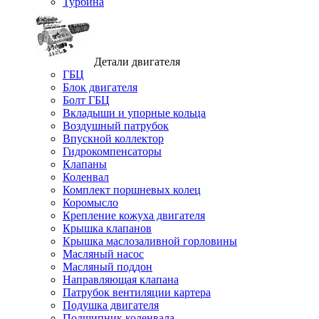
Турбина
Детали двигателя
ГБЦ
Блок двигателя
Болт ГБЦ
Вкладыши и упорные кольца
Воздушный патрубок
Впускной коллектор
Гидрокомпенсаторы
Клапаны
Коленвал
Комплект поршневых колец
Коромысло
Крепление кожуха двигателя
Крышка клапанов
Крышка маслозаливной горловины
Масляный насос
Масляный поддон
Направляющая клапана
Патрубок вентиляции картера
Подушка двигателя
Подшипник коленвала