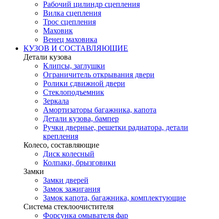
Рабочий цилиндр сцепления
Вилка сцепления
Трос сцепления
Маховик
Венец маховика
КУЗОВ И СОСТАВЛЯЮЩИЕ
Детали кузова
Клипсы, заглушки
Ограничитель открывания двери
Ролики сдвижной двери
Стеклоподъемник
Зеркала
Амортизаторы багажника, капота
Детали кузова, бампер
Ручки дверные, решетки радиатора, детали
крепления
Колесо, составляющие
Диск колесный
Колпаки, брызговики
Замки
Замки дверей
Замок зажигания
Замок капота, багажника, комплектующие
Система стеклоочистителя
Форсунка омывателя фар