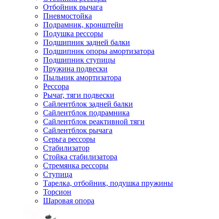
Отбойник рычага
Пневмостойка
Подрамник, кронштейн
Подушка рессоры
Подшипник задней балки
Подшипник опоры амортизатора
Подшипник ступицы
Пружина подвески
Пыльник амортизатора
Рессора
Рычаг, тяги подвески
Сайлентблок задней балки
Сайлентблок подрамника
Сайлентблок реактивной тяги
Сайлентблок рычага
Серьга рессоры
Стабилизатор
Стойка стабилизатора
Стремянка рессоры
Ступица
Тарелка, отбойник, подушка пружины
Торсион
Шаровая опора