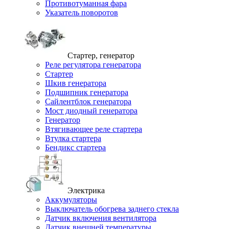
Противотуманная фара
Указатель поворотов
Стартер, генератор
Реле регулятора генератора
Стартер
Шкив генератора
Подшипник генератора
Сайлентблок генератора
Мост диодный генератора
Генератор
Втягивающее реле стартера
Втулка стартера
Бендикс стартера
Электрика
Аккумуляторы
Выключатель обогрева заднего стекла
Датчик включения вентилятора
Датчик внешней температуры