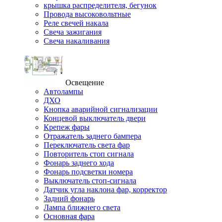
крышка распределителя, бегунок
Провода высоковольтные
Реле свечей накала
Свеча зажигания
Свеча накаливания
Освещение
Автолампы
ДХО
Кнопка аварийной сигнализации
Концевой выключатель двери
Крепеж фары
Отражатель заднего бампера
Переключатель света фар
Повторитель стоп сигнала
Фонарь заднего хода
Фонарь подсветки номера
Выключатель стоп-сигнала
Датчик угла наклона фар, корректор
Задний фонарь
Лампа ближнего света
Основная фара