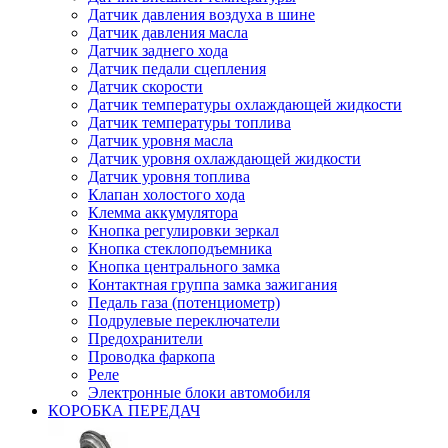
Датчик давления воздуха в шине
Датчик давления масла
Датчик заднего хода
Датчик педали сцепления
Датчик скорости
Датчик температуры охлаждающей жидкости
Датчик температуры топлива
Датчик уровня масла
Датчик уровня охлаждающей жидкости
Датчик уровня топлива
Клапан холостого хода
Клемма аккумулятора
Кнопка регулировки зеркал
Кнопка стеклоподъемника
Кнопка центрального замка
Контактная группа замка зажигания
Педаль газа (потенциометр)
Подрулевые переключатели
Предохранители
Проводка фаркопа
Реле
Электронные блоки автомобиля
КОРОБКА ПЕРЕДАЧ