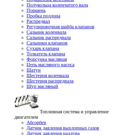
Полукольца коленчатого вала
Поршень
Пробка поддона
Распредвал
Регулировочная шайба клапанов
Сальник коленвала
Сальник распредвала
Сальники клапанов
Сухарь клапана
Толкатель клапана
Форсунка масляная
Цепь масляного насоса
Шатун
Шестерня коленвала
Шестерня распредвала
Щуп масляный
Топливная система и управление
двигателем
Абсорбер
Датчик давления выхлопных газов
Датчик давления наддува