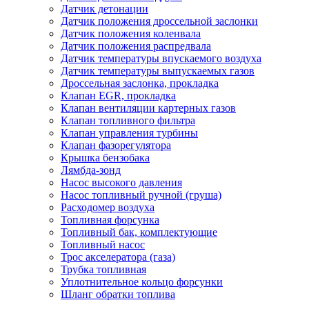
Датчик детонации
Датчик положения дроссельной заслонки
Датчик положения коленвала
Датчик положения распредвала
Датчик температуры впускаемого воздуха
Датчик температуры выпускаемых газов
Дроссельная заслонка, прокладка
Клапан EGR, прокладка
Клапан вентиляции картерных газов
Клапан топливного фильтра
Клапан управления турбины
Клапан фазорегулятора
Крышка бензобака
Лямбда-зонд
Насос высокого давления
Насос топливный ручной (груша)
Расходомер воздуха
Топливная форсунка
Топливный бак, комплектующие
Топливный насос
Трос акселератора (газа)
Трубка топливная
Уплотнительное кольцо форсунки
Шланг обратки топлива