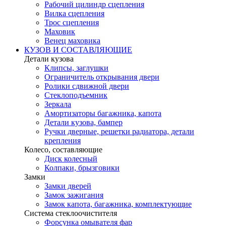
Рабочий цилиндр сцепления
Вилка сцепления
Трос сцепления
Маховик
Венец маховика
КУЗОВ И СОСТАВЛЯЮЩИЕ
Детали кузова
Клипсы, заглушки
Ограничитель открывания двери
Ролики сдвижной двери
Стеклоподъемник
Зеркала
Амортизаторы багажника, капота
Детали кузова, бампер
Ручки дверные, решетки радиатора, детали
крепления
Колесо, составляющие
Диск колесный
Колпаки, брызговики
Замки
Замки дверей
Замок зажигания
Замок капота, багажника, комплектующие
Система стеклоочистителя
Форсунка омывателя фар