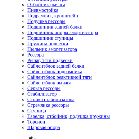
Отбойник рычага
Пневмостойка
Подрамник, кронштейн
Подушка рессоры
Подшипник задней балки
Подшипник опоры амортизатора
Подшипник ступицы
Пружина подвески
Пыльник амортизатора
Рессора
Рычаг, тяги подвески
Сайлентблок задней балки
Сайлентблок подрамника
Сайлентблок реактивной тяги
Сайлентблок рычага
Серьга рессоры
Стабилизатор
Стойка стабилизатора
Стремянка рессоры
Ступица
Тарелка, отбойник, подушка пружины
Торсион
Шаровая опора