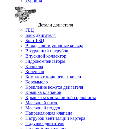
Турбина
Детали двигателя
ГБЦ
Блок двигателя
Болт ГБЦ
Вкладыши и упорные кольца
Воздушный патрубок
Впускной коллектор
Гидрокомпенсаторы
Клапаны
Коленвал
Комплект поршневых колец
Коромысло
Крепление кожуха двигателя
Крышка клапанов
Крышка маслозаливной горловины
Масляный насос
Масляный поддон
Направляющая клапана
Патрубок вентиляции картера
Подушка двигателя
Подшипник коленвала