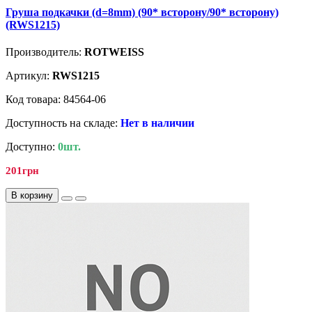
Груша подкачки (d=8mm) (90* всторону/90* всторону)
(RWS1215)
Производитель:
ROTWEISS
Артикул:
RWS1215
Код товара: 84564-06
Доступность на складе:
Нет в наличии
Доступно:
0шт.
201грн
В корзину