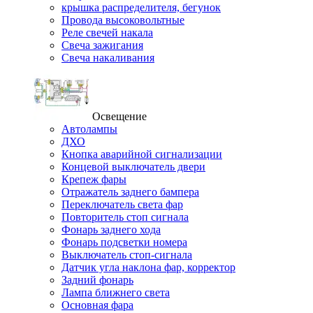
крышка распределителя, бегунок
Провода высоковольтные
Реле свечей накала
Свеча зажигания
Свеча накаливания
Освещение
Автолампы
ДХО
Кнопка аварийной сигнализации
Концевой выключатель двери
Крепеж фары
Отражатель заднего бампера
Переключатель света фар
Повторитель стоп сигнала
Фонарь заднего хода
Фонарь подсветки номера
Выключатель стоп-сигнала
Датчик угла наклона фар, корректор
Задний фонарь
Лампа ближнего света
Основная фара