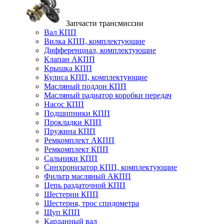
Запчасти трансмиссии
Вал КПП
Вилка КПП, комплектующие
Дифференциал, комплектующие
Клапан АКПП
Крышка КПП
Кулиса КПП, комплектующие
Масляный поддон КПП
Масляный радиатор коробки передач
Насос КПП
Подшипники КПП
Прокладки КПП
Пружина КПП
Ремкомплект АКПП
Ремкомплект КПП
Сальники КПП
Синхронизатор КПП, комплектующие
Фильтр масляный АКПП
Цепь раздаточной КПП
Шестерни КПП
Шестерня, трос спидометра
Щуп КПП
Карданный вал