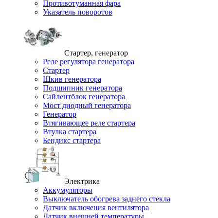
Противотуманная фара
Указатель поворотов
Стартер, генератор
Реле регулятора генератора
Стартер
Шкив генератора
Подшипник генератора
Сайлентблок генератора
Мост диодный генератора
Генератор
Втягивающее реле стартера
Втулка стартера
Бендикс стартера
Электрика
Аккумуляторы
Выключатель обогрева заднего стекла
Датчик включения вентилятора
Датчик внешней температуры