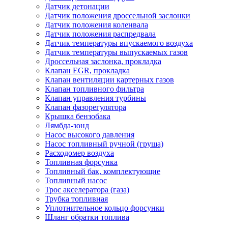
Датчик детонации
Датчик положения дроссельной заслонки
Датчик положения коленвала
Датчик положения распредвала
Датчик температуры впускаемого воздуха
Датчик температуры выпускаемых газов
Дроссельная заслонка, прокладка
Клапан EGR, прокладка
Клапан вентиляции картерных газов
Клапан топливного фильтра
Клапан управления турбины
Клапан фазорегулятора
Крышка бензобака
Лямбда-зонд
Насос высокого давления
Насос топливный ручной (груша)
Расходомер воздуха
Топливная форсунка
Топливный бак, комплектующие
Топливный насос
Трос акселератора (газа)
Трубка топливная
Уплотнительное кольцо форсунки
Шланг обратки топлива