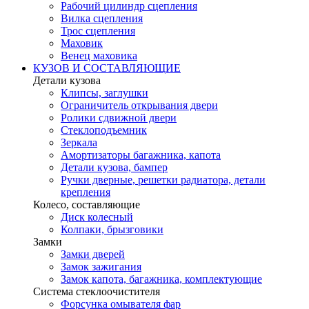
Рабочий цилиндр сцепления
Вилка сцепления
Трос сцепления
Маховик
Венец маховика
КУЗОВ И СОСТАВЛЯЮЩИЕ
Детали кузова
Клипсы, заглушки
Ограничитель открывания двери
Ролики сдвижной двери
Стеклоподъемник
Зеркала
Амортизаторы багажника, капота
Детали кузова, бампер
Ручки дверные, решетки радиатора, детали
крепления
Колесо, составляющие
Диск колесный
Колпаки, брызговики
Замки
Замки дверей
Замок зажигания
Замок капота, багажника, комплектующие
Система стеклоочистителя
Форсунка омывателя фар