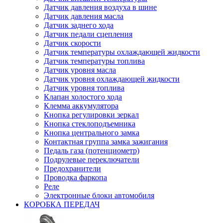
Датчик давления воздуха в шине
Датчик давления масла
Датчик заднего хода
Датчик педали сцепления
Датчик скорости
Датчик температуры охлаждающей жидкости
Датчик температуры топлива
Датчик уровня масла
Датчик уровня охлаждающей жидкости
Датчик уровня топлива
Клапан холостого хода
Клемма аккумулятора
Кнопка регулировки зеркал
Кнопка стеклоподъемника
Кнопка центрального замка
Контактная группа замка зажигания
Педаль газа (потенциометр)
Подрулевые переключатели
Предохранители
Проводка фаркопа
Реле
Электронные блоки автомобиля
КОРОБКА ПЕРЕДАЧ