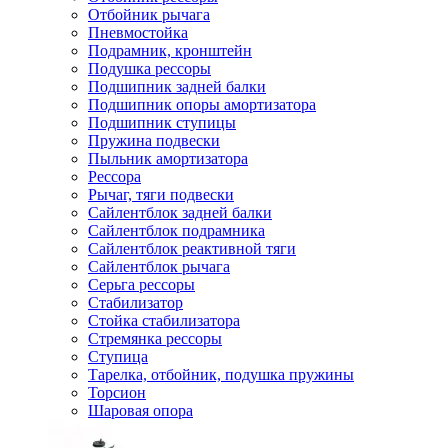
Отбойник рычага
Пневмостойка
Подрамник, кронштейн
Подушка рессоры
Подшипник задней балки
Подшипник опоры амортизатора
Подшипник ступицы
Пружина подвески
Пыльник амортизатора
Рессора
Рычаг, тяги подвески
Сайлентблок задней балки
Сайлентблок подрамника
Сайлентблок реактивной тяги
Сайлентблок рычага
Серьга рессоры
Стабилизатор
Стойка стабилизатора
Стремянка рессоры
Ступица
Тарелка, отбойник, подушка пружины
Торсион
Шаровая опора