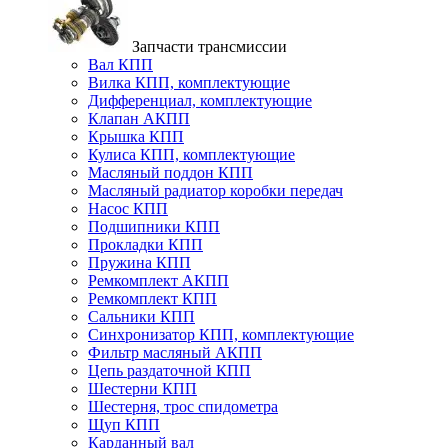
Запчасти трансмиссии
Вал КПП
Вилка КПП, комплектующие
Дифференциал, комплектующие
Клапан АКПП
Крышка КПП
Кулиса КПП, комплектующие
Масляный поддон КПП
Масляный радиатор коробки передач
Насос КПП
Подшипники КПП
Прокладки КПП
Пружина КПП
Ремкомплект АКПП
Ремкомплект КПП
Сальники КПП
Синхронизатор КПП, комплектующие
Фильтр масляный АКПП
Цепь раздаточной КПП
Шестерни КПП
Шестерня, трос спидометра
Щуп КПП
Карданный вал