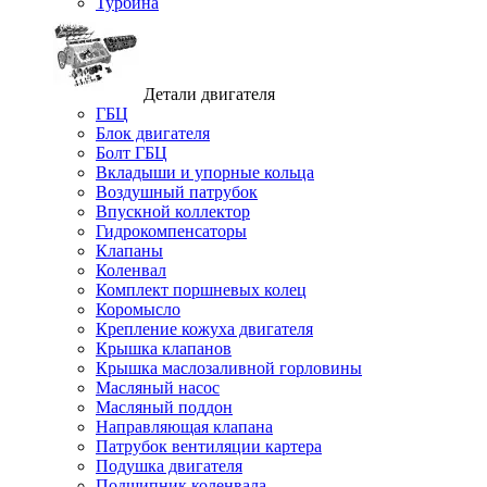
Турбина
Детали двигателя
ГБЦ
Блок двигателя
Болт ГБЦ
Вкладыши и упорные кольца
Воздушный патрубок
Впускной коллектор
Гидрокомпенсаторы
Клапаны
Коленвал
Комплект поршневых колец
Коромысло
Крепление кожуха двигателя
Крышка клапанов
Крышка маслозаливной горловины
Масляный насос
Масляный поддон
Направляющая клапана
Патрубок вентиляции картера
Подушка двигателя
Подшипник коленвала