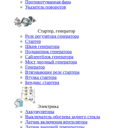
Противотуманная фара
Указатель поворотов
Стартер, генератор
Реле регулятора генератора
Стартер
Шкив генератора
Подшипник генератора
Сайлентблок генератора
Мост диодный генератора
Генератор
Втягивающее реле стартера
Втулка стартера
Бендикс стартера
Электрика
Аккумуляторы
Выключатель обогрева заднего стекла
Датчик включения вентилятора
Датчик внешней температуры