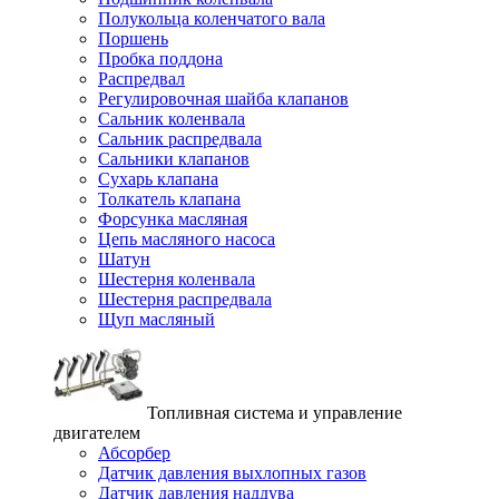
Полукольца коленчатого вала
Поршень
Пробка поддона
Распредвал
Регулировочная шайба клапанов
Сальник коленвала
Сальник распредвала
Сальники клапанов
Сухарь клапана
Толкатель клапана
Форсунка масляная
Цепь масляного насоса
Шатун
Шестерня коленвала
Шестерня распредвала
Щуп масляный
Топливная система и управление
двигателем
Абсорбер
Датчик давления выхлопных газов
Датчик давления наддува