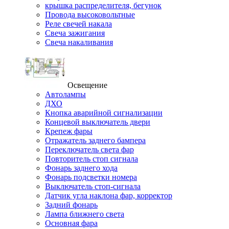
крышка распределителя, бегунок
Провода высоковольтные
Реле свечей накала
Свеча зажигания
Свеча накаливания
Освещение
Автолампы
ДХО
Кнопка аварийной сигнализации
Концевой выключатель двери
Крепеж фары
Отражатель заднего бампера
Переключатель света фар
Повторитель стоп сигнала
Фонарь заднего хода
Фонарь подсветки номера
Выключатель стоп-сигнала
Датчик угла наклона фар, корректор
Задний фонарь
Лампа ближнего света
Основная фара