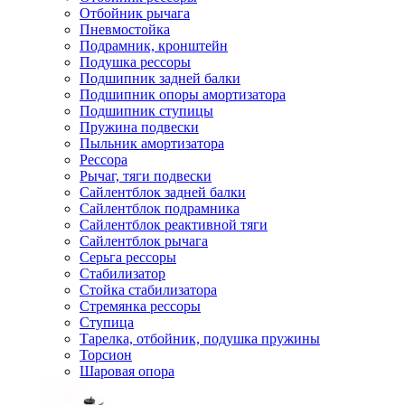
Отбойник рычага
Пневмостойка
Подрамник, кронштейн
Подушка рессоры
Подшипник задней балки
Подшипник опоры амортизатора
Подшипник ступицы
Пружина подвески
Пыльник амортизатора
Рессора
Рычаг, тяги подвески
Сайлентблок задней балки
Сайлентблок подрамника
Сайлентблок реактивной тяги
Сайлентблок рычага
Серьга рессоры
Стабилизатор
Стойка стабилизатора
Стремянка рессоры
Ступица
Тарелка, отбойник, подушка пружины
Торсион
Шаровая опора