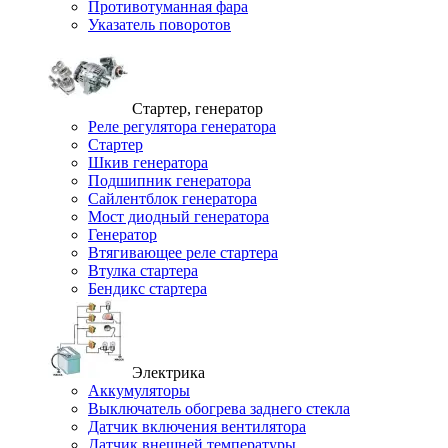
Противотуманная фара
Указатель поворотов
Стартер, генератор
Реле регулятора генератора
Стартер
Шкив генератора
Подшипник генератора
Сайлентблок генератора
Мост диодный генератора
Генератор
Втягивающее реле стартера
Втулка стартера
Бендикс стартера
Электрика
Аккумуляторы
Выключатель обогрева заднего стекла
Датчик включения вентилятора
Датчик внешней температуры