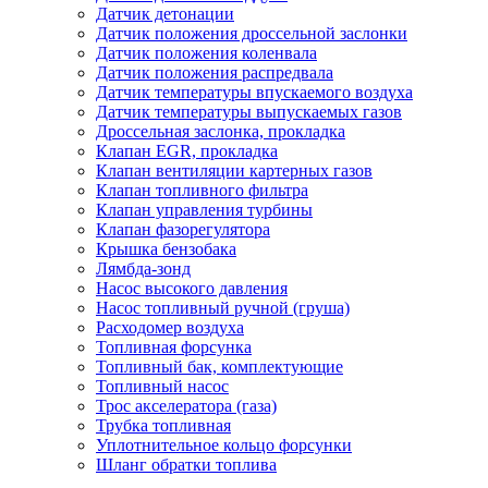
Датчик детонации
Датчик положения дроссельной заслонки
Датчик положения коленвала
Датчик положения распредвала
Датчик температуры впускаемого воздуха
Датчик температуры выпускаемых газов
Дроссельная заслонка, прокладка
Клапан EGR, прокладка
Клапан вентиляции картерных газов
Клапан топливного фильтра
Клапан управления турбины
Клапан фазорегулятора
Крышка бензобака
Лямбда-зонд
Насос высокого давления
Насос топливный ручной (груша)
Расходомер воздуха
Топливная форсунка
Топливный бак, комплектующие
Топливный насос
Трос акселератора (газа)
Трубка топливная
Уплотнительное кольцо форсунки
Шланг обратки топлива