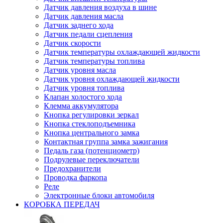
Датчик давления воздуха в шине
Датчик давления масла
Датчик заднего хода
Датчик педали сцепления
Датчик скорости
Датчик температуры охлаждающей жидкости
Датчик температуры топлива
Датчик уровня масла
Датчик уровня охлаждающей жидкости
Датчик уровня топлива
Клапан холостого хода
Клемма аккумулятора
Кнопка регулировки зеркал
Кнопка стеклоподъемника
Кнопка центрального замка
Контактная группа замка зажигания
Педаль газа (потенциометр)
Подрулевые переключатели
Предохранители
Проводка фаркопа
Реле
Электронные блоки автомобиля
КОРОБКА ПЕРЕДАЧ