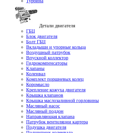
Турбина
Детали двигателя
ГБЦ
Блок двигателя
Болт ГБЦ
Вкладыши и упорные кольца
Воздушный патрубок
Впускной коллектор
Гидрокомпенсаторы
Клапаны
Коленвал
Комплект поршневых колец
Коромысло
Крепление кожуха двигателя
Крышка клапанов
Крышка маслозаливной горловины
Масляный насос
Масляный поддон
Направляющая клапана
Патрубок вентиляции картера
Подушка двигателя
Подшипник коленвала