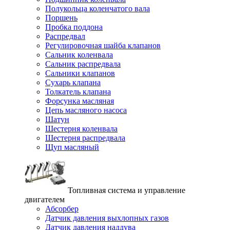
Полукольца коленчатого вала
Поршень
Пробка поддона
Распредвал
Регулировочная шайба клапанов
Сальник коленвала
Сальник распредвала
Сальники клапанов
Сухарь клапана
Толкатель клапана
Форсунка масляная
Цепь масляного насоса
Шатун
Шестерня коленвала
Шестерня распредвала
Щуп масляный
Топливная система и управление
двигателем
Абсорбер
Датчик давления выхлопных газов
Датчик давления наддува