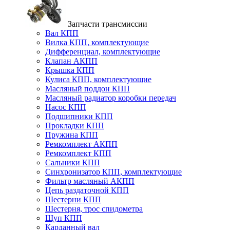
Запчасти трансмиссии
Вал КПП
Вилка КПП, комплектующие
Дифференциал, комплектующие
Клапан АКПП
Крышка КПП
Кулиса КПП, комплектующие
Масляный поддон КПП
Масляный радиатор коробки передач
Насос КПП
Подшипники КПП
Прокладки КПП
Пружина КПП
Ремкомплект АКПП
Ремкомплект КПП
Сальники КПП
Синхронизатор КПП, комплектующие
Фильтр масляный АКПП
Цепь раздаточной КПП
Шестерни КПП
Шестерня, трос спидометра
Щуп КПП
Карданный вал