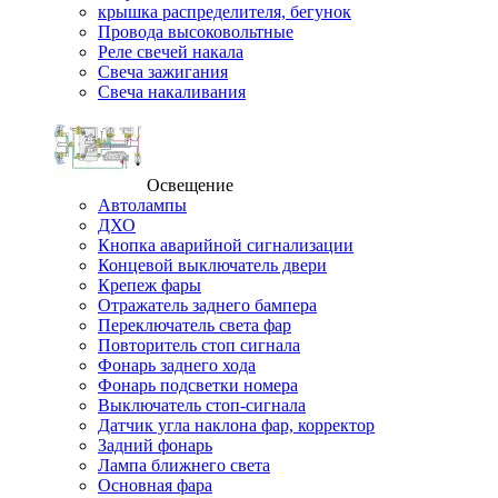
крышка распределителя, бегунок
Провода высоковольтные
Реле свечей накала
Свеча зажигания
Свеча накаливания
Освещение
Автолампы
ДХО
Кнопка аварийной сигнализации
Концевой выключатель двери
Крепеж фары
Отражатель заднего бампера
Переключатель света фар
Повторитель стоп сигнала
Фонарь заднего хода
Фонарь подсветки номера
Выключатель стоп-сигнала
Датчик угла наклона фар, корректор
Задний фонарь
Лампа ближнего света
Основная фара