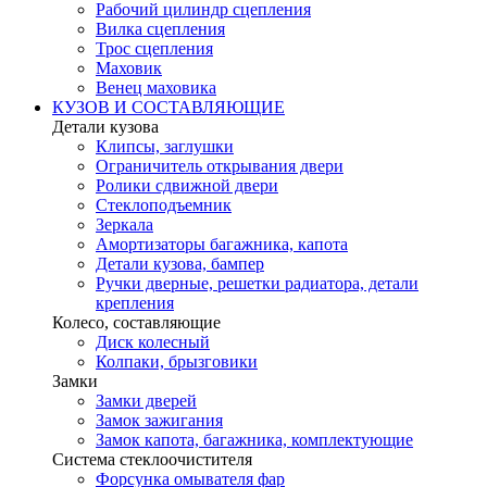
Рабочий цилиндр сцепления
Вилка сцепления
Трос сцепления
Маховик
Венец маховика
КУЗОВ И СОСТАВЛЯЮЩИЕ
Детали кузова
Клипсы, заглушки
Ограничитель открывания двери
Ролики сдвижной двери
Стеклоподъемник
Зеркала
Амортизаторы багажника, капота
Детали кузова, бампер
Ручки дверные, решетки радиатора, детали
крепления
Колесо, составляющие
Диск колесный
Колпаки, брызговики
Замки
Замки дверей
Замок зажигания
Замок капота, багажника, комплектующие
Система стеклоочистителя
Форсунка омывателя фар