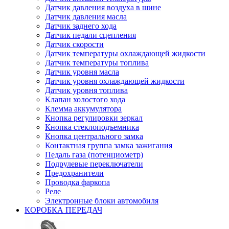
Датчик давления воздуха в шине
Датчик давления масла
Датчик заднего хода
Датчик педали сцепления
Датчик скорости
Датчик температуры охлаждающей жидкости
Датчик температуры топлива
Датчик уровня масла
Датчик уровня охлаждающей жидкости
Датчик уровня топлива
Клапан холостого хода
Клемма аккумулятора
Кнопка регулировки зеркал
Кнопка стеклоподъемника
Кнопка центрального замка
Контактная группа замка зажигания
Педаль газа (потенциометр)
Подрулевые переключатели
Предохранители
Проводка фаркопа
Реле
Электронные блоки автомобиля
КОРОБКА ПЕРЕДАЧ