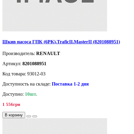
Шкив насоса ГПК (6PK).TraficII.MasterII (8201088951)
Производитель:
RENAULT
Артикул:
8201088951
Код товара: 93012-03
Доступность на складе:
Поставка 1-2 дня
Доступно:
10шт.
1 556грн
В корзину