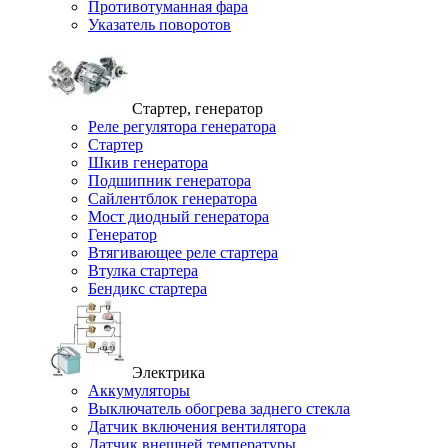
Противотуманная фара
Указатель поворотов
Стартер, генератор
Реле регулятора генератора
Стартер
Шкив генератора
Подшипник генератора
Сайлентблок генератора
Мост диодный генератора
Генератор
Втягивающее реле стартера
Втулка стартера
Бендикс стартера
Электрика
Аккумуляторы
Выключатель обогрева заднего стекла
Датчик включения вентилятора
Датчик внешней температуры