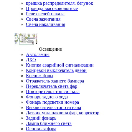
крышка распределителя, бегунок
Провода высоковольтные
Реле свечей накала
Свеча зажигания
Свеча накаливания
Освещение
Автолампы
ДХО
Кнопка аварийной сигнализации
Концевой выключатель двери
Крепеж фары
Отражатель заднего бампера
Переключатель света фар
Повторитель стоп сигнала
Фонарь заднего хода
Фонарь подсветки номера
Выключатель стоп-сигнала
Датчик угла наклона фар, корректор
Задний фонарь
Лампа ближнего света
Основная фара