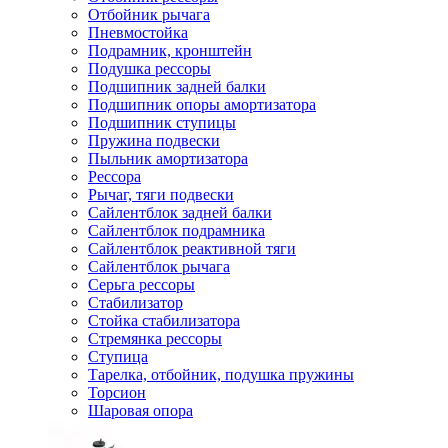
Отбойник рычага
Пневмостойка
Подрамник, кронштейн
Подушка рессоры
Подшипник задней балки
Подшипник опоры амортизатора
Подшипник ступицы
Пружина подвески
Пыльник амортизатора
Рессора
Рычаг, тяги подвески
Сайлентблок задней балки
Сайлентблок подрамника
Сайлентблок реактивной тяги
Сайлентблок рычага
Серьга рессоры
Стабилизатор
Стойка стабилизатора
Стремянка рессоры
Ступица
Тарелка, отбойник, подушка пружины
Торсион
Шаровая опора