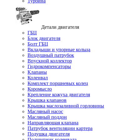
Турбина
Детали двигателя
ГБЦ
Блок двигателя
Болт ГБЦ
Вкладыши и упорные кольца
Воздушный патрубок
Впускной коллектор
Гидрокомпенсаторы
Клапаны
Коленвал
Комплект поршневых колец
Коромысло
Крепление кожуха двигателя
Крышка клапанов
Крышка маслозаливной горловины
Масляный насос
Масляный поддон
Направляющая клапана
Патрубок вентиляции картера
Подушка двигателя
Подшипник коленвала