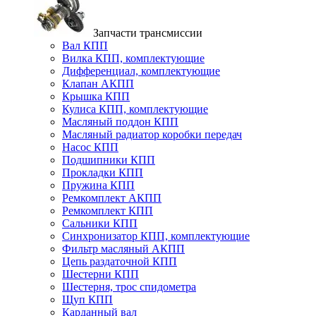
Запчасти трансмиссии
Вал КПП
Вилка КПП, комплектующие
Дифференциал, комплектующие
Клапан АКПП
Крышка КПП
Кулиса КПП, комплектующие
Масляный поддон КПП
Масляный радиатор коробки передач
Насос КПП
Подшипники КПП
Прокладки КПП
Пружина КПП
Ремкомплект АКПП
Ремкомплект КПП
Сальники КПП
Синхронизатор КПП, комплектующие
Фильтр масляный АКПП
Цепь раздаточной КПП
Шестерни КПП
Шестерня, трос спидометра
Щуп КПП
Карданный вал