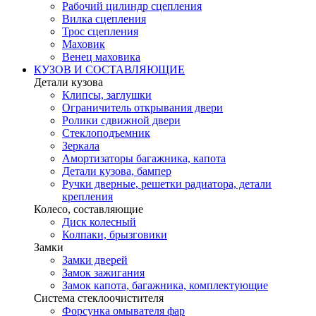
Рабочий цилиндр сцепления
Вилка сцепления
Трос сцепления
Маховик
Венец маховика
КУЗОВ И СОСТАВЛЯЮЩИЕ
Детали кузова
Клипсы, заглушки
Ограничитель открывания двери
Ролики сдвижной двери
Стеклоподъемник
Зеркала
Амортизаторы багажника, капота
Детали кузова, бампер
Ручки дверные, решетки радиатора, детали
крепления
Колесо, составляющие
Диск колесный
Колпаки, брызговики
Замки
Замки дверей
Замок зажигания
Замок капота, багажника, комплектующие
Система стеклоочистителя
Форсунка омывателя фар