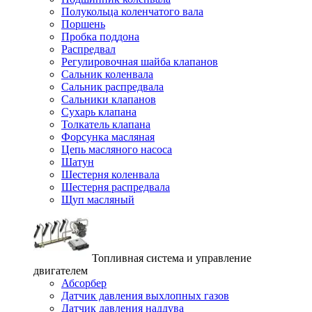
Полукольца коленчатого вала
Поршень
Пробка поддона
Распредвал
Регулировочная шайба клапанов
Сальник коленвала
Сальник распредвала
Сальники клапанов
Сухарь клапана
Толкатель клапана
Форсунка масляная
Цепь масляного насоса
Шатун
Шестерня коленвала
Шестерня распредвала
Щуп масляный
Топливная система и управление
двигателем
Абсорбер
Датчик давления выхлопных газов
Датчик давления наддува