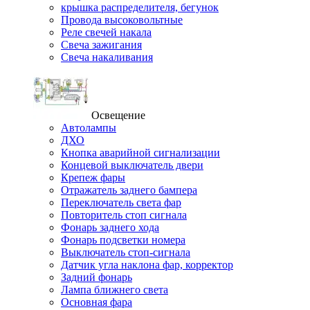
крышка распределителя, бегунок
Провода высоковольтные
Реле свечей накала
Свеча зажигания
Свеча накаливания
Освещение
Автолампы
ДХО
Кнопка аварийной сигнализации
Концевой выключатель двери
Крепеж фары
Отражатель заднего бампера
Переключатель света фар
Повторитель стоп сигнала
Фонарь заднего хода
Фонарь подсветки номера
Выключатель стоп-сигнала
Датчик угла наклона фар, корректор
Задний фонарь
Лампа ближнего света
Основная фара