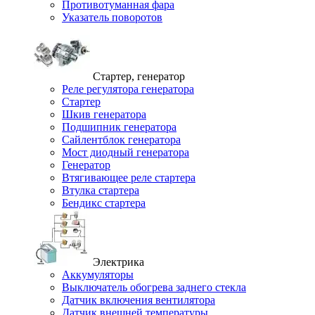
Противотуманная фара
Указатель поворотов
Стартер, генератор
Реле регулятора генератора
Стартер
Шкив генератора
Подшипник генератора
Сайлентблок генератора
Мост диодный генератора
Генератор
Втягивающее реле стартера
Втулка стартера
Бендикс стартера
Электрика
Аккумуляторы
Выключатель обогрева заднего стекла
Датчик включения вентилятора
Датчик внешней температуры