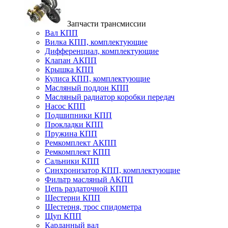
Запчасти трансмиссии
Вал КПП
Вилка КПП, комплектующие
Дифференциал, комплектующие
Клапан АКПП
Крышка КПП
Кулиса КПП, комплектующие
Масляный поддон КПП
Масляный радиатор коробки передач
Насос КПП
Подшипники КПП
Прокладки КПП
Пружина КПП
Ремкомплект АКПП
Ремкомплект КПП
Сальники КПП
Синхронизатор КПП, комплектующие
Фильтр масляный АКПП
Цепь раздаточной КПП
Шестерни КПП
Шестерня, трос спидометра
Щуп КПП
Карданный вал