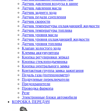
Датчик давления воздуха в шине
Датчик давления масла
Датчик заднего хода
Датчик педали сцепления
Датчик скорости
Датчик температуры охлаждающей жидкости
Датчик температуры топлива
Датчик уровня масла
Датчик уровня охлаждающей жидкости
Датчик уровня топлива
Клапан холостого хода
Клемма аккумулятора
Кнопка регулировки зеркал
Кнопка стеклоподъемника
Кнопка центрального замка
Контактная группа замка зажигания
Педаль газа (потенциометр)
Подрулевые переключатели
Предохранители
Проводка фаркопа
Реле
Электронные блоки автомобиля
КОРОБКА ПЕРЕДАЧ