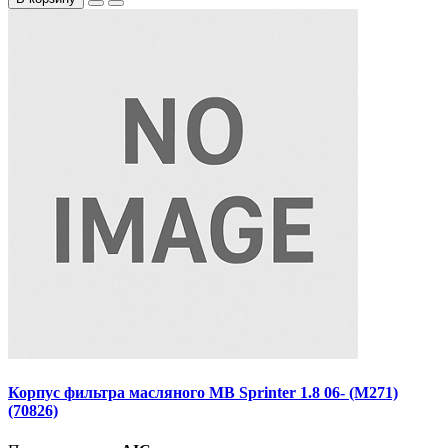
Корпус фильтра масляного MB Sprinter 1.8 06- (M271)
(70826)