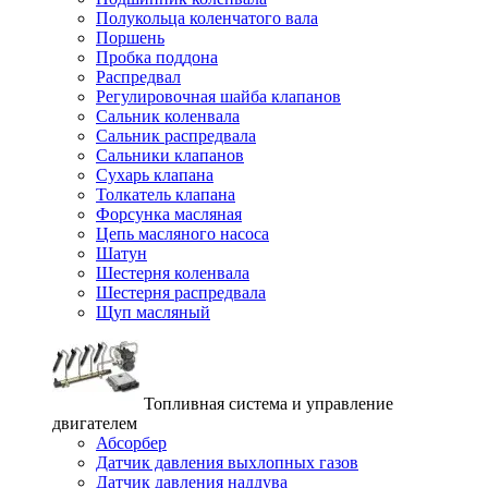
Полукольца коленчатого вала
Поршень
Пробка поддона
Распредвал
Регулировочная шайба клапанов
Сальник коленвала
Сальник распредвала
Сальники клапанов
Сухарь клапана
Толкатель клапана
Форсунка масляная
Цепь масляного насоса
Шатун
Шестерня коленвала
Шестерня распредвала
Щуп масляный
Топливная система и управление
двигателем
Абсорбер
Датчик давления выхлопных газов
Датчик давления наддува