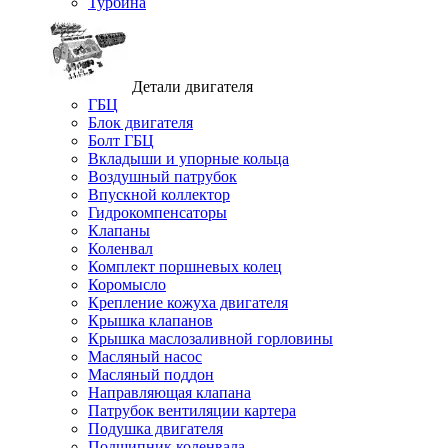
Турбина
Детали двигателя
ГБЦ
Блок двигателя
Болт ГБЦ
Вкладыши и упорные кольца
Воздушный патрубок
Впускной коллектор
Гидрокомпенсаторы
Клапаны
Коленвал
Комплект поршневых колец
Коромысло
Крепление кожуха двигателя
Крышка клапанов
Крышка маслозаливной горловины
Масляный насос
Масляный поддон
Направляющая клапана
Патрубок вентиляции картера
Подушка двигателя
Подшипник коленвала