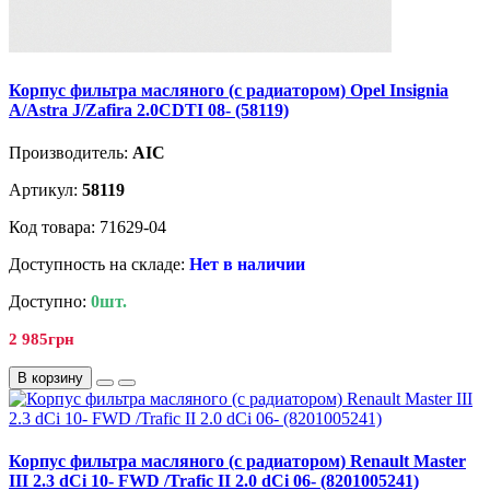
Корпус фильтра масляного (с радиатором) Opel Insignia
A/Astra J/Zafira 2.0CDTI 08- (58119)
Производитель:
AIC
Артикул:
58119
Код товара: 71629-04
Доступность на складе:
Нет в наличии
Доступно:
0шт.
2 985грн
В корзину
Корпус фильтра масляного (с радиатором) Renault Master
III 2.3 dCi 10- FWD /Trafic II 2.0 dCi 06- (8201005241)