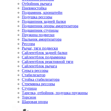
Отбойник рычага
Пневмостойка
Подрамник, кронштейн
Подушка рессоры
Подшипник задней балки
Подшипник опоры амортизатора
Подшипник ступицы
Пружина подвески
Пыльник амортизатора
Рессора
Рычаг, тяги подвески
Сайлентблок задней балки
Сайлентблок подрамника
Сайлентблок реактивной тяги
Сайлентблок рычага
Серьга рессоры
Стабилизатор
Стойка стабилизатора
Стремянка рессоры
Ступица
Тарелка, отбойник, подушка пружины
Торсион
Шаровая опора