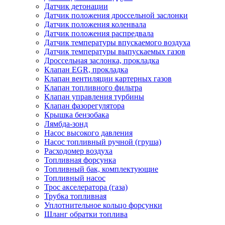
Датчик детонации
Датчик положения дроссельной заслонки
Датчик положения коленвала
Датчик положения распредвала
Датчик температуры впускаемого воздуха
Датчик температуры выпускаемых газов
Дроссельная заслонка, прокладка
Клапан EGR, прокладка
Клапан вентиляции картерных газов
Клапан топливного фильтра
Клапан управления турбины
Клапан фазорегулятора
Крышка бензобака
Лямбда-зонд
Насос высокого давления
Насос топливный ручной (груша)
Расходомер воздуха
Топливная форсунка
Топливный бак, комплектующие
Топливный насос
Трос акселератора (газа)
Трубка топливная
Уплотнительное кольцо форсунки
Шланг обратки топлива