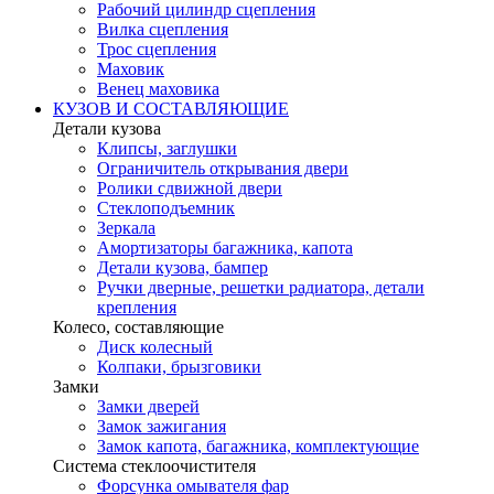
Рабочий цилиндр сцепления
Вилка сцепления
Трос сцепления
Маховик
Венец маховика
КУЗОВ И СОСТАВЛЯЮЩИЕ
Детали кузова
Клипсы, заглушки
Ограничитель открывания двери
Ролики сдвижной двери
Стеклоподъемник
Зеркала
Амортизаторы багажника, капота
Детали кузова, бампер
Ручки дверные, решетки радиатора, детали
крепления
Колесо, составляющие
Диск колесный
Колпаки, брызговики
Замки
Замки дверей
Замок зажигания
Замок капота, багажника, комплектующие
Система стеклоочистителя
Форсунка омывателя фар