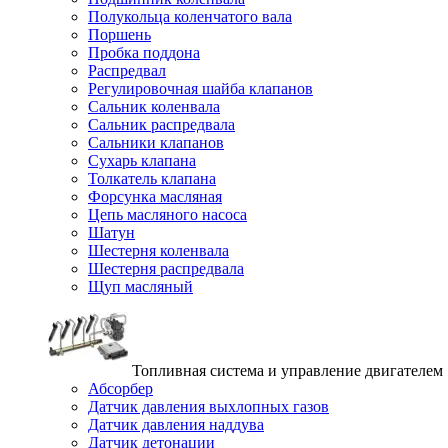
Полукольца коленчатого вала
Поршень
Пробка поддона
Распредвал
Регулировочная шайба клапанов
Сальник коленвала
Сальник распредвала
Сальники клапанов
Сухарь клапана
Толкатель клапана
Форсунка масляная
Цепь масляного насоса
Шатун
Шестерня коленвала
Шестерня распредвала
Щуп масляный
Топливная система и управление двигателем
Абсорбер
Датчик давления выхлопных газов
Датчик давления наддува
Датчик детонации