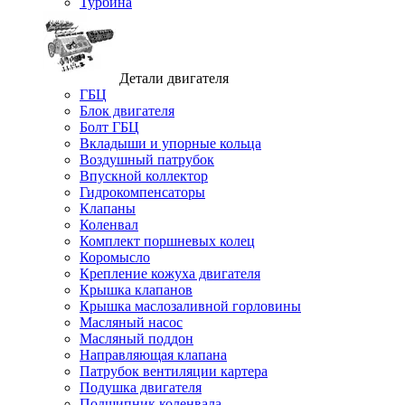
Турбина
Детали двигателя
ГБЦ
Блок двигателя
Болт ГБЦ
Вкладыши и упорные кольца
Воздушный патрубок
Впускной коллектор
Гидрокомпенсаторы
Клапаны
Коленвал
Комплект поршневых колец
Коромысло
Крепление кожуха двигателя
Крышка клапанов
Крышка маслозаливной горловины
Масляный насос
Масляный поддон
Направляющая клапана
Патрубок вентиляции картера
Подушка двигателя
Подшипник коленвала