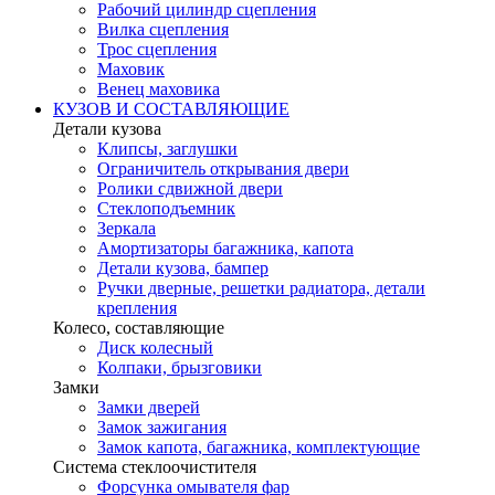
Рабочий цилиндр сцепления
Вилка сцепления
Трос сцепления
Маховик
Венец маховика
КУЗОВ И СОСТАВЛЯЮЩИЕ
Детали кузова
Клипсы, заглушки
Ограничитель открывания двери
Ролики сдвижной двери
Стеклоподъемник
Зеркала
Амортизаторы багажника, капота
Детали кузова, бампер
Ручки дверные, решетки радиатора, детали
крепления
Колесо, составляющие
Диск колесный
Колпаки, брызговики
Замки
Замки дверей
Замок зажигания
Замок капота, багажника, комплектующие
Система стеклоочистителя
Форсунка омывателя фар