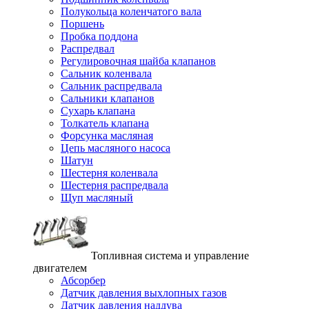
Полукольца коленчатого вала
Поршень
Пробка поддона
Распредвал
Регулировочная шайба клапанов
Сальник коленвала
Сальник распредвала
Сальники клапанов
Сухарь клапана
Толкатель клапана
Форсунка масляная
Цепь масляного насоса
Шатун
Шестерня коленвала
Шестерня распредвала
Щуп масляный
Топливная система и управление
двигателем
Абсорбер
Датчик давления выхлопных газов
Датчик давления наддува