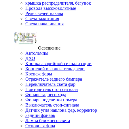
крышка распределителя, бегунок
Провода высоковольтные
Реле свечей накала
Свеча зажигания
Свеча накаливания
Освещение
Автолампы
ДХО
Кнопка аварийной сигнализации
Концевой выключатель двери
Крепеж фары
Отражатель заднего бампера
Переключатель света фар
Повторитель стоп сигнала
Фонарь заднего хода
Фонарь подсветки номера
Выключатель стоп-сигнала
Датчик угла наклона фар, корректор
Задний фонарь
Лампа ближнего света
Основная фара