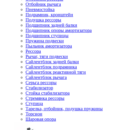
Отбойник рычага
Пневмостойка
Подрамник, кронштейн
Подушка рессоры
Подшипник задней балки
Подшипник опоры амортизатора
Подшипник ступицы
Пружина подвески
Пыльник амортизатора
Рессора
Рычаг, тяги подвески
Сайлентблок задней балки
Сайлентблок подрамника
Сайлентблок реактивной тяги
Сайлентблок рычага
Серьга рессоры
Стабилизатор
Стойка стабилизатора
Стремянка рессоры
Ступица
Тарелка, отбойник, подушка пружины
Торсион
Шаровая опора