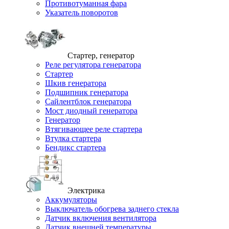
Противотуманная фара
Указатель поворотов
Стартер, генератор
Реле регулятора генератора
Стартер
Шкив генератора
Подшипник генератора
Сайлентблок генератора
Мост диодный генератора
Генератор
Втягивающее реле стартера
Втулка стартера
Бендикс стартера
Электрика
Аккумуляторы
Выключатель обогрева заднего стекла
Датчик включения вентилятора
Датчик внешней температуры