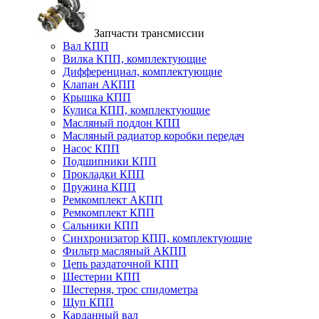
Запчасти трансмиссии
Вал КПП
Вилка КПП, комплектующие
Дифференциал, комплектующие
Клапан АКПП
Крышка КПП
Кулиса КПП, комплектующие
Масляный поддон КПП
Масляный радиатор коробки передач
Насос КПП
Подшипники КПП
Прокладки КПП
Пружина КПП
Ремкомплект АКПП
Ремкомплект КПП
Сальники КПП
Синхронизатор КПП, комплектующие
Фильтр масляный АКПП
Цепь раздаточной КПП
Шестерни КПП
Шестерня, трос спидометра
Щуп КПП
Карданный вал