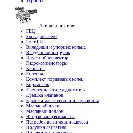
Турбина
Детали двигателя
ГБЦ
Блок двигателя
Болт ГБЦ
Вкладыши и упорные кольца
Воздушный патрубок
Впускной коллектор
Гидрокомпенсаторы
Клапаны
Коленвал
Комплект поршневых колец
Коромысло
Крепление кожуха двигателя
Крышка клапанов
Крышка маслозаливной горловины
Масляный насос
Масляный поддон
Направляющая клапана
Патрубок вентиляции картера
Подушка двигателя
Подшипник коленвала