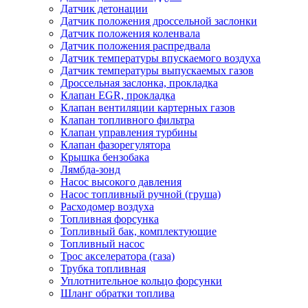
Датчик детонации
Датчик положения дроссельной заслонки
Датчик положения коленвала
Датчик положения распредвала
Датчик температуры впускаемого воздуха
Датчик температуры выпускаемых газов
Дроссельная заслонка, прокладка
Клапан EGR, прокладка
Клапан вентиляции картерных газов
Клапан топливного фильтра
Клапан управления турбины
Клапан фазорегулятора
Крышка бензобака
Лямбда-зонд
Насос высокого давления
Насос топливный ручной (груша)
Расходомер воздуха
Топливная форсунка
Топливный бак, комплектующие
Топливный насос
Трос акселератора (газа)
Трубка топливная
Уплотнительное кольцо форсунки
Шланг обратки топлива