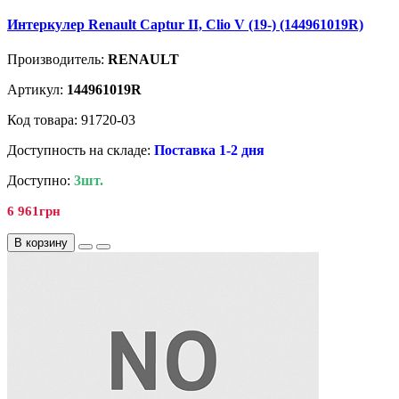
Интеркулер Renault Captur II, Clio V (19-) (144961019R)
Производитель:
RENAULT
Артикул:
144961019R
Код товара: 91720-03
Доступность на складе:
Поставка 1-2 дня
Доступно:
3шт.
6 961грн
В корзину