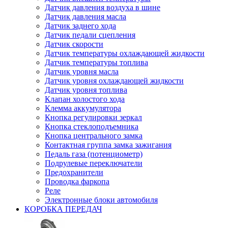
Датчик давления воздуха в шине
Датчик давления масла
Датчик заднего хода
Датчик педали сцепления
Датчик скорости
Датчик температуры охлаждающей жидкости
Датчик температуры топлива
Датчик уровня масла
Датчик уровня охлаждающей жидкости
Датчик уровня топлива
Клапан холостого хода
Клемма аккумулятора
Кнопка регулировки зеркал
Кнопка стеклоподъемника
Кнопка центрального замка
Контактная группа замка зажигания
Педаль газа (потенциометр)
Подрулевые переключатели
Предохранители
Проводка фаркопа
Реле
Электронные блоки автомобиля
КОРОБКА ПЕРЕДАЧ