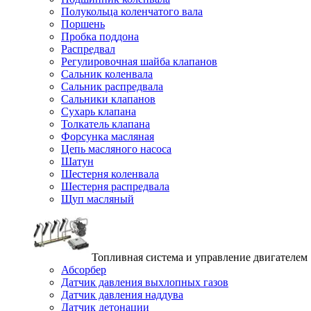
Полукольца коленчатого вала
Поршень
Пробка поддона
Распредвал
Регулировочная шайба клапанов
Сальник коленвала
Сальник распредвала
Сальники клапанов
Сухарь клапана
Толкатель клапана
Форсунка масляная
Цепь масляного насоса
Шатун
Шестерня коленвала
Шестерня распредвала
Щуп масляный
Топливная система и управление двигателем
Абсорбер
Датчик давления выхлопных газов
Датчик давления наддува
Датчик детонации