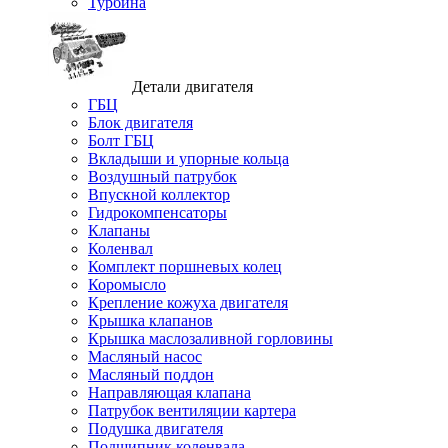
Турбина
Детали двигателя
ГБЦ
Блок двигателя
Болт ГБЦ
Вкладыши и упорные кольца
Воздушный патрубок
Впускной коллектор
Гидрокомпенсаторы
Клапаны
Коленвал
Комплект поршневых колец
Коромысло
Крепление кожуха двигателя
Крышка клапанов
Крышка маслозаливной горловины
Масляный насос
Масляный поддон
Направляющая клапана
Патрубок вентиляции картера
Подушка двигателя
Подшипник коленвала