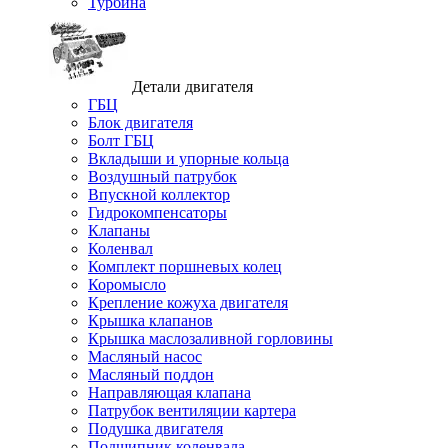
Турбина
Детали двигателя
ГБЦ
Блок двигателя
Болт ГБЦ
Вкладыши и упорные кольца
Воздушный патрубок
Впускной коллектор
Гидрокомпенсаторы
Клапаны
Коленвал
Комплект поршневых колец
Коромысло
Крепление кожуха двигателя
Крышка клапанов
Крышка маслозаливной горловины
Масляный насос
Масляный поддон
Направляющая клапана
Патрубок вентиляции картера
Подушка двигателя
Подшипник коленвала