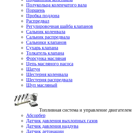
Полукольца коленчатого вала
Поршень
Пробка поддона
Распредвал
Регулировочная шайба клапанов
Сальник коленвала
Сальник распредвала
Сальники клапанов
Сухарь клапана
Толкатель клапана
Форсунка масляная
Цепь масляного насоса
Шатун
Шестерня коленвала
Шестерня распредвала
Щуп масляный
Топливная система и управление двигателем
Абсорбер
Датчик давления выхлопных газов
Датчик давления наддува
Датчик детонации