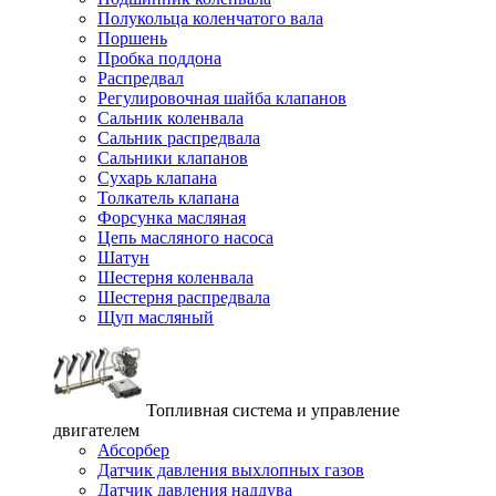
Полукольца коленчатого вала
Поршень
Пробка поддона
Распредвал
Регулировочная шайба клапанов
Сальник коленвала
Сальник распредвала
Сальники клапанов
Сухарь клапана
Толкатель клапана
Форсунка масляная
Цепь масляного насоса
Шатун
Шестерня коленвала
Шестерня распредвала
Щуп масляный
Топливная система и управление
двигателем
Абсорбер
Датчик давления выхлопных газов
Датчик давления наддува