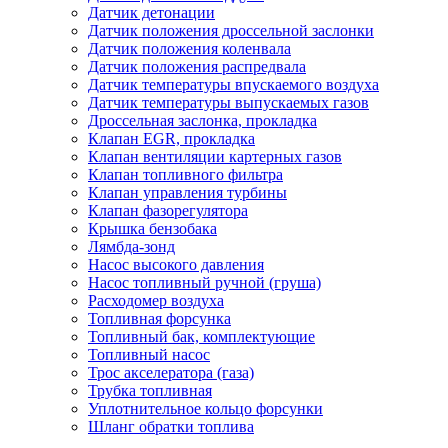
Датчик детонации
Датчик положения дроссельной заслонки
Датчик положения коленвала
Датчик положения распредвала
Датчик температуры впускаемого воздуха
Датчик температуры выпускаемых газов
Дроссельная заслонка, прокладка
Клапан EGR, прокладка
Клапан вентиляции картерных газов
Клапан топливного фильтра
Клапан управления турбины
Клапан фазорегулятора
Крышка бензобака
Лямбда-зонд
Насос высокого давления
Насос топливный ручной (груша)
Расходомер воздуха
Топливная форсунка
Топливный бак, комплектующие
Топливный насос
Трос акселератора (газа)
Трубка топливная
Уплотнительное кольцо форсунки
Шланг обратки топлива