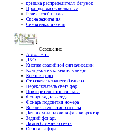
крышка распределителя, бегунок
Провода высоковольтные
Реле свечей накала
Свеча зажигания
Свеча накаливания
Освещение
Автолампы
ДХО
Кнопка аварийной сигнализации
Концевой выключатель двери
Крепеж фары
Отражатель заднего бампера
Переключатель света фар
Повторитель стоп сигнала
Фонарь заднего хода
Фонарь подсветки номера
Выключатель стоп-сигнала
Датчик угла наклона фар, корректор
Задний фонарь
Лампа ближнего света
Основная фара