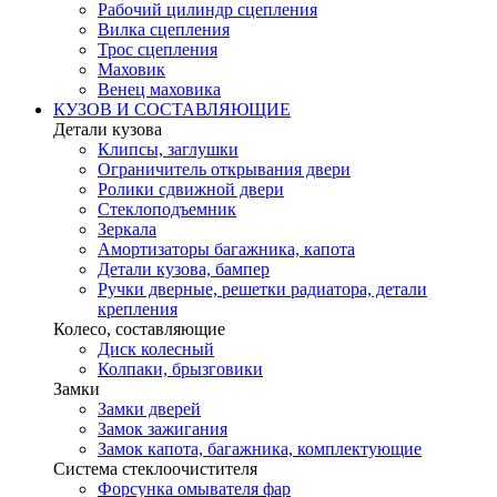
Рабочий цилиндр сцепления
Вилка сцепления
Трос сцепления
Маховик
Венец маховика
КУЗОВ И СОСТАВЛЯЮЩИЕ
Детали кузова
Клипсы, заглушки
Ограничитель открывания двери
Ролики сдвижной двери
Стеклоподъемник
Зеркала
Амортизаторы багажника, капота
Детали кузова, бампер
Ручки дверные, решетки радиатора, детали
крепления
Колесо, составляющие
Диск колесный
Колпаки, брызговики
Замки
Замки дверей
Замок зажигания
Замок капота, багажника, комплектующие
Система стеклоочистителя
Форсунка омывателя фар