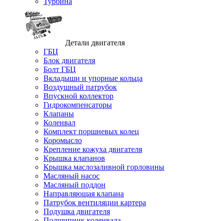
Турбина
Детали двигателя
ГБЦ
Блок двигателя
Болт ГБЦ
Вкладыши и упорные кольца
Воздушный патрубок
Впускной коллектор
Гидрокомпенсаторы
Клапаны
Коленвал
Комплект поршневых колец
Коромысло
Крепление кожуха двигателя
Крышка клапанов
Крышка маслозаливной горловины
Масляный насос
Масляный поддон
Направляющая клапана
Патрубок вентиляции картера
Подушка двигателя
Подшипник коленвала