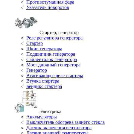
Противотуманная фара
Указатель поворотов
Стартер, генератор
Реле регулятора генератора
Стартер
Шкив генератора
Подшипник генератора
Сайлентблок генератора
Мост диодный генератора
Генератор
Втягивающее реле стартера
Втулка стартера
Бендикс стартера
Электрика
Аккумуляторы
Выключатель обогрева заднего стекла
Датчик включения вентилятора
Датчик внешней температуры