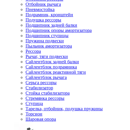
Отбойник рычага
Пневмостойка
Подрамник, кронштейн
Подушка рессоры
Подшипник задней балки
Подшипник опоры амортизатора
Подшипник ступицы
Пружина подвески
Пыльник амортизатора
Рессора
Рычаг, тяги подвески
Сайлентблок задней балки
Сайлентблок подрамника
Сайлентблок реактивной тяги
Сайлентблок рычага
Серьга рессоры
Стабилизатор
Стойка стабилизатора
Стремянка рессоры
Ступица
Тарелка, отбойник, подушка пружины
Торсион
Шаровая опора