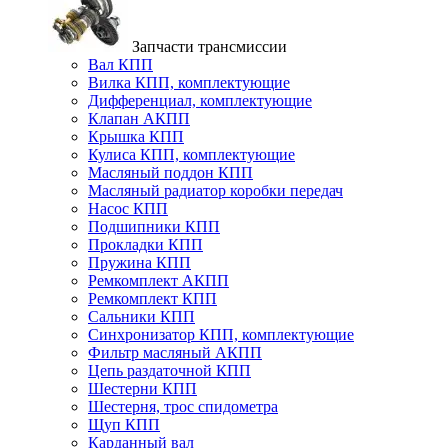
Запчасти трансмиссии
Вал КПП
Вилка КПП, комплектующие
Дифференциал, комплектующие
Клапан АКПП
Крышка КПП
Кулиса КПП, комплектующие
Масляный поддон КПП
Масляный радиатор коробки передач
Насос КПП
Подшипники КПП
Прокладки КПП
Пружина КПП
Ремкомплект АКПП
Ремкомплект КПП
Сальники КПП
Синхронизатор КПП, комплектующие
Фильтр масляный АКПП
Цепь раздаточной КПП
Шестерни КПП
Шестерня, трос спидометра
Щуп КПП
Карданный вал