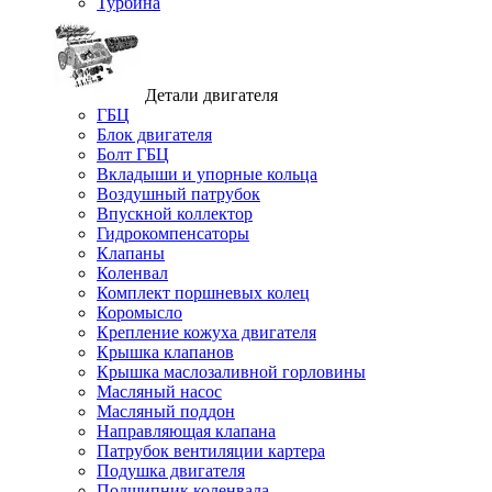
Турбина
Детали двигателя
ГБЦ
Блок двигателя
Болт ГБЦ
Вкладыши и упорные кольца
Воздушный патрубок
Впускной коллектор
Гидрокомпенсаторы
Клапаны
Коленвал
Комплект поршневых колец
Коромысло
Крепление кожуха двигателя
Крышка клапанов
Крышка маслозаливной горловины
Масляный насос
Масляный поддон
Направляющая клапана
Патрубок вентиляции картера
Подушка двигателя
Подшипник коленвала