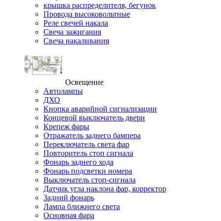
крышка распределителя, бегунок
Провода высоковольтные
Реле свечей накала
Свеча зажигания
Свеча накаливания
Освещение
Автолампы
ДХО
Кнопка аварийной сигнализации
Концевой выключатель двери
Крепеж фары
Отражатель заднего бампера
Переключатель света фар
Повторитель стоп сигнала
Фонарь заднего хода
Фонарь подсветки номера
Выключатель стоп-сигнала
Датчик угла наклона фар, корректор
Задний фонарь
Лампа ближнего света
Основная фара