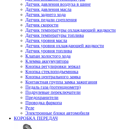
Датчик давления воздуха в шине
Датчик давления масла
Датчик заднего хода
Датчик педали сцепления
Датчик скорости
Датчик температуры охлаждающей жидкости
Датчик температуры топлива
Датчик уровня масла
Датчик уровня охлаждающей жидкости
Датчик уровня топлива
Клапан холостого хода
Клемма аккумулятора
Кнопка регулировки зеркал
Кнопка стеклоподъемника
Кнопка центрального замка
Контактная группа замка зажигания
Педаль газа (потенциометр)
Подрулевые переключатели
Предохранители
Проводка фаркопа
Реле
Электронные блоки автомобиля
КОРОБКА ПЕРЕДАЧ