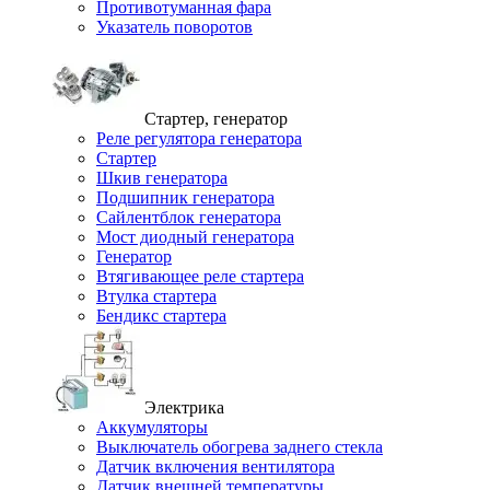
Противотуманная фара
Указатель поворотов
Стартер, генератор
Реле регулятора генератора
Стартер
Шкив генератора
Подшипник генератора
Сайлентблок генератора
Мост диодный генератора
Генератор
Втягивающее реле стартера
Втулка стартера
Бендикс стартера
Электрика
Аккумуляторы
Выключатель обогрева заднего стекла
Датчик включения вентилятора
Датчик внешней температуры