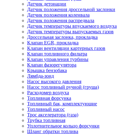
Датчик детонации
Датчик положения дроссельной заслонки
Датчик положения коленвала
Датчик положения распредвала
Датчик температуры впускаемого воздуха
Датчик температуры выпускаемых газов
Дроссельная заслонка, прокладка
Клапан EGR, прокладка
Клапан вентиляции картерных газов
Клапан топливного фильтра
Клапан управления турбины
Клапан фазорегулятора
Крышка бензобака
Лямбда-зонд
Насос высокого давления
Насос топливный ручной (груша)
Расходомер воздуха
Топливная форсунка
Топливный бак, комплектующие
Топливный насос
Трос акселератора (газа)
Трубка топливная
Уплотнительное кольцо форсунки
Шланг обратки топлива