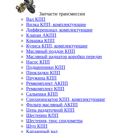
Запчасти трансмиссии
Вал КПП
Вилка КПП, комплектующие
Дифференциал, комплектующие
Клапан АКПП
Крышка КПП
Кулиса КПП, комплектующие
Масляный поддон КПП
Масляный радиатор коробки передач
Насос КПП
Подшипники КПП
Прокладки КПП
Пружина КПП
Ремкомплект АКПП
Ремкомплект КПП
Сальники КПП
Синхронизатор КПП, комплектующие
Фильтр масляный АКПП
Цепь раздаточной КПП
Шестерни КПП
Шестерня, трос спидометра
Щуп КПП
Карданный вал