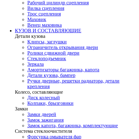
Рабочий цилиндр сцепления
Вилка сцепления
Трос сцепления
Маховик
Венец маховика
КУЗОВ И СОСТАВЛЯЮЩИЕ
Детали кузова
Клипсы, заглушки
Ограничитель открывания двери
Ролики сдвижной двери
Стеклоподъемник
Зеркала
Амортизаторы багажника, капота
Детали кузова, бампер
Ручки дверные, решетки радиатора, детали
крепления
Колесо, составляющие
Диск колесный
Колпаки, брызговики
Замки
Замки дверей
Замок зажигания
Замок капота, багажника, комплектующие
Система стеклоочистителя
Форсунка омывателя фар