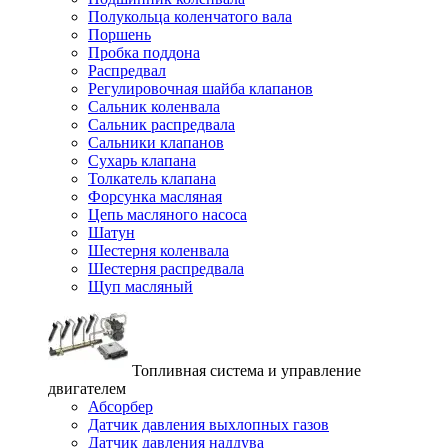
Полукольца коленчатого вала
Поршень
Пробка поддона
Распредвал
Регулировочная шайба клапанов
Сальник коленвала
Сальник распредвала
Сальники клапанов
Сухарь клапана
Толкатель клапана
Форсунка масляная
Цепь масляного насоса
Шатун
Шестерня коленвала
Шестерня распредвала
Щуп масляный
Топливная система и управление
двигателем
Абсорбер
Датчик давления выхлопных газов
Датчик давления наддува