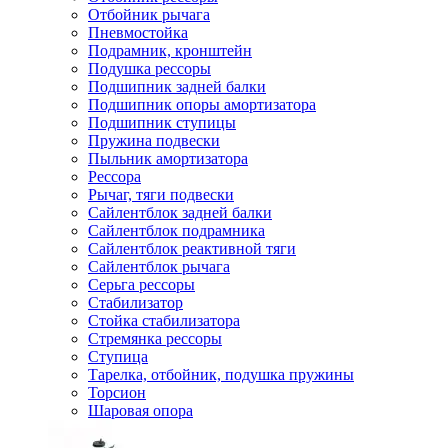
Отбойник рычага
Пневмостойка
Подрамник, кронштейн
Подушка рессоры
Подшипник задней балки
Подшипник опоры амортизатора
Подшипник ступицы
Пружина подвески
Пыльник амортизатора
Рессора
Рычаг, тяги подвески
Сайлентблок задней балки
Сайлентблок подрамника
Сайлентблок реактивной тяги
Сайлентблок рычага
Серьга рессоры
Стабилизатор
Стойка стабилизатора
Стремянка рессоры
Ступица
Тарелка, отбойник, подушка пружины
Торсион
Шаровая опора