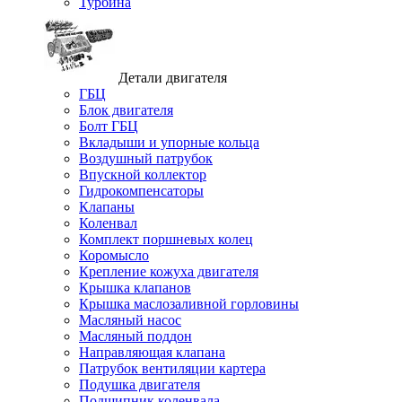
Турбина
Детали двигателя
ГБЦ
Блок двигателя
Болт ГБЦ
Вкладыши и упорные кольца
Воздушный патрубок
Впускной коллектор
Гидрокомпенсаторы
Клапаны
Коленвал
Комплект поршневых колец
Коромысло
Крепление кожуха двигателя
Крышка клапанов
Крышка маслозаливной горловины
Масляный насос
Масляный поддон
Направляющая клапана
Патрубок вентиляции картера
Подушка двигателя
Подшипник коленвала