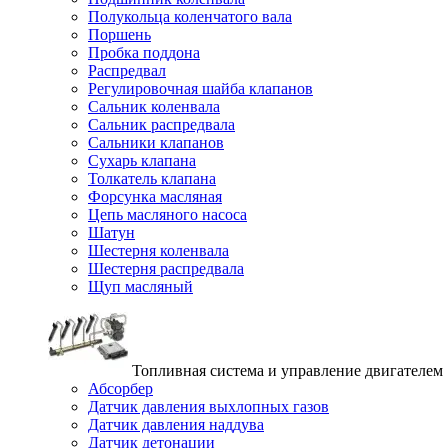
Полукольца коленчатого вала
Поршень
Пробка поддона
Распредвал
Регулировочная шайба клапанов
Сальник коленвала
Сальник распредвала
Сальники клапанов
Сухарь клапана
Толкатель клапана
Форсунка масляная
Цепь масляного насоса
Шатун
Шестерня коленвала
Шестерня распредвала
Щуп масляный
Топливная система и управление двигателем
Абсорбер
Датчик давления выхлопных газов
Датчик давления наддува
Датчик детонации