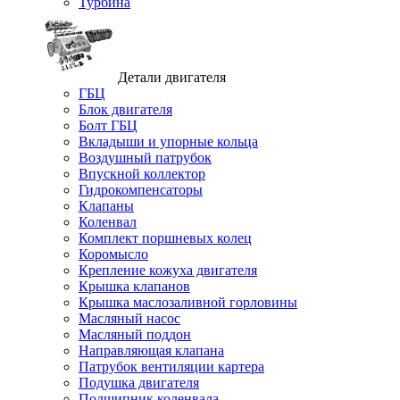
Турбина
Детали двигателя
ГБЦ
Блок двигателя
Болт ГБЦ
Вкладыши и упорные кольца
Воздушный патрубок
Впускной коллектор
Гидрокомпенсаторы
Клапаны
Коленвал
Комплект поршневых колец
Коромысло
Крепление кожуха двигателя
Крышка клапанов
Крышка маслозаливной горловины
Масляный насос
Масляный поддон
Направляющая клапана
Патрубок вентиляции картера
Подушка двигателя
Подшипник коленвала