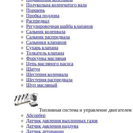
Полукольца коленчатого вала
Поршень
Пробка поддона
Распредвал
Регулировочная шайба клапанов
Сальник коленвала
Сальник распредвала
Сальники клапанов
Сухарь клапана
Толкатель клапана
Форсунка масляная
Цепь масляного насоса
Шатун
Шестерня коленвала
Шестерня распредвала
Щуп масляный
Топливная система и управление двигателем
Абсорбер
Датчик давления выхлопных газов
Датчик давления наддува
Датчик детонации