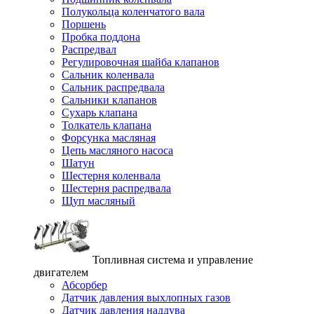
Полукольца коленчатого вала
Поршень
Пробка поддона
Распредвал
Регулировочная шайба клапанов
Сальник коленвала
Сальник распредвала
Сальники клапанов
Сухарь клапана
Толкатель клапана
Форсунка масляная
Цепь масляного насоса
Шатун
Шестерня коленвала
Шестерня распредвала
Щуп масляный
Топливная система и управление
двигателем
Абсорбер
Датчик давления выхлопных газов
Датчик давления наддува