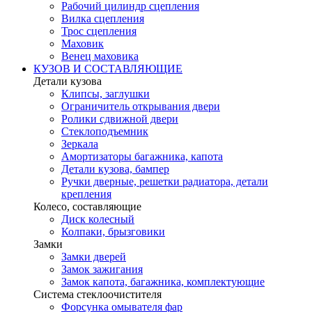
Рабочий цилиндр сцепления
Вилка сцепления
Трос сцепления
Маховик
Венец маховика
КУЗОВ И СОСТАВЛЯЮЩИЕ
Детали кузова
Клипсы, заглушки
Ограничитель открывания двери
Ролики сдвижной двери
Стеклоподъемник
Зеркала
Амортизаторы багажника, капота
Детали кузова, бампер
Ручки дверные, решетки радиатора, детали
крепления
Колесо, составляющие
Диск колесный
Колпаки, брызговики
Замки
Замки дверей
Замок зажигания
Замок капота, багажника, комплектующие
Система стеклоочистителя
Форсунка омывателя фар