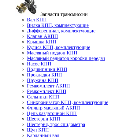
Запчасти трансмиссии
Вал КПП
Вилка КПП, комплектующие
Дифференциал, комплектующие
Клапан АКПП
Крышка КПП
Кулиса КПП, комплектующие
Масляный поддон КПП
Масляный радиатор коробки передач
Насос КПП
Подшипники КПП
Прокладки КПП
Пружина КПП
Ремкомплект АКПП
Ремкомплект КПП
Сальники КПП
Синхронизатор КПП, комплектующие
Фильтр масляный АКПП
Цепь раздаточной КПП
Шестерни КПП
Шестерня, трос спидометра
Щуп КПП
Карданный вал