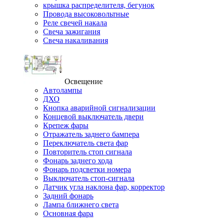
крышка распределителя, бегунок
Провода высоковольтные
Реле свечей накала
Свеча зажигания
Свеча накаливания
Освещение
Автолампы
ДХО
Кнопка аварийной сигнализации
Концевой выключатель двери
Крепеж фары
Отражатель заднего бампера
Переключатель света фар
Повторитель стоп сигнала
Фонарь заднего хода
Фонарь подсветки номера
Выключатель стоп-сигнала
Датчик угла наклона фар, корректор
Задний фонарь
Лампа ближнего света
Основная фара