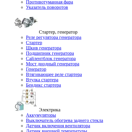
Противотуманная фара
Указатель поворотов
Стартер, генератор
Реле регулятора генератора
Стартер
Шкив генератора
Подшипник генератора
Сайлентблок генератора
Мост диодный генератора
Генератор
Втягивающее реле стартера
Втулка стартера
Бендикс стартера
Электрика
Аккумуляторы
Выключатель обогрева заднего стекла
Датчик включения вентилятора
Датчик внешней температуры