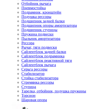
Отбойник рычага
Пневмостойка
Подрамник, кронштейн
Подушка рессоры
Подшипник задней балки
Подшипник опоры амортизатора
Подшипник ступицы
Пружина подвески
Пыльник амортизатора
Рессора
Рычаг, тяги подвески
Сайлентблок задней балки
Сайлентблок подрамника
Сайлентблок реактивной тяги
Сайлентблок рычага
Серьга рессоры
Стабилизатор
Стойка стабилизатора
Стремянка рессоры
Ступица
Тарелка, отбойник, подушка пружины
Торсион
Шаровая опора