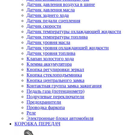
Датчик давления воздуха в шине
Датчик давления масла
Датчик заднего хода
Датчик педали сцепления
Датчик скорости
Датчик температуры охлаждающей жидкости
Датчик температуры топлива
Датчик уровня масла
Датчик уровня охлаждающей жидкости
Датчик уровня топлива
Клапан холостого хода
Клемма аккумулятора
Кнопка регулировки зеркал
Кнопка стеклоподъемника
Кнопка центрального замка
Контактная группа замка зажигания
Педаль газа (потенциометр)
Подрулевые переключатели
Предохранители
Проводка фаркопа
Реле
Электронные блоки автомобиля
КОРОБКА ПЕРЕДАЧ