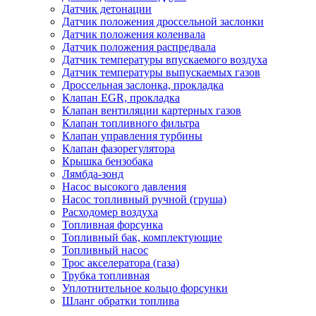
Датчик детонации
Датчик положения дроссельной заслонки
Датчик положения коленвала
Датчик положения распредвала
Датчик температуры впускаемого воздуха
Датчик температуры выпускаемых газов
Дроссельная заслонка, прокладка
Клапан EGR, прокладка
Клапан вентиляции картерных газов
Клапан топливного фильтра
Клапан управления турбины
Клапан фазорегулятора
Крышка бензобака
Лямбда-зонд
Насос высокого давления
Насос топливный ручной (груша)
Расходомер воздуха
Топливная форсунка
Топливный бак, комплектующие
Топливный насос
Трос акселератора (газа)
Трубка топливная
Уплотнительное кольцо форсунки
Шланг обратки топлива