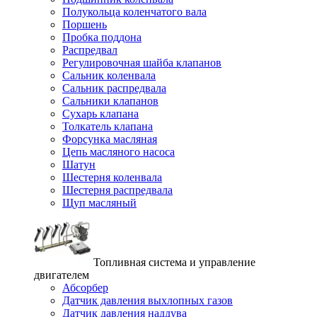
Полукольца коленчатого вала
Поршень
Пробка поддона
Распредвал
Регулировочная шайба клапанов
Сальник коленвала
Сальник распредвала
Сальники клапанов
Сухарь клапана
Толкатель клапана
Форсунка масляная
Цепь масляного насоса
Шатун
Шестерня коленвала
Шестерня распредвала
Щуп масляный
Топливная система и управление
двигателем
Абсорбер
Датчик давления выхлопных газов
Датчик давления наддува