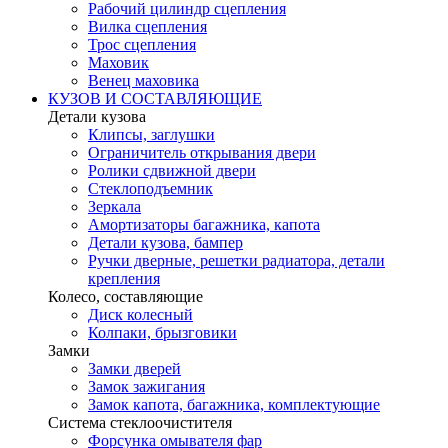
Рабочий цилиндр сцепления
Вилка сцепления
Трос сцепления
Маховик
Венец маховика
КУЗОВ И СОСТАВЛЯЮЩИЕ
Детали кузова
Клипсы, заглушки
Ограничитель открывания двери
Ролики сдвижной двери
Стеклоподъемник
Зеркала
Амортизаторы багажника, капота
Детали кузова, бампер
Ручки дверные, решетки радиатора, детали
крепления
Колесо, составляющие
Диск колесный
Колпаки, брызговики
Замки
Замки дверей
Замок зажигания
Замок капота, багажника, комплектующие
Система стеклоочистителя
Форсунка омывателя фар