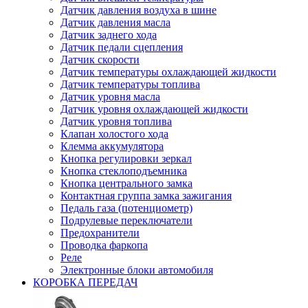
Датчик давления воздуха в шине
Датчик давления масла
Датчик заднего хода
Датчик педали сцепления
Датчик скорости
Датчик температуры охлаждающей жидкости
Датчик температуры топлива
Датчик уровня масла
Датчик уровня охлаждающей жидкости
Датчик уровня топлива
Клапан холостого хода
Клемма аккумулятора
Кнопка регулировки зеркал
Кнопка стеклоподъемника
Кнопка центрального замка
Контактная группа замка зажигания
Педаль газа (потенциометр)
Подрулевые переключатели
Предохранители
Проводка фаркопа
Реле
Электронные блоки автомобиля
КОРОБКА ПЕРЕДАЧ