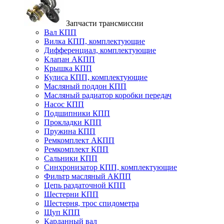
Запчасти трансмиссии
Вал КПП
Вилка КПП, комплектующие
Дифференциал, комплектующие
Клапан АКПП
Крышка КПП
Кулиса КПП, комплектующие
Масляный поддон КПП
Масляный радиатор коробки передач
Насос КПП
Подшипники КПП
Прокладки КПП
Пружина КПП
Ремкомплект АКПП
Ремкомплект КПП
Сальники КПП
Синхронизатор КПП, комплектующие
Фильтр масляный АКПП
Цепь раздаточной КПП
Шестерни КПП
Шестерня, трос спидометра
Щуп КПП
Карданный вал