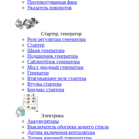
Противотуманная фара
Указатель поворотов
Стартер, генератор
Реле регулятора генератора
Стартер
Шкив генератора
Подшипник генератора
Сайлентблок генератора
Мост диодный генератора
Генератор
Втягивающее реле стартера
Втулка стартера
Бендикс стартера
Электрика
Аккумуляторы
Выключатель обогрева заднего стекла
Датчик включения вентилятора
Датчик внешней температуры