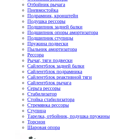
Отбойник рычага
Пневмостойка
Подрамник, кронштейн
Подушка рессоры
Подшипник задней балки
Подшипник опоры амортизатора
Подшипник ступицы
Пружина подвески
Пыльник амортизатора
Рессора
Рычаг, тяги подвески
Сайлентблок задней балки
Сайлентблок подрамника
Сайлентблок реактивной тяги
Сайлентблок рычага
Серьга рессоры
Стабилизатор
Стойка стабилизатора
Стремянка рессоры
Ступица
Тарелка, отбойник, подушка пружины
Торсион
Шаровая опора