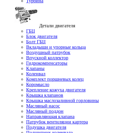
Турбина
Детали двигателя
ГБЦ
Блок двигателя
Болт ГБЦ
Вкладыши и упорные кольца
Воздушный патрубок
Впускной коллектор
Гидрокомпенсаторы
Клапаны
Коленвал
Комплект поршневых колец
Коромысло
Крепление кожуха двигателя
Крышка клапанов
Крышка маслозаливной горловины
Масляный насос
Масляный поддон
Направляющая клапана
Патрубок вентиляции картера
Подушка двигателя
Подшипник коленвала