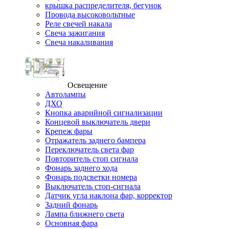
крышка распределителя, бегунок
Провода высоковольтные
Реле свечей накала
Свеча зажигания
Свеча накаливания
Освещение
Автолампы
ДХО
Кнопка аварийной сигнализации
Концевой выключатель двери
Крепеж фары
Отражатель заднего бампера
Переключатель света фар
Повторитель стоп сигнала
Фонарь заднего хода
Фонарь подсветки номера
Выключатель стоп-сигнала
Датчик угла наклона фар, корректор
Задний фонарь
Лампа ближнего света
Основная фара