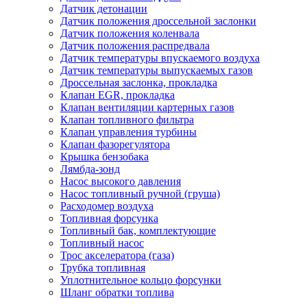
Датчик детонации
Датчик положения дроссельной заслонки
Датчик положения коленвала
Датчик положения распредвала
Датчик температуры впускаемого воздуха
Датчик температуры выпускаемых газов
Дроссельная заслонка, прокладка
Клапан EGR, прокладка
Клапан вентиляции картерных газов
Клапан топливного фильтра
Клапан управления турбины
Клапан фазорегулятора
Крышка бензобака
Лямбда-зонд
Насос высокого давления
Насос топливный ручной (груша)
Расходомер воздуха
Топливная форсунка
Топливный бак, комплектующие
Топливный насос
Трос акселератора (газа)
Трубка топливная
Уплотнительное кольцо форсунки
Шланг обратки топлива