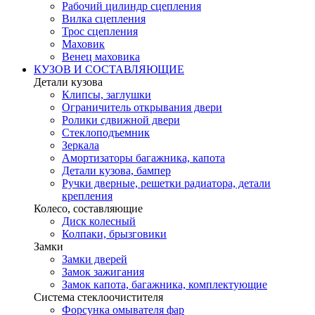
Рабочий цилиндр сцепления
Вилка сцепления
Трос сцепления
Маховик
Венец маховика
КУЗОВ И СОСТАВЛЯЮЩИЕ
Детали кузова
Клипсы, заглушки
Ограничитель открывания двери
Ролики сдвижной двери
Стеклоподъемник
Зеркала
Амортизаторы багажника, капота
Детали кузова, бампер
Ручки дверные, решетки радиатора, детали
крепления
Колесо, составляющие
Диск колесный
Колпаки, брызговики
Замки
Замки дверей
Замок зажигания
Замок капота, багажника, комплектующие
Система стеклоочистителя
Форсунка омывателя фар