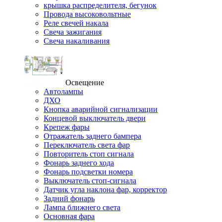
крышка распределителя, бегунок
Провода высоковольтные
Реле свечей накала
Свеча зажигания
Свеча накаливания
Освещение
Автолампы
ДХО
Кнопка аварийной сигнализации
Концевой выключатель двери
Крепеж фары
Отражатель заднего бампера
Переключатель света фар
Повторитель стоп сигнала
Фонарь заднего хода
Фонарь подсветки номера
Выключатель стоп-сигнала
Датчик угла наклона фар, корректор
Задний фонарь
Лампа ближнего света
Основная фара