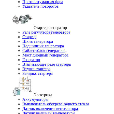
Противотуманная фара
Указатель поворотов
Стартер, генератор
Реле регулятора генератора
Стартер
Шкив генератора
Подшипник генератора
Сайлентблок генератора
Мост диодный генератора
Генератор
Втягивающее реле стартера
Втулка стартера
Бендикс стартера
Электрика
Аккумуляторы
Выключатель обогрева заднего стекла
Датчик включения вентилятора
Датчик внешней температуры