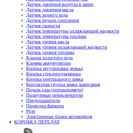
Датчик давления воздуха в шине
Датчик давления масла
Датчик заднего хода
Датчик педали сцепления
Датчик скорости
Датчик температуры охлаждающей жидкости
Датчик температуры топлива
Датчик уровня масла
Датчик уровня охлаждающей жидкости
Датчик уровня топлива
Клапан холостого хода
Клемма аккумулятора
Кнопка регулировки зеркал
Кнопка стеклоподъемника
Кнопка центрального замка
Контактная группа замка зажигания
Педаль газа (потенциометр)
Подрулевые переключатели
Предохранители
Проводка фаркопа
Реле
Электронные блоки автомобиля
КОРОБКА ПЕРЕДАЧ