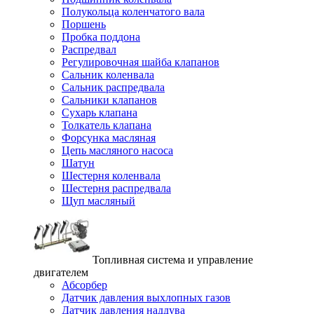
Полукольца коленчатого вала
Поршень
Пробка поддона
Распредвал
Регулировочная шайба клапанов
Сальник коленвала
Сальник распредвала
Сальники клапанов
Сухарь клапана
Толкатель клапана
Форсунка масляная
Цепь масляного насоса
Шатун
Шестерня коленвала
Шестерня распредвала
Щуп масляный
Топливная система и управление
двигателем
Абсорбер
Датчик давления выхлопных газов
Датчик давления наддува