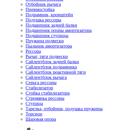
Отбойник рычага
Пневмостойка
Подрамник, кронштейн
Подушка рессоры
Подшипник задней балки
Подшипник опоры амортизатора
Подшипник ступицы
Пружина подвески
Пыльник амортизатора
Рессора
Рычаг, тяги подвески
Сайлентблок задней балки
Сайлентблок подрамника
Сайлентблок реактивной тяги
Сайлентблок рычага
Серьга рессоры
Стабилизатор
Стойка стабилизатора
Стремянка рессоры
Ступица
Тарелка, отбойник, подушка пружины
Торсион
Шаровая опора