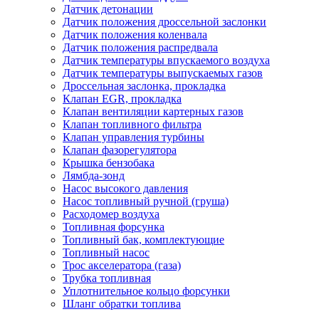
Датчик детонации
Датчик положения дроссельной заслонки
Датчик положения коленвала
Датчик положения распредвала
Датчик температуры впускаемого воздуха
Датчик температуры выпускаемых газов
Дроссельная заслонка, прокладка
Клапан EGR, прокладка
Клапан вентиляции картерных газов
Клапан топливного фильтра
Клапан управления турбины
Клапан фазорегулятора
Крышка бензобака
Лямбда-зонд
Насос высокого давления
Насос топливный ручной (груша)
Расходомер воздуха
Топливная форсунка
Топливный бак, комплектующие
Топливный насос
Трос акселератора (газа)
Трубка топливная
Уплотнительное кольцо форсунки
Шланг обратки топлива