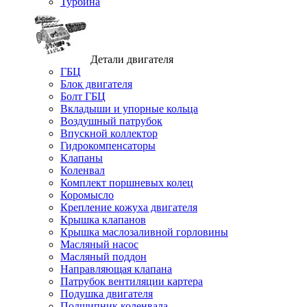
Турбина
Детали двигателя
ГБЦ
Блок двигателя
Болт ГБЦ
Вкладыши и упорные кольца
Воздушный патрубок
Впускной коллектор
Гидрокомпенсаторы
Клапаны
Коленвал
Комплект поршневых колец
Коромысло
Крепление кожуха двигателя
Крышка клапанов
Крышка маслозаливной горловины
Масляный насос
Масляный поддон
Направляющая клапана
Патрубок вентиляции картера
Подушка двигателя
Подшипник коленвала