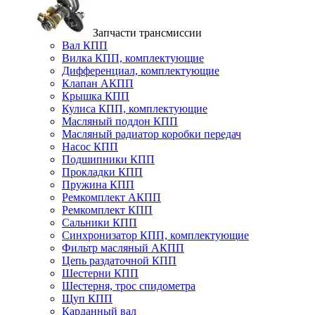
Запчасти трансмиссии
Вал КПП
Вилка КПП, комплектующие
Дифференциал, комплектующие
Клапан АКПП
Крышка КПП
Кулиса КПП, комплектующие
Масляный поддон КПП
Масляный радиатор коробки передач
Насос КПП
Подшипники КПП
Прокладки КПП
Пружина КПП
Ремкомплект АКПП
Ремкомплект КПП
Сальники КПП
Синхронизатор КПП, комплектующие
Фильтр масляный АКПП
Цепь раздаточной КПП
Шестерни КПП
Шестерня, трос спидометра
Щуп КПП
Карданный вал