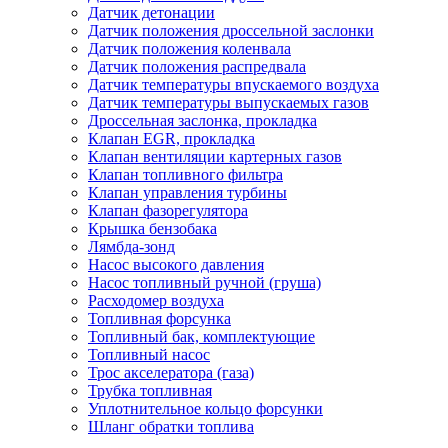
Датчик детонации
Датчик положения дроссельной заслонки
Датчик положения коленвала
Датчик положения распредвала
Датчик температуры впускаемого воздуха
Датчик температуры выпускаемых газов
Дроссельная заслонка, прокладка
Клапан EGR, прокладка
Клапан вентиляции картерных газов
Клапан топливного фильтра
Клапан управления турбины
Клапан фазорегулятора
Крышка бензобака
Лямбда-зонд
Насос высокого давления
Насос топливный ручной (груша)
Расходомер воздуха
Топливная форсунка
Топливный бак, комплектующие
Топливный насос
Трос акселератора (газа)
Трубка топливная
Уплотнительное кольцо форсунки
Шланг обратки топлива