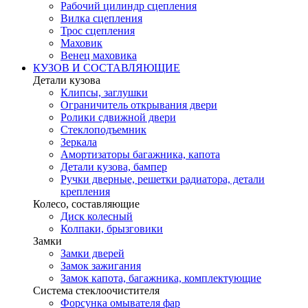
Рабочий цилиндр сцепления
Вилка сцепления
Трос сцепления
Маховик
Венец маховика
КУЗОВ И СОСТАВЛЯЮЩИЕ
Детали кузова
Клипсы, заглушки
Ограничитель открывания двери
Ролики сдвижной двери
Стеклоподъемник
Зеркала
Амортизаторы багажника, капота
Детали кузова, бампер
Ручки дверные, решетки радиатора, детали
крепления
Колесо, составляющие
Диск колесный
Колпаки, брызговики
Замки
Замки дверей
Замок зажигания
Замок капота, багажника, комплектующие
Система стеклоочистителя
Форсунка омывателя фар