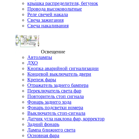
крышка распределителя, бегунок
Провода высоковольтные
Реле свечей накала
Свеча зажигания
Свеча накаливания
Освещение
Автолампы
ДХО
Кнопка аварийной сигнализации
Концевой выключатель двери
Крепеж фары
Отражатель заднего бампера
Переключатель света фар
Повторитель стоп сигнала
Фонарь заднего хода
Фонарь подсветки номера
Выключатель стоп-сигнала
Датчик угла наклона фар, корректор
Задний фонарь
Лампа ближнего света
Основная фара