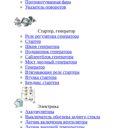
Противотуманная фара
Указатель поворотов
Стартер, генератор
Реле регулятора генератора
Стартер
Шкив генератора
Подшипник генератора
Сайлентблок генератора
Мост диодный генератора
Генератор
Втягивающее реле стартера
Втулка стартера
Бендикс стартера
Электрика
Аккумуляторы
Выключатель обогрева заднего стекла
Датчик включения вентилятора
Датчик внешней температуры