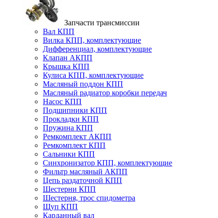
Запчасти трансмиссии
Вал КПП
Вилка КПП, комплектующие
Дифференциал, комплектующие
Клапан АКПП
Крышка КПП
Кулиса КПП, комплектующие
Масляный поддон КПП
Масляный радиатор коробки передач
Насос КПП
Подшипники КПП
Прокладки КПП
Пружина КПП
Ремкомплект АКПП
Ремкомплект КПП
Сальники КПП
Синхронизатор КПП, комплектующие
Фильтр масляный АКПП
Цепь раздаточной КПП
Шестерни КПП
Шестерня, трос спидометра
Щуп КПП
Карданный вал