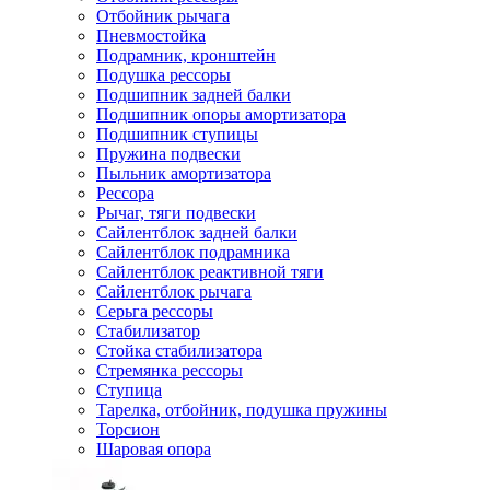
Отбойник рычага
Пневмостойка
Подрамник, кронштейн
Подушка рессоры
Подшипник задней балки
Подшипник опоры амортизатора
Подшипник ступицы
Пружина подвески
Пыльник амортизатора
Рессора
Рычаг, тяги подвески
Сайлентблок задней балки
Сайлентблок подрамника
Сайлентблок реактивной тяги
Сайлентблок рычага
Серьга рессоры
Стабилизатор
Стойка стабилизатора
Стремянка рессоры
Ступица
Тарелка, отбойник, подушка пружины
Торсион
Шаровая опора