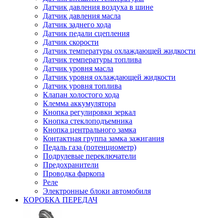
Датчик давления воздуха в шине
Датчик давления масла
Датчик заднего хода
Датчик педали сцепления
Датчик скорости
Датчик температуры охлаждающей жидкости
Датчик температуры топлива
Датчик уровня масла
Датчик уровня охлаждающей жидкости
Датчик уровня топлива
Клапан холостого хода
Клемма аккумулятора
Кнопка регулировки зеркал
Кнопка стеклоподъемника
Кнопка центрального замка
Контактная группа замка зажигания
Педаль газа (потенциометр)
Подрулевые переключатели
Предохранители
Проводка фаркопа
Реле
Электронные блоки автомобиля
КОРОБКА ПЕРЕДАЧ