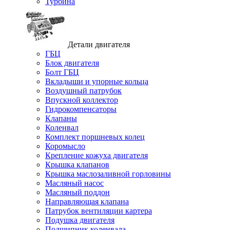
Турбина
Детали двигателя
ГБЦ
Блок двигателя
Болт ГБЦ
Вкладыши и упорные кольца
Воздушный патрубок
Впускной коллектор
Гидрокомпенсаторы
Клапаны
Коленвал
Комплект поршневых колец
Коромысло
Крепление кожуха двигателя
Крышка клапанов
Крышка маслозаливной горловины
Масляный насос
Масляный поддон
Направляющая клапана
Патрубок вентиляции картера
Подушка двигателя
Подшипник коленвала