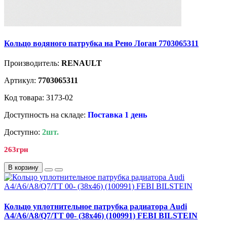
Кольцо водяного патрубка на Рено Логан 7703065311
Производитель:
RENAULT
Артикул:
7703065311
Код товара: 3173-02
Доступность на складе:
Поставка 1 день
Доступно:
2шт.
263грн
В корзину
Кольцо уплотнительное патрубка радиатора Audi
A4/A6/A8/Q7/TT 00- (38x46) (100991) FEBI BILSTEIN