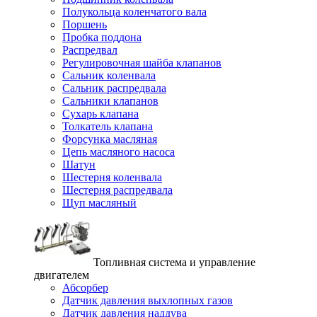
Полукольца коленчатого вала
Поршень
Пробка поддона
Распредвал
Регулировочная шайба клапанов
Сальник коленвала
Сальник распредвала
Сальники клапанов
Сухарь клапана
Толкатель клапана
Форсунка масляная
Цепь масляного насоса
Шатун
Шестерня коленвала
Шестерня распредвала
Щуп масляный
Топливная система и управление
двигателем
Абсорбер
Датчик давления выхлопных газов
Датчик давления наддува